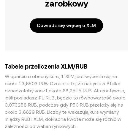
zarobkowy
Dowiedz się więcej o XLM
Tabele przeliczenia XLM/RUB
W oparciu o obecny kurs, 1 XLM jest wycenia się na
około 13,6503 RUB. Oznacza to, że nabycie 5 Stellar
oznaczałoby koszt około 68,2515 RUB. Alternatywnie,
jeśli posiadasz ₽1 RUB, będzie to równowartość około
0,073258 RUB, podczas gdy ₽50 RUB przełoży się na
około 3,6629 RUB. Liczby te wskazują kurs wymiany
między RUB i XLM, dokładna kwota może się różnić w
zależności od wahań rynkowych.