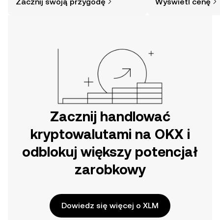
Zacznij swoją przygodę
Wyświetl cenę
mogłoby się wydawać. Rozpocznij
swoją przygodę w aplikacji mobilnej
OKX lub bezpośrednio na stronie.
Zacznij handlować
kryptowalutami na OKX i
odblokuj większy potencjał
zarobkowy
Dowiedz się więcej o XLM