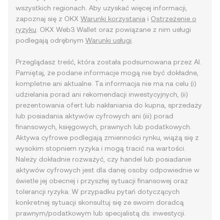
wszystkich regionach. Aby uzyskać więcej informacji,
zapoznaj się z OKX
Warunki korzystania
i
Ostrzeżenie o
ryzyku
. OKX Web3 Wallet oraz powiązane z nim usługi
podlegają odrębnym
Warunki usługi
.
Przeglądasz treść, która została podsumowana przez AI.
Pamiętaj, że podane informacje mogą nie być dokładne,
kompletne ani aktualne. Ta informacja nie ma na celu (i)
udzielania porad ani rekomendacji inwestycyjnych, (ii)
prezentowania ofert lub nakłaniania do kupna, sprzedaży
lub posiadania aktywów cyfrowych ani (iii) porad
finansowych, księgowych, prawnych lub podatkowych.
Aktywa cyfrowe podlegają zmienności rynku, wiążą się z
wysokim stopniem ryzyka i mogą tracić na wartości.
Należy dokładnie rozważyć, czy handel lub posiadanie
aktywów cyfrowych jest dla danej osoby odpowiednie w
świetle jej obecnej i przyszłej sytuacji finansowej oraz
tolerancji ryzyka. W przypadku pytań dotyczących
konkretnej sytuacji skonsultuj się ze swoim doradcą
prawnym/podatkowym lub specjalistą ds. inwestycji.