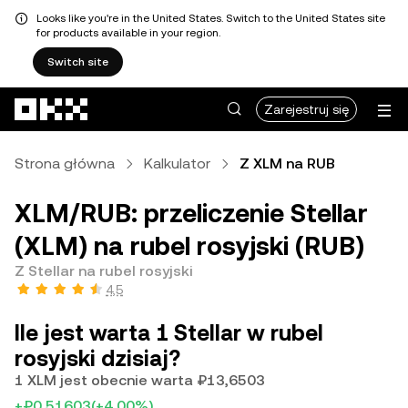
Looks like you're in the United States. Switch to the United States site
for products available in your region.
Switch site
Przejdź do głównej treści
Zarejestruj się
Strona główna
Kalkulator
Z XLM na RUB
XLM/RUB: przeliczenie Stellar
(XLM) na rubel rosyjski (RUB)
Z Stellar na rubel rosyjski
4,5
Ile jest warta 1 Stellar w rubel
rosyjski dzisiaj?
1 XLM jest obecnie warta ₽13,6503
+₽0,51603
(+4,00%)