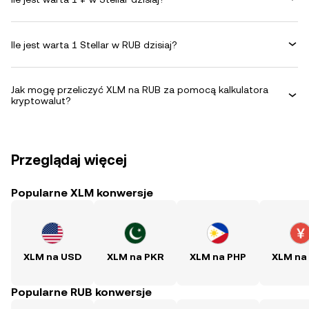
Ile jest warta 1 Stellar w RUB dzisiaj?
Jak mogę przeliczyć XLM na RUB za pomocą kalkulatora
kryptowalut?
Przeglądaj więcej
Popularne XLM konwersje
XLM na USD
XLM na PKR
XLM na PHP
XLM na
Popularne RUB konwersje