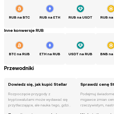
RUB na BTC
RUB na ETH
RUB na USDT
RUB na
Inne konwersje RUB
BTC na RUB
ETH na RUB
USDT na RUB
BNB na
Przewodniki
Dowiedz się, jak kupić Stellar
Sprawdź cenę St
Rozpoczęcie przygody z
Podejmuj świadome 
kryptowalutami może wydawać się
migawce zmian ceny
przytłaczające, ale nauka tego, gdzie
rzeczywistym, nast
i jak je kupować, jest prostsza, niż
społeczności, wiadom