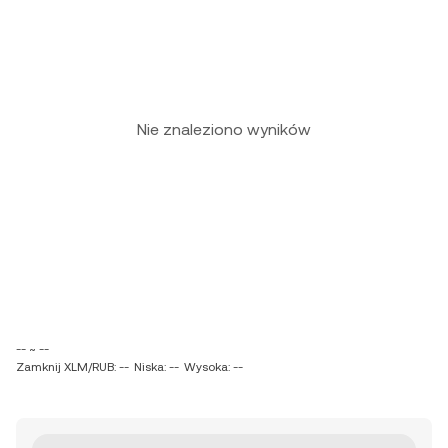
Nie znaleziono wyników
-- ~ --
Zamknij XLM/RUB: --
Niska: --
Wysoka: --