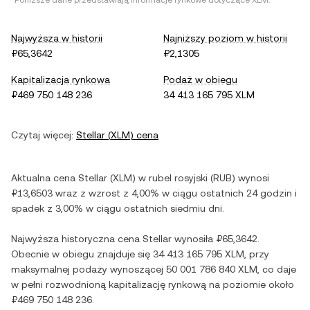
*Poniższe dane przedstawiają informacje rynkowe dotyczące
XLM
.
Najwyższa w historii
Najniższy poziom w historii
₽65,3642
₽2,1305
Kapitalizacja rynkowa
Podaż w obiegu
₽469 750 148 236
34 413 165 795 XLM
Czytaj więcej:
Stellar
(
XLM
) cena
Aktualna cena
Stellar
(
XLM
) w
rubel rosyjski
(
RUB
) wynosi
₽13,6503
wraz z
wzrost
z
4,00%
w ciągu ostatnich 24 godzin i
spadek
z
3,00%
w ciągu ostatnich siedmiu dni.
Najwyższa historyczna cena
Stellar
wynosiła
₽65,3642
.
Obecnie w obiegu znajduje się
34 413 165 795 XLM
, przy
maksymalnej podaży wynoszącej
50 001 786 840 XLM
, co daje
w pełni rozwodnioną kapitalizację rynkową na poziomie około
₽469 750 148 236
.