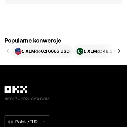
Popularne konwersje
1 XLM
do
0,16665 USD
1 XLM
do
46,3 PKR
©2017 - 2026 OKX.COM
Polski/EUR