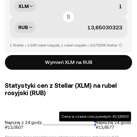
XLM
RUB
1 Stellar = 13,65 rubel rosyjski, 1 rubel rosyjski = 0,073258 Stellar
Wymień XLM na RUB
Statystyki cen z Stellar (XLM) na rubel
rosyjski (RUB)
Cena w czasie rzeczywistym: ₽13,6503
Najniżej z 24 godz.
Najwyżej 24 godz.
₽13,0507
₽13,6577