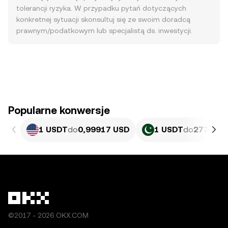
tolerancji ryzyka. W przypadku pytań dotyczących
konkretnej sytuacji skonsultuj się ze swoim doradcą
prawnym/podatkowym lub specjalistą ds. inwestycji.
Popularne konwersje
1 USDT
do
0,99917 USD
1 USDT
do
277,63 
©2017 - 2026 OKX.COM