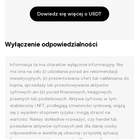
Dowiedz się więcej o USDT
Wyłączenie odpowiedzialności
Informacja ta ma charakter wyłącznie informacyjny. Nie
ma ona na celu (i) udzielania porad ani rekomendacji
inwestycyjnych, (ii) prezentowania ofert lub nakłaniania do
kupna, sprzedaży lub przechowywania aktywów
cyfrowych ani (iii) porad finansowych, księgowych,
prawnych lub podatkowych. Aktywa cyfrowe, w tym
stablecoiny i NFT, podlegają zmienności rynkowej, wiążą
się z wysokim stopniem ryzyka i mogą stracić na
wartości. Należy dokładnie rozważyć, czy handel lub
posiadanie aktywów cyfrowych jest dla danej osoby
odpowiednie w świetle jej obecnej i przyszłej sytuacji