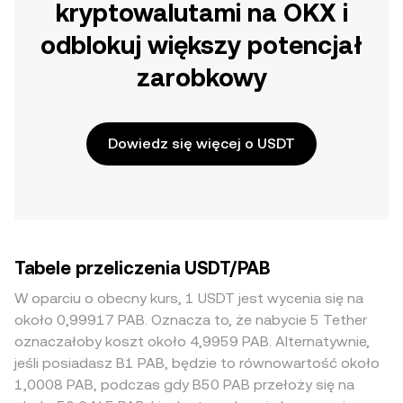
kryptowalutami na OKX i
odblokuj większy potencjał
zarobkowy
Dowiedz się więcej o USDT
Tabele przeliczenia USDT/PAB
W oparciu o obecny kurs, 1 USDT jest wycenia się na
około 0,99917 PAB. Oznacza to, że nabycie 5 Tether
oznaczałoby koszt około 4,9959 PAB. Alternatywnie,
jeśli posiadasz B1 PAB, będzie to równowartość około
1,0008 PAB, podczas gdy B50 PAB przełoży się na