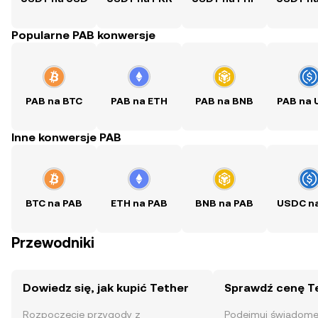
Popularne PAB konwersje
PAB na BTC
PAB na ETH
PAB na BNB
PAB na
Inne konwersje PAB
BTC na PAB
ETH na PAB
BNB na PAB
USDC n
Przewodniki
Dowiedz się, jak kupić Tether
Sprawdź cenę T
Rozpoczęcie przygody z
Podejmuj świadome 