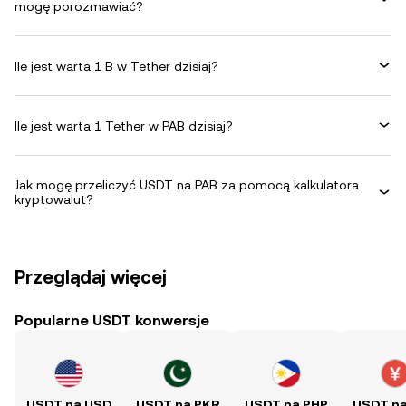
mogę porozmawiać?
Ile jest warta 1 B w Tether dzisiaj?
Ile jest warta 1 Tether w PAB dzisiaj?
Jak mogę przeliczyć USDT na PAB za pomocą kalkulatora
kryptowalut?
Przeglądaj więcej
Popularne USDT konwersje
USDT na USD
USDT na PKR
USDT na PHP
USDT n