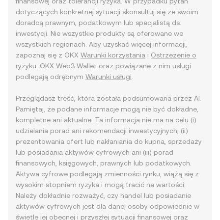
finansowej oraz tolerancji ryzyka. W przypadku pytań
dotyczących konkretnej sytuacji skonsultuj się ze swoim
doradcą prawnym, podatkowym lub specjalistą ds.
inwestycji. Nie wszystkie produkty są oferowane we
wszystkich regionach. Aby uzyskać więcej informacji,
zapoznaj się z OKX
Warunki korzystania
i
Ostrzeżenie o
ryzyku
. OKX Web3 Wallet oraz powiązane z nim usługi
podlegają odrębnym
Warunki usługi
.
Przeglądasz treść, która została podsumowana przez AI.
Pamiętaj, że podane informacje mogą nie być dokładne,
kompletne ani aktualne. Ta informacja nie ma na celu (i)
udzielania porad ani rekomendacji inwestycyjnych, (ii)
prezentowania ofert lub nakłaniania do kupna, sprzedaży
lub posiadania aktywów cyfrowych ani (iii) porad
finansowych, księgowych, prawnych lub podatkowych.
Aktywa cyfrowe podlegają zmienności rynku, wiążą się z
wysokim stopniem ryzyka i mogą tracić na wartości.
Należy dokładnie rozważyć, czy handel lub posiadanie
aktywów cyfrowych jest dla danej osoby odpowiednie w
świetle jej obecnej i przyszłej sytuacji finansowej oraz