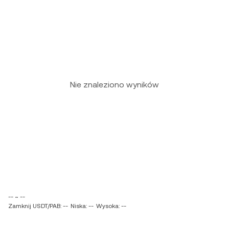
Nie znaleziono wyników
-- ~ --
Zamknij USDT/PAB: --
Niska: --
Wysoka: --