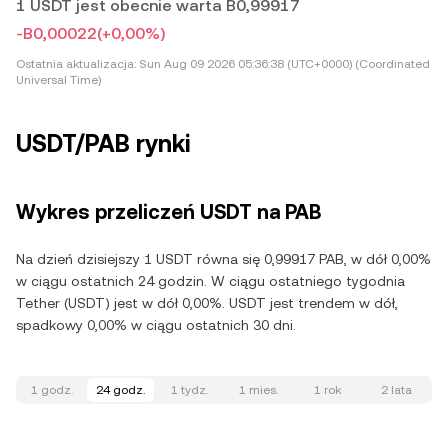
1 USDT jest obecnie warta B0,99917
-B0,00022
(+0,00%)
Ostatnia aktualizacja:
Sun Aug 09 2026 05:36:38 (UTC+0000) (Coordinated
Universal Time)
USDT/PAB rynki
Wykres przeliczeń USDT na PAB
Na dzień dzisiejszy 1 USDT równa się 0,99917 PAB, w dół 0,00%
w ciągu ostatnich 24 godzin. W ciągu ostatniego tygodnia
Tether (USDT) jest w dół 0,00%. USDT jest trendem w dół,
spadkowy 0,00% w ciągu ostatnich 30 dni.
1 godz.
24 godz.
1 tydz.
1 mies.
1 rok
2 lata