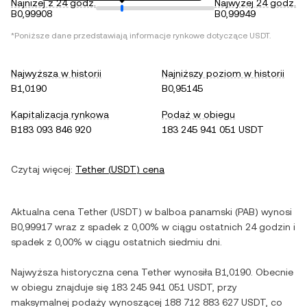
Najniżej z 24 godz.
Najwyżej 24 godz.
B0,99908
B0,99949
*Poniższe dane przedstawiają informacje rynkowe dotyczące
USDT
.
Najwyższa w historii
Najniższy poziom w historii
B1,0190
B0,95145
Kapitalizacja rynkowa
Podaż w obiegu
B183 093 846 920
183 245 941 051 USDT
Czytaj więcej:
Tether
(
USDT
) cena
Aktualna cena
Tether
(
USDT
) w
balboa panamski
(
PAB
) wynosi
B0,99917
wraz z
spadek
z
0,00%
w ciągu ostatnich 24 godzin i
spadek
z
0,00%
w ciągu ostatnich siedmiu dni.
Najwyższa historyczna cena
Tether
wynosiła
B1,0190
. Obecnie
w obiegu znajduje się
183 245 941 051 USDT
, przy
maksymalnej podaży wynoszącej
188 712 883 627 USDT
, co