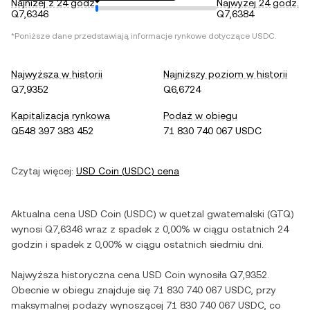
Najniżej z 24 godz.
Najwyżej 24 godz.
Q7,6346
Q7,6384
*Poniższe dane przedstawiają informacje rynkowe dotyczące
USDC
.
Najwyższa w historii
Najniższy poziom w historii
Q7,9352
Q6,6724
Kapitalizacja rynkowa
Podaż w obiegu
Q548 397 383 452
71 830 740 067 USDC
Czytaj więcej:
USD Coin
(
USDC
) cena
Aktualna cena
USD Coin
(
USDC
) w
quetzal gwatemalski
(
GTQ
)
wynosi
Q7,6346
wraz z
spadek
z
0,00%
w ciągu ostatnich 24
godzin i
spadek
z
0,00%
w ciągu ostatnich siedmiu dni.
Najwyższa historyczna cena
USD Coin
wynosiła
Q7,9352
.
Obecnie w obiegu znajduje się
71 830 740 067 USDC
, przy
maksymalnej podaży wynoszącej
71 830 740 067 USDC
, co