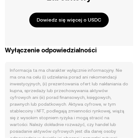
Dowiedz się więcej o USDC
Wyłączenie odpowiedzialności
Informacja ta ma charakter wyłącznie informacyjny. Nie
ma ona na celu (i) udzielania porad ani rekomendacji
inwestycyjnych, (ii) prezentowania ofert lub nakłaniania do
kupna, sprzedaży lub przechowywania aktywów
cyfrowych ani (iii) porad finansowych, księgowych,
prawnych lub podatkowych. Aktywa cyfrowe, w tym
stablecoiny i NFT, podlegają zmienności rynkowej, wiążą
się z wysokim stopniem ryzyka i mogą stracić na
wartości. Należy dokładnie rozważyć, czy handel lub
posiadanie aktywów cyfrowych jest dla danej osoby