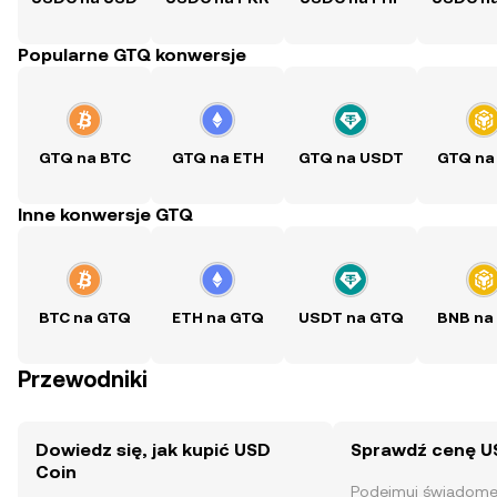
Popularne GTQ konwersje
GTQ na BTC
GTQ na ETH
GTQ na USDT
GTQ na
Inne konwersje GTQ
BTC na GTQ
ETH na GTQ
USDT na GTQ
BNB na
Przewodniki
Dowiedz się, jak kupić USD
Sprawdź cenę U
Coin
Podejmuj świadome 