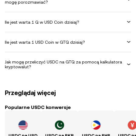
mogę porozmawiać?
Ile jest warta 1 Q w USD Coin dzisiaj?
Ile jest warta 1 USD Coin w GTQ dzisiaj?
Jak mogę przeliczyć USDC na GTQ za pomocą kalkulatora
kryptowalut?
Przeglądaj więcej
Popularne USDC konwersje
USDC na USD
USDC na PKR
USDC na PHP
USDC n