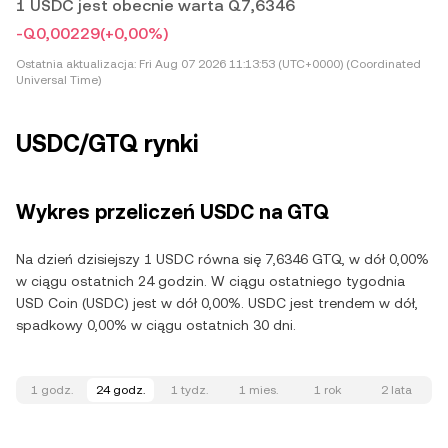
1 USDC jest obecnie warta Q7,6346
-Q0,00229
(+0,00%)
Ostatnia aktualizacja:
Fri Aug 07 2026 11:13:53 (UTC+0000) (Coordinated
Universal Time)
USDC/GTQ rynki
Wykres przeliczeń USDC na GTQ
Na dzień dzisiejszy 1 USDC równa się 7,6346 GTQ, w dół 0,00%
w ciągu ostatnich 24 godzin. W ciągu ostatniego tygodnia
USD Coin (USDC) jest w dół 0,00%. USDC jest trendem w dół,
spadkowy 0,00% w ciągu ostatnich 30 dni.
1 godz.
24 godz.
1 tydz.
1 mies.
1 rok
2 lata