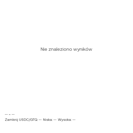
Nie znaleziono wyników
-- ~ --
Zamknij USDC/GTQ: --
Niska: --
Wysoka: --