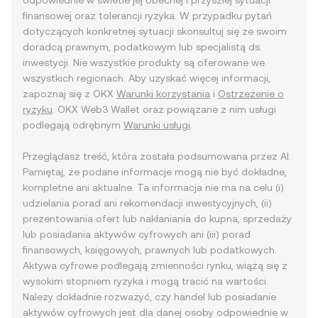
odpowiednie w świetle jej obecnej i przyszłej sytuacji
finansowej oraz tolerancji ryzyka. W przypadku pytań
dotyczących konkretnej sytuacji skonsultuj się ze swoim
doradcą prawnym, podatkowym lub specjalistą ds.
inwestycji. Nie wszystkie produkty są oferowane we
wszystkich regionach. Aby uzyskać więcej informacji,
zapoznaj się z OKX
Warunki korzystania
i
Ostrzeżenie o
ryzyku
. OKX Web3 Wallet oraz powiązane z nim usługi
podlegają odrębnym
Warunki usługi
.
Przeglądasz treść, która została podsumowana przez AI.
Pamiętaj, że podane informacje mogą nie być dokładne,
kompletne ani aktualne. Ta informacja nie ma na celu (i)
udzielania porad ani rekomendacji inwestycyjnych, (ii)
prezentowania ofert lub nakłaniania do kupna, sprzedaży
lub posiadania aktywów cyfrowych ani (iii) porad
finansowych, księgowych, prawnych lub podatkowych.
Aktywa cyfrowe podlegają zmienności rynku, wiążą się z
wysokim stopniem ryzyka i mogą tracić na wartości.
Należy dokładnie rozważyć, czy handel lub posiadanie
aktywów cyfrowych jest dla danej osoby odpowiednie w