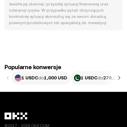
świetle jej obecnej i przyszłej sytuacji finansowej oraz
tolerancji ryzyka. W przypadku pytań dotyczących
konkretnej sytuacji skonsultuj się ze swoim doradcą
prawnym/podatkowym lub specjalistą ds. inwestycji.
Popularne konwersje
1 USDC
do
1,000 USD
1 USDC
do
278,2 PKR
©2017 - 2026 OKX.COM