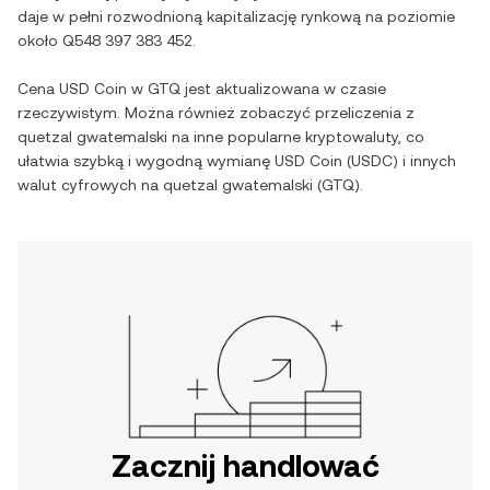
daje w pełni rozwodnioną kapitalizację rynkową na poziomie
około
Q548 397 383 452
.
Cena
USD Coin
w
GTQ
jest aktualizowana w czasie
rzeczywistym. Można również zobaczyć przeliczenia z
quetzal gwatemalski
na inne popularne kryptowaluty, co
ułatwia szybką i wygodną wymianę
USD Coin
(
USDC
) i innych
walut cyfrowych na
quetzal gwatemalski
(
GTQ
).
Zacznij handlować