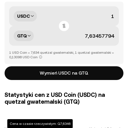
USDC
GTQ
1 USD Coin = 7,634 quetzal gwatemalski, 1 quetzal gwatemalski =
0,13098 USD Coin
Wymień USDC na GTQ
Statystyki cen z USD Coin (USDC) na
quetzal gwatemalski (GTQ)
Cena w czasie rzeczywistym: Q7,6346