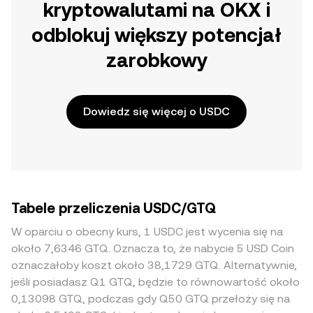
kryptowalutami na OKX i
odblokuj większy potencjał
zarobkowy
Dowiedz się więcej o USDC
Tabele przeliczenia USDC/GTQ
W oparciu o obecny kurs, 1 USDC jest wycenia się na
około 7,6346 GTQ. Oznacza to, że nabycie 5 USD Coin
oznaczałoby koszt około 38,1729 GTQ. Alternatywnie,
jeśli posiadasz Q1 GTQ, będzie to równowartość około
0,13098 GTQ, podczas gdy Q50 GTQ przełoży się na