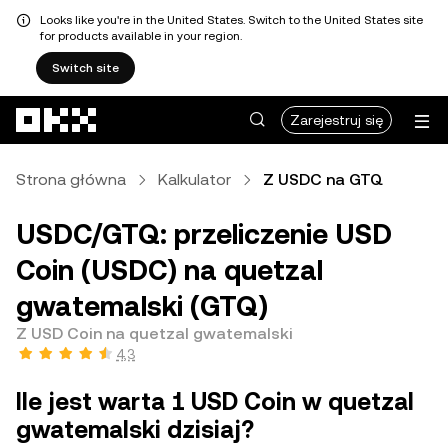
Looks like you're in the United States. Switch to the United States site
for products available in your region.
Switch site
Przejdź do głównej treści
Zarejestruj się
Strona główna
Kalkulator
Z USDC na GTQ
USDC/GTQ: przeliczenie USD
Coin (USDC) na quetzal
gwatemalski (GTQ)
Z USD Coin na quetzal gwatemalski
4,3
Ile jest warta 1 USD Coin w quetzal
gwatemalski dzisiaj?