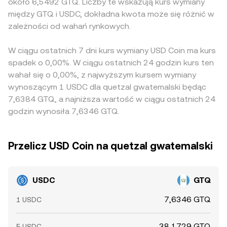
około 6,5492 GTQ. Liczby te wskazują kurs wymiany
między GTQ i USDC, dokładna kwota może się różnić w
zależności od wahań rynkowych.
W ciągu ostatnich 7 dni kurs wymiany USD Coin ma kurs
spadek o 0,00%. W ciągu ostatnich 24 godzin kurs ten
wahał się o 0,00%, z najwyższym kursem wymiany
wynoszącym 1 USDC dla quetzal gwatemalski będąc
7,6384 GTQ, a najniższa wartość w ciągu ostatnich 24
godzin wynosiła 7,6346 GTQ.
Przelicz USD Coin na quetzal gwatemalski
USDC
GTQ
7,6346 GTQ
1 USDC
38,1729 GTQ
5 USDC