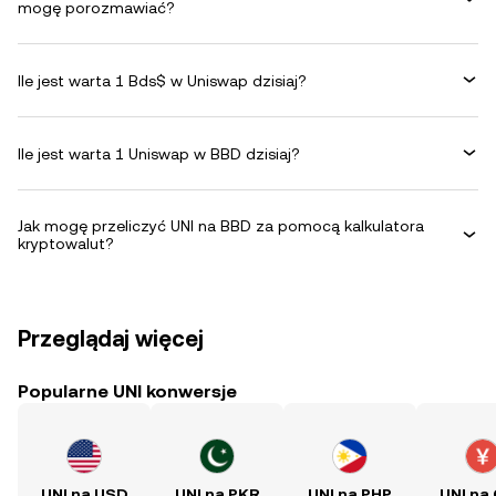
mogę porozmawiać?
Ile jest warta 1 Bds$ w Uniswap dzisiaj?
Ile jest warta 1 Uniswap w BBD dzisiaj?
Jak mogę przeliczyć UNI na BBD za pomocą kalkulatora
kryptowalut?
Przeglądaj więcej
Popularne UNI konwersje
UNI na USD
UNI na PKR
UNI na PHP
UNI na