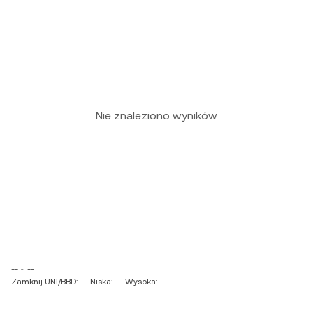
Nie znaleziono wyników
-- ~ --
Zamknij UNI/BBD: --
Niska: --
Wysoka: --