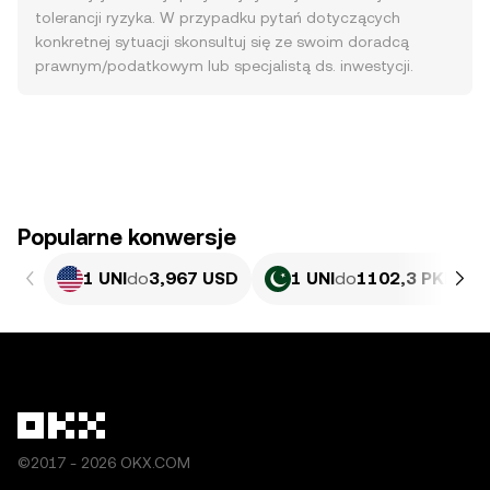
tolerancji ryzyka. W przypadku pytań dotyczących
konkretnej sytuacji skonsultuj się ze swoim doradcą
prawnym/podatkowym lub specjalistą ds. inwestycji.
Popularne konwersje
1 UNI
do
3,967 USD
1 UNI
do
1102,3 PKR
©2017 - 2026 OKX.COM