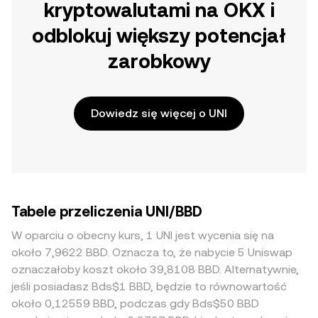
kryptowalutami na OKX i
odblokuj większy potencjał
zarobkowy
Dowiedz się więcej o UNI
Tabele przeliczenia UNI/BBD
W oparciu o obecny kurs, 1 UNI jest wycenia się na
około 7,9622 BBD. Oznacza to, że nabycie 5 Uniswap
oznaczałoby koszt około 39,8108 BBD. Alternatywnie,
jeśli posiadasz Bds$1 BBD, będzie to równowartość
około 0,12559 BBD, podczas gdy Bds$50 BBD