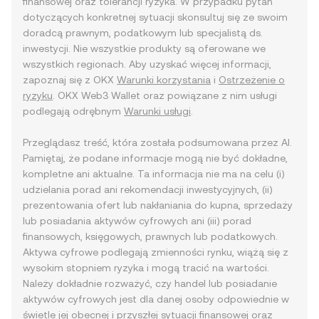
finansowej oraz tolerancji ryzyka. W przypadku pytań
dotyczących konkretnej sytuacji skonsultuj się ze swoim
doradcą prawnym, podatkowym lub specjalistą ds.
inwestycji. Nie wszystkie produkty są oferowane we
wszystkich regionach. Aby uzyskać więcej informacji,
zapoznaj się z OKX
Warunki korzystania
i
Ostrzeżenie o
ryzyku
. OKX Web3 Wallet oraz powiązane z nim usługi
podlegają odrębnym
Warunki usługi
.
Przeglądasz treść, która została podsumowana przez AI.
Pamiętaj, że podane informacje mogą nie być dokładne,
kompletne ani aktualne. Ta informacja nie ma na celu (i)
udzielania porad ani rekomendacji inwestycyjnych, (ii)
prezentowania ofert lub nakłaniania do kupna, sprzedaży
lub posiadania aktywów cyfrowych ani (iii) porad
finansowych, księgowych, prawnych lub podatkowych.
Aktywa cyfrowe podlegają zmienności rynku, wiążą się z
wysokim stopniem ryzyka i mogą tracić na wartości.
Należy dokładnie rozważyć, czy handel lub posiadanie
aktywów cyfrowych jest dla danej osoby odpowiednie w
świetle jej obecnej i przyszłej sytuacji finansowej oraz