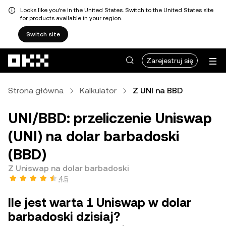
Looks like you're in the United States. Switch to the United States site
for products available in your region.
Switch site
Przejdź do głównej treści
Zarejestruj się
Strona główna
Kalkulator
Z UNI na BBD
UNI/BBD: przeliczenie Uniswap
(UNI) na dolar barbadoski
(BBD)
Z Uniswap na dolar barbadoski
4,5
Ile jest warta 1 Uniswap w dolar
barbadoski dzisiaj?