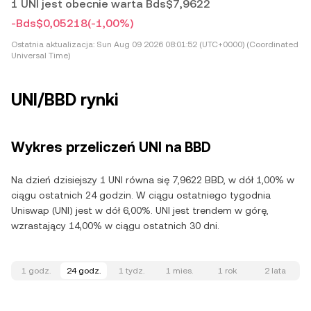
1 UNI jest obecnie warta Bds$7,9622
-Bds$0,05218
(-1,00%)
Ostatnia aktualizacja:
Sun Aug 09 2026 08:01:52 (UTC+0000) (Coordinated
Universal Time)
UNI/BBD rynki
Wykres przeliczeń UNI na BBD
Na dzień dzisiejszy 1 UNI równa się 7,9622 BBD, w dół 1,00% w
ciągu ostatnich 24 godzin. W ciągu ostatniego tygodnia
Uniswap (UNI) jest w dół 6,00%. UNI jest trendem w górę,
wzrastający 14,00% w ciągu ostatnich 30 dni.
1 godz.
24 godz.
1 tydz.
1 mies.
1 rok
2 lata