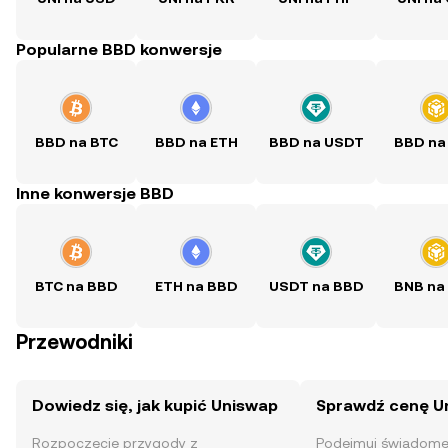
Popularne BBD konwersje
BBD na BTC
BBD na ETH
BBD na USDT
BBD na
Inne konwersje BBD
BTC na BBD
ETH na BBD
USDT na BBD
BNB na
Przewodniki
Dowiedz się, jak kupić Uniswap
Sprawdź cenę U
Rozpoczęcie przygody z
Podejmuj świadome 