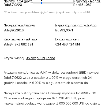
Najniżej z 24 godz.
Najwyżej 24 godz.
Bds$7,9220
Bds$8,1087
*Poniższe dane przedstawiają informacje rynkowe dotyczące
UNI
.
Najwyższa w historii
Najniższy poziom w historii
Bds$90,2613
Bds$2,0071
Kapitalizacja rynkowa
Podaż w obiegu
Bds$4 971 882 191
624 438 424 UNI
Czytaj więcej:
Uniswap
(
UNI
) cena
Aktualna cena
Uniswap
(
UNI
) w
dolar barbadoski
(
BBD
) wynosi
Bds$7,9622
wraz z
spadek
z
1,00%
w ciągu ostatnich 24
godzin i
spadek
z
6,00%
w ciągu ostatnich siedmiu dni.
Najwyższa historyczna cena
Uniswap
wynosiła
Bds$90,2613
.
Obecnie w obiegu znajduje się
624 438 424 UNI
, przy
maksymalnej podaży wynoszącej
1 000 000 000 UNI
, co daje w