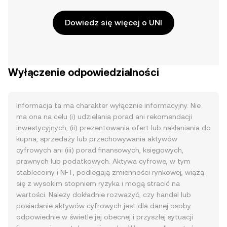
Dowiedz się więcej o UNI
Wyłączenie odpowiedzialności
Informacja ta ma charakter wyłącznie informacyjny. Nie
ma ona na celu (i) udzielania porad ani rekomendacji
inwestycyjnych, (ii) prezentowania ofert lub nakłaniania do
kupna, sprzedaży lub przechowywania aktywów
cyfrowych ani (iii) porad finansowych, księgowych,
prawnych lub podatkowych. Aktywa cyfrowe, w tym
stablecoiny i NFT, podlegają zmienności rynkowej, wiążą
się z wysokim stopniem ryzyka i mogą stracić na
wartości. Należy dokładnie rozważyć, czy handel lub
posiadanie aktywów cyfrowych jest dla danej osoby
odpowiednie w świetle jej obecnej i przyszłej sytuacji