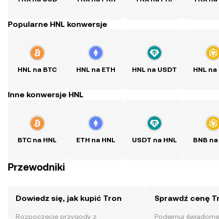
Popularne HNL konwersje
HNL na BTC
HNL na ETH
HNL na USDT
HNL na
Inne konwersje HNL
BTC na HNL
ETH na HNL
USDT na HNL
BNB na
Przewodniki
Dowiedz się, jak kupić Tron
Sprawdź cenę T
Rozpoczęcie przygody z
Podejmuj świadome 