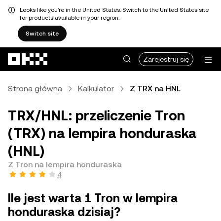
Looks like you're in the United States. Switch to the United States site
for products available in your region.
Switch site
Przejdź do głównej treści
Zarejestruj się
Strona główna
Kalkulator
Z TRX na HNL
TRX/HNL: przeliczenie Tron
(TRX) na lempira honduraska
(HNL)
Z Tron na lempira honduraska
4
Ile jest warta 1 Tron w lempira
honduraska dzisiaj?