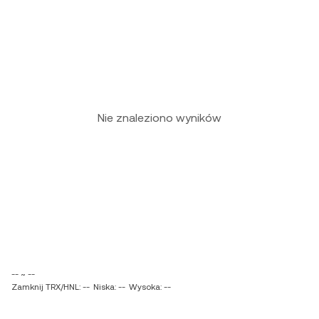
Nie znaleziono wyników
-- ~ --
Zamknij TRX/HNL: --
Niska: --
Wysoka: --