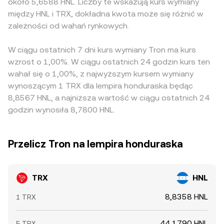
około 5,6588 HNL. Liczby te wskazują kurs wymiany
między HNL i TRX, dokładna kwota może się różnić w
zależności od wahań rynkowych.
W ciągu ostatnich 7 dni kurs wymiany Tron ma kurs
wzrost o 1,00%. W ciągu ostatnich 24 godzin kurs ten
wahał się o 1,00%, z najwyższym kursem wymiany
wynoszącym 1 TRX dla lempira honduraska będąc
8,8567 HNL, a najniższa wartość w ciągu ostatnich 24
godzin wynosiła 8,7800 HNL.
Przelicz Tron na lempira honduraska
TRX
HNL
8,8358 HNL
1 TRX
44,1790 HNL
5 TRX