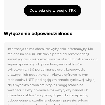
Dowiedz się więcej o TRX
Wyłączenie odpowiedzialności
Informacja ta ma charakter wyłącznie informacyjny. Nie
ma ona na celu (i) udzielania porad ani rekomendacji
inwestycyjnych, (ii) prezentowania ofert lub nakłaniania do
kupna, sprzedaży lub przechowywania aktywów
cyfrowych ani (iii) porad finansowych, księgowych,
prawnych lub podatkowych. Aktywa cyfrowe, w tym
stablecoiny i NFT, podlegają zmienności rynkowej, wiążą
się z wysokim stopniem ryzyka i mogą stracić na
wartości. Należy dokładnie rozważyć, czy handel lub
posiadanie aktywów cyfrowych jest dla danej osoby
odpowiednie w świetle jej obecnej i przyszłej sytuacji