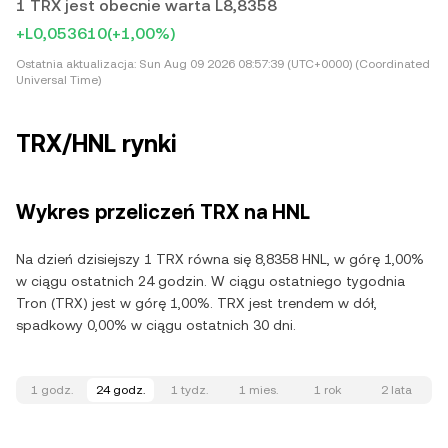
1 TRX jest obecnie warta L8,8358
+L0,053610
(+1,00%)
Ostatnia aktualizacja:
Sun Aug 09 2026 08:57:39 (UTC+0000) (Coordinated
Universal Time)
TRX/HNL rynki
Wykres przeliczeń TRX na HNL
Na dzień dzisiejszy 1 TRX równa się 8,8358 HNL, w górę 1,00%
w ciągu ostatnich 24 godzin. W ciągu ostatniego tygodnia
Tron (TRX) jest w górę 1,00%. TRX jest trendem w dół,
spadkowy 0,00% w ciągu ostatnich 30 dni.
1 godz.
24 godz.
1 tydz.
1 mies.
1 rok
2 lata