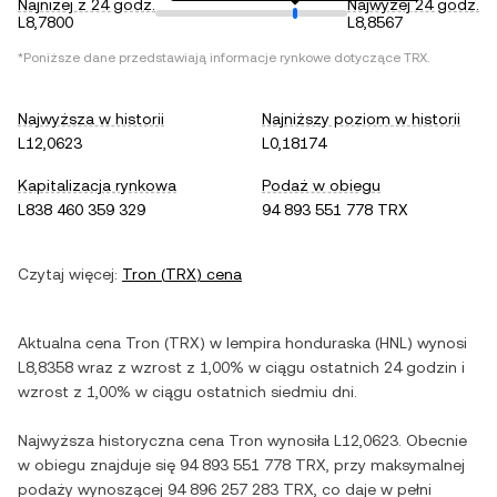
Najniżej z 24 godz.
Najwyżej 24 godz.
L8,7800
L8,8567
*Poniższe dane przedstawiają informacje rynkowe dotyczące
TRX
.
Najwyższa w historii
Najniższy poziom w historii
L12,0623
L0,18174
Kapitalizacja rynkowa
Podaż w obiegu
L838 460 359 329
94 893 551 778 TRX
Czytaj więcej:
Tron
(
TRX
) cena
Aktualna cena
Tron
(
TRX
) w
lempira honduraska
(
HNL
) wynosi
L8,8358
wraz z
wzrost
z
1,00%
w ciągu ostatnich 24 godzin i
wzrost
z
1,00%
w ciągu ostatnich siedmiu dni.
Najwyższa historyczna cena
Tron
wynosiła
L12,0623
. Obecnie
w obiegu znajduje się
94 893 551 778 TRX
, przy maksymalnej
podaży wynoszącej
94 896 257 283 TRX
, co daje w pełni