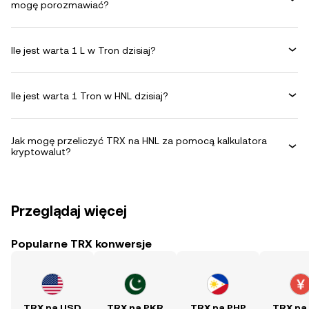
mogę porozmawiać?
Ile jest warta 1 L w Tron dzisiaj?
Ile jest warta 1 Tron w HNL dzisiaj?
Jak mogę przeliczyć TRX na HNL za pomocą kalkulatora
kryptowalut?
Przeglądaj więcej
Popularne TRX konwersje
TRX na USD
TRX na PKR
TRX na PHP
TRX na