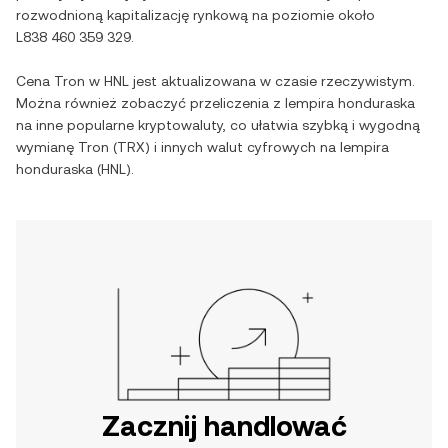
rozwodnioną kapitalizację rynkową na poziomie około
L838 460 359 329
.
Cena
Tron
w
HNL
jest aktualizowana w czasie rzeczywistym.
Można również zobaczyć przeliczenia z
lempira honduraska
na inne popularne kryptowaluty, co ułatwia szybką i wygodną
wymianę
Tron
(
TRX
) i innych walut cyfrowych na
lempira
honduraska
(
HNL
).
Zacznij handlować