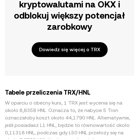
kryptowalutami na OKX i
odblokuj większy potencjał
zarobkowy
Dowiedz się więcej o TRX
Tabele przeliczenia TRX/HNL
W oparciu o obecny kurs, 1 TRX jest wycenia się na
około 8,8358 HNL. Oznacza to, że nabycie 5 Tron
oznaczałoby koszt około 44,1790 HNL. Alternatywnie,
jeśli posiadasz L1 HNL, będzie to równowartość około
0,11318 HNL, podczas gdy L50 HNL przełoży się na