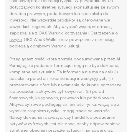
finansowej oraz tolerancji ryzyka. W przypadku pytań
dotyczących konkretnej sytuacji skonsultuj się ze swoim
doradcą prawnym, podatkowym lub specjalistą ds.
inwestycji. Nie wszystkie produkty są oferowane we
wszystkich regionach. Aby uzyskać więcej informacji,
zapoznaj się z OKX
Warunki korzystania
i
Ostrzeżenie o
ryzyku
. OKX Web3 Wallet oraz powiązane z nim usługi
podlegają odrębnym
Warunki usługi
.
Przeglądasz treść, która została podsumowana przez AI.
Pamiętaj, że podane informacje mogą nie być dokładne,
kompletne ani aktualne. Ta informacja nie ma na celu (i)
udzielania porad ani rekomendacji inwestycyjnych, (ii)
prezentowania ofert lub nakłaniania do kupna, sprzedaży
lub posiadania aktywów cyfrowych ani (iii) porad
finansowych, księgowych, prawnych lub podatkowych.
Aktywa cyfrowe podlegają zmienności rynku, wiążą się z
wysokim stopniem ryzyka i mogą tracić na wartości.
Należy dokładnie rozważyć, czy handel lub posiadanie
aktywów cyfrowych jest dla danej osoby odpowiednie w
świetle jej obecnej i przyszłej sytuacji finansowej oraz