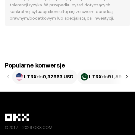
tolerancji ryzyka. W przypadku pytań dotyczących
konkretnej sytuacji skonsultuj się ze swoim doradcą
prawnym/podatkowym lub specjalistą ds. inwestycji.
Popularne konwersje
1 TRX
do
0,32963 USD
1 TRX
do
91,59 PKR
©2017 - 2026 OKX.COM