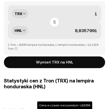
TRX
HNL
1 Tron = 8,835 lempira honduraska, 1 lempira honduraska = 0,11318
Tron
Wymień TRX na HNL
Statystyki cen z Tron (TRX) na lempira
honduraska (HNL)
Cena w czasie rzeczywistym: L8,8358