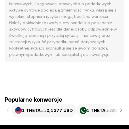
finansowych, księgowych, prawnych lub podatkowych.
Aktywa cyfrowe podlegają zmienności rynku, wiążą się z
wysokim stopniem ryzyka i mogą tracić na wartości.
Należy dokładnie rozważyć, czy handel lub posiadanie
aktywów cyfrowych jest dla danej osoby odpowiednie w
świetle jej obecnej i przyszłej sytuacji finansowej oraz
tolerancji ryzyka. W przypadku pytań dotyczących
konkretnej sytuacji skonsultuj się ze swoim doradcą
prawnym/podatkowym lub specjalistą ds. inwestycji.
Popularne konwersje
1 THETA
do
0,1377 USD
1 THETA
do
38,24 