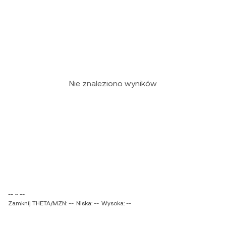
Nie znaleziono wyników
-- ~ --
Zamknij THETA/MZN: --
Niska: --
Wysoka: --