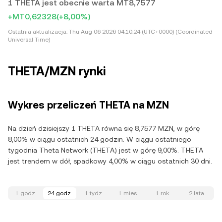
1 THETA jest obecnie warta MT8,7577
+MT0,62328
(+8,00%)
Ostatnia aktualizacja:
Thu Aug 06 2026 04:10:24 (UTC+0000) (Coordinated
Universal Time)
THETA/MZN rynki
Wykres przeliczeń THETA na MZN
Na dzień dzisiejszy 1 THETA równa się 8,7577 MZN, w górę
8,00% w ciągu ostatnich 24 godzin. W ciągu ostatniego
tygodnia Theta Network (THETA) jest w górę 9,00%. THETA
jest trendem w dół, spadkowy 4,00% w ciągu ostatnich 30 dni.
1 godz.
24 godz.
1 tydz.
1 mies.
1 rok
2 lata