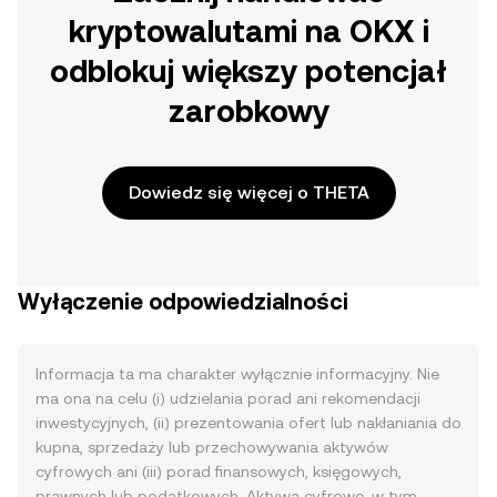
kryptowalutami na OKX i
odblokuj większy potencjał
zarobkowy
Dowiedz się więcej o THETA
Wyłączenie odpowiedzialności
Informacja ta ma charakter wyłącznie informacyjny. Nie
ma ona na celu (i) udzielania porad ani rekomendacji
inwestycyjnych, (ii) prezentowania ofert lub nakłaniania do
kupna, sprzedaży lub przechowywania aktywów
cyfrowych ani (iii) porad finansowych, księgowych,
prawnych lub podatkowych. Aktywa cyfrowe, w tym