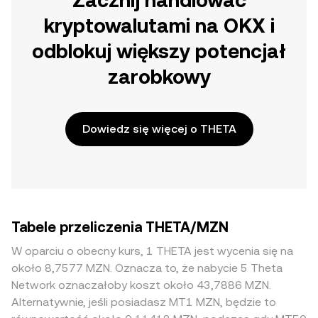
Zacznij handlować
kryptowalutami na OKX i
odblokuj większy potencjał
zarobkowy
Dowiedz się więcej o THETA
Tabele przeliczenia THETA/MZN
W oparciu o obecny kurs, 1 THETA jest wycenia się na
około 8,7577 MZN. Oznacza to, że nabycie 5 Theta
Network oznaczałoby koszt około 43,7886 MZN.
Alternatywnie, jeśli posiadasz MT1 MZN, będzie to