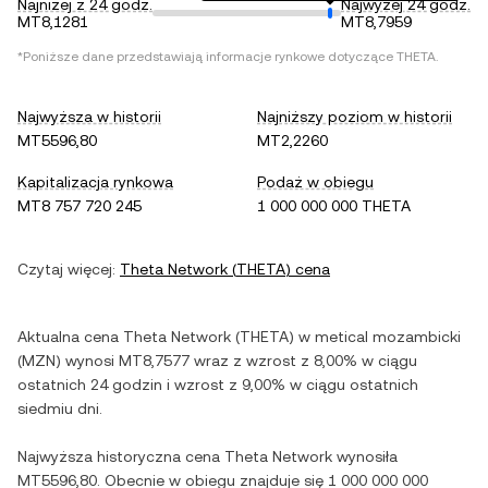
Najniżej z 24 godz.
Najwyżej 24 godz.
MT8,1281
MT8,7959
*Poniższe dane przedstawiają informacje rynkowe dotyczące
THETA
.
Najwyższa w historii
Najniższy poziom w historii
MT5596,80
MT2,2260
Kapitalizacja rynkowa
Podaż w obiegu
MT8 757 720 245
1 000 000 000 THETA
Czytaj więcej:
Theta Network
(
THETA
) cena
Aktualna cena
Theta Network
(
THETA
) w
metical mozambicki
(
MZN
) wynosi
MT8,7577
wraz z
wzrost
z
8,00%
w ciągu
ostatnich 24 godzin i
wzrost
z
9,00%
w ciągu ostatnich
siedmiu dni.
Najwyższa historyczna cena
Theta Network
wynosiła
MT5596,80
. Obecnie w obiegu znajduje się
1 000 000 000