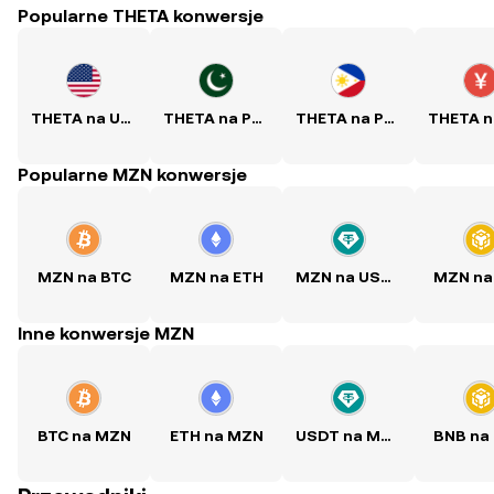
Popularne THETA konwersje
THETA na USD
THETA na PKR
THETA na PHP
Popularne MZN konwersje
MZN na BTC
MZN na ETH
MZN na USDT
MZN na
Inne konwersje MZN
BTC na MZN
ETH na MZN
USDT na MZN
BNB na