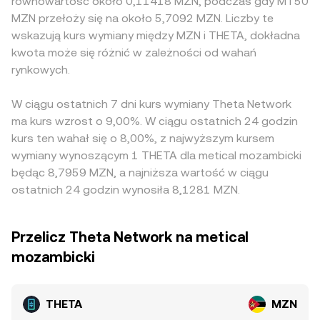
równowartość około 0,11418 MZN, podczas gdy MT50
MZN przełoży się na około 5,7092 MZN. Liczby te
wskazują kurs wymiany między MZN i THETA, dokładna
kwota może się różnić w zależności od wahań
rynkowych.
W ciągu ostatnich 7 dni kurs wymiany Theta Network
ma kurs wzrost o 9,00%. W ciągu ostatnich 24 godzin
kurs ten wahał się o 8,00%, z najwyższym kursem
wymiany wynoszącym 1 THETA dla metical mozambicki
będąc 8,7959 MZN, a najniższa wartość w ciągu
ostatnich 24 godzin wynosiła 8,1281 MZN.
Przelicz Theta Network na metical
mozambicki
THETA
MZN