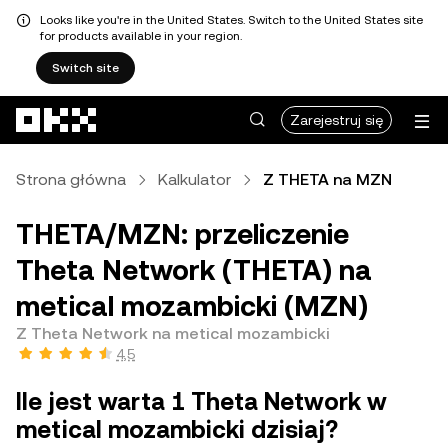
Looks like you're in the United States. Switch to the United States site
for products available in your region.
Switch site
Przejdź do głównej treści
Zarejestruj się
Strona główna
Kalkulator
Z THETA na MZN
THETA/MZN: przeliczenie
Theta Network (THETA) na
metical mozambicki (MZN)
Z Theta Network na metical mozambicki
4,5
Ile jest warta 1 Theta Network w
metical mozambicki dzisiaj?