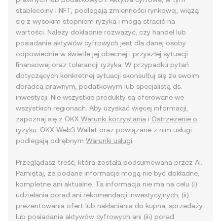
stablecoiny i NFT, podlegają zmienności rynkowej, wiążą
się z wysokim stopniem ryzyka i mogą stracić na
wartości. Należy dokładnie rozważyć, czy handel lub
posiadanie aktywów cyfrowych jest dla danej osoby
odpowiednie w świetle jej obecnej i przyszłej sytuacji
finansowej oraz tolerancji ryzyka. W przypadku pytań
dotyczących konkretnej sytuacji skonsultuj się ze swoim
doradcą prawnym, podatkowym lub specjalistą ds.
inwestycji. Nie wszystkie produkty są oferowane we
wszystkich regionach. Aby uzyskać więcej informacji,
zapoznaj się z OKX
Warunki korzystania
i
Ostrzeżenie o
ryzyku
. OKX Web3 Wallet oraz powiązane z nim usługi
podlegają odrębnym
Warunki usługi
.
Przeglądasz treść, która została podsumowana przez AI.
Pamiętaj, że podane informacje mogą nie być dokładne,
kompletne ani aktualne. Ta informacja nie ma na celu (i)
udzielania porad ani rekomendacji inwestycyjnych, (ii)
prezentowania ofert lub nakłaniania do kupna, sprzedaży
lub posiadania aktywów cyfrowych ani (iii) porad