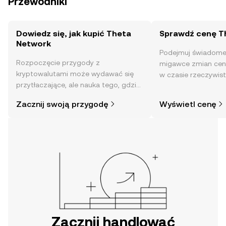
Przewodniki
Dowiedz się, jak kupić Theta
Sprawdź cenę T
Network
Podejmuj świadome 
Rozpoczęcie przygody z
migawce zmian cen
kryptowalutami może wydawać się
w czasie rzeczywis
przytłaczające, ale nauka tego, gdzie
społeczności, wiadom
i jak je kupować, jest prostsza, niż
Zacznij swoją przygodę
Wyświetl cenę
mogłoby się wydawać. Rozpocznij
swoją przygodę w aplikacji mobilnej
OKX lub bezpośrednio na stronie.
Zacznij handlować