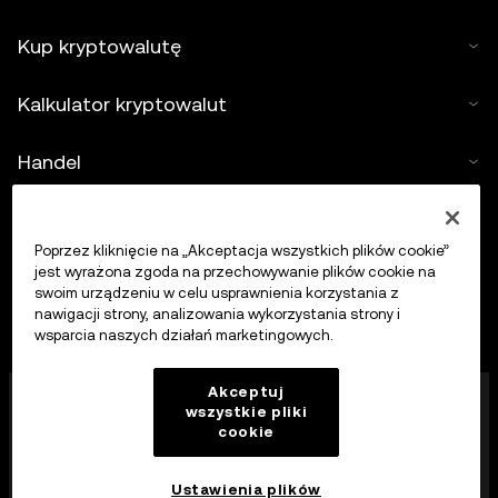
Kup kryptowalutę
Kalkulator kryptowalut
Handel
Poprzez kliknięcie na „Akceptacja wszystkich plików cookie”
jest wyrażona zgoda na przechowywanie plików cookie na
swoim urządzeniu w celu usprawnienia korzystania z
nawigacji strony, analizowania wykorzystania strony i
wsparcia naszych działań marketingowych.
Firma OKX Europe Limited działająca pod nazwą
Akceptuj
wszystkie pliki
handlową OKX jest obecnie platformą handlu
cookie
kryptowalutami autoryzowaną jako dostawca usług
kryptowalutowych przez MFSA zgodnie z art. 28
ustawy o rynkach aktywów kryptograficznych (rozdział
Ustawienia plików