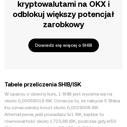
kryptowalutami na OKX i
odblokuj większy potencjał
zarobkowy
Dowiedz się więcej o SHIB
Tabele przeliczenia SHIB/ISK
W oparciu o obecny kurs, 1 SHIB jest wycenia się na
około 0,00058016 ISK. Oznacza to, że nabycie 5 Shiba
Inu oznaczałoby koszt około 0,0029008 ISK.
Alternatywnie, jeśli posiadasz kr1 ISK, będzie to
równowartość około 1723,66 ISK, podczas gdy kr50