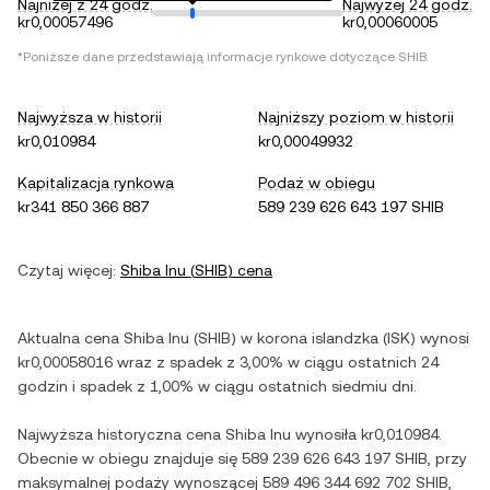
Najniżej z 24 godz.
Najwyżej 24 godz.
kr0,00057496
kr0,00060005
*Poniższe dane przedstawiają informacje rynkowe dotyczące
SHIB
.
Najwyższa w historii
Najniższy poziom w historii
kr0,010984
kr0,00049932
Kapitalizacja rynkowa
Podaż w obiegu
kr341 850 366 887
589 239 626 643 197 SHIB
Czytaj więcej:
Shiba Inu
(
SHIB
) cena
Aktualna cena
Shiba Inu
(
SHIB
) w
korona islandzka
(
ISK
) wynosi
kr0,00058016
wraz z
spadek
z
3,00%
w ciągu ostatnich 24
godzin i
spadek
z
1,00%
w ciągu ostatnich siedmiu dni.
Najwyższa historyczna cena
Shiba Inu
wynosiła
kr0,010984
.
Obecnie w obiegu znajduje się
589 239 626 643 197 SHIB
, przy
maksymalnej podaży wynoszącej
589 496 344 692 702 SHIB
,