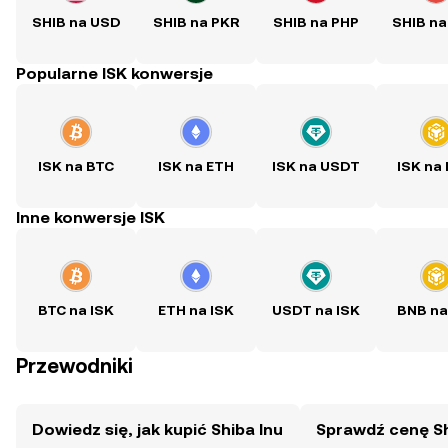
SHIB na USD
SHIB na PKR
SHIB na PHP
SHIB na
Popularne ISK konwersje
ISK na BTC
ISK na ETH
ISK na USDT
ISK na
Inne konwersje ISK
BTC na ISK
ETH na ISK
USDT na ISK
BNB na
Przewodniki
Dowiedz się, jak kupić Shiba Inu
Sprawdź cenę Sh