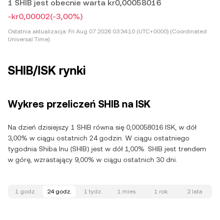
1 SHIB jest obecnie warta kr0,00058016
-kr0,00002
(-3,00%)
Ostatnia aktualizacja:
Fri Aug 07 2026 03:34:10 (UTC+0000) (Coordinated
Universal Time)
SHIB/ISK rynki
Wykres przeliczeń SHIB na ISK
Na dzień dzisiejszy 1 SHIB równa się 0,00058016 ISK, w dół
3,00% w ciągu ostatnich 24 godzin. W ciągu ostatniego
tygodnia Shiba Inu (SHIB) jest w dół 1,00%. SHIB jest trendem
w górę, wzrastający 9,00% w ciągu ostatnich 30 dni.
1 godz.
24 godz.
1 tydz.
1 mies.
1 rok
2 lata