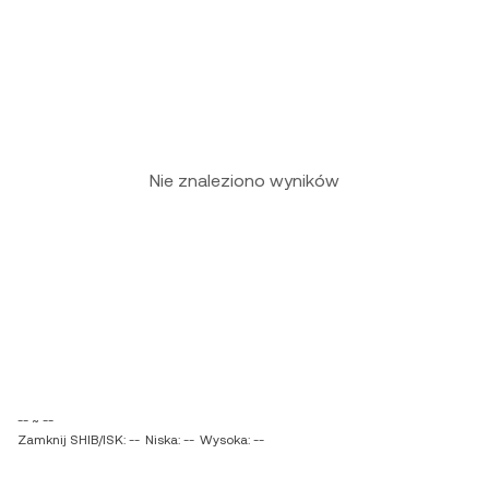
Nie znaleziono wyników
-- ~ --
Zamknij SHIB/ISK: --
Niska: --
Wysoka: --