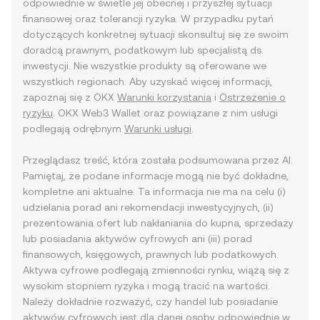
odpowiednie w świetle jej obecnej i przyszłej sytuacji
finansowej oraz tolerancji ryzyka. W przypadku pytań
dotyczących konkretnej sytuacji skonsultuj się ze swoim
doradcą prawnym, podatkowym lub specjalistą ds.
inwestycji. Nie wszystkie produkty są oferowane we
wszystkich regionach. Aby uzyskać więcej informacji,
zapoznaj się z OKX
Warunki korzystania
i
Ostrzeżenie o
ryzyku
. OKX Web3 Wallet oraz powiązane z nim usługi
podlegają odrębnym
Warunki usługi
.
Przeglądasz treść, która została podsumowana przez AI.
Pamiętaj, że podane informacje mogą nie być dokładne,
kompletne ani aktualne. Ta informacja nie ma na celu (i)
udzielania porad ani rekomendacji inwestycyjnych, (ii)
prezentowania ofert lub nakłaniania do kupna, sprzedaży
lub posiadania aktywów cyfrowych ani (iii) porad
finansowych, księgowych, prawnych lub podatkowych.
Aktywa cyfrowe podlegają zmienności rynku, wiążą się z
wysokim stopniem ryzyka i mogą tracić na wartości.
Należy dokładnie rozważyć, czy handel lub posiadanie
aktywów cyfrowych jest dla danej osoby odpowiednie w