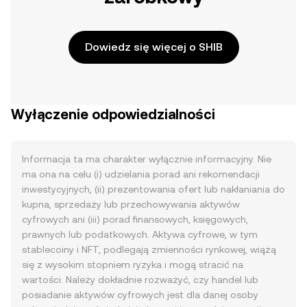
Dowiedz się więcej o SHIB
Wyłączenie odpowiedzialności
Informacja ta ma charakter wyłącznie informacyjny. Nie
ma ona na celu (i) udzielania porad ani rekomendacji
inwestycyjnych, (ii) prezentowania ofert lub nakłaniania do
kupna, sprzedaży lub przechowywania aktywów
cyfrowych ani (iii) porad finansowych, księgowych,
prawnych lub podatkowych. Aktywa cyfrowe, w tym
stablecoiny i NFT, podlegają zmienności rynkowej, wiążą
się z wysokim stopniem ryzyka i mogą stracić na
wartości. Należy dokładnie rozważyć, czy handel lub
posiadanie aktywów cyfrowych jest dla danej osoby