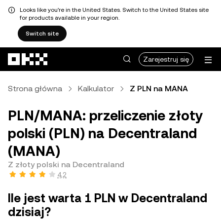
Looks like you're in the United States. Switch to the United States site
for products available in your region.
Switch site
Przejdź do głównej treści
Zarejestruj się
Strona główna
Kalkulator
Z PLN na MANA
PLN/MANA: przeliczenie złoty
polski (PLN) na Decentraland
(MANA)
Z złoty polski na Decentraland
4,2
Ile jest warta 1 PLN w Decentraland
dzisiaj?