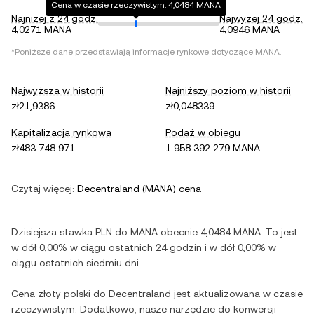
Cena w czasie rzeczywistym: 4,0484 MANA
Najniżej z 24 godz.
Najwyżej 24 godz.
4,0271 MANA
4,0946 MANA
*Poniższe dane przedstawiają informacje rynkowe dotyczące
MANA
.
Najwyższa w historii
Najniższy poziom w historii
zł21,9386
zł0,048339
Kapitalizacja rynkowa
Podaż w obiegu
zł483 748 971
1 958 392 279 MANA
Czytaj więcej:
Decentraland
(
MANA
) cena
Dzisiejsza stawka
PLN
do
MANA
obecnie
4,0484
MANA
. To jest
w dół
0,00%
w ciągu ostatnich 24 godzin i
w dół
0,00%
w
ciągu ostatnich siedmiu dni.
Cena
złoty polski
do
Decentraland
jest aktualizowana w czasie
rzeczywistym. Dodatkowo, nasze narzędzie do konwersji