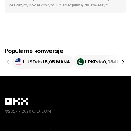
prawnym/podatkowym lub specjalistą ds. inwestycji.
Popularne konwersje
1 USD
do
15,05 MANA
1 PKR
do
0,054174 
©2017 - 2026 OKX.COM