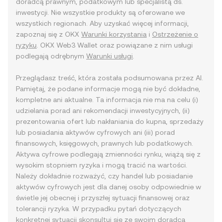
doradcą prawnym, podatkowym lub specjalistą ds.
inwestycji. Nie wszystkie produkty są oferowane we
wszystkich regionach. Aby uzyskać więcej informacji,
zapoznaj się z OKX
Warunki korzystania
i
Ostrzeżenie o
ryzyku
. OKX Web3 Wallet oraz powiązane z nim usługi
podlegają odrębnym
Warunki usługi
.
Przeglądasz treść, która została podsumowana przez AI.
Pamiętaj, że podane informacje mogą nie być dokładne,
kompletne ani aktualne. Ta informacja nie ma na celu (i)
udzielania porad ani rekomendacji inwestycyjnych, (ii)
prezentowania ofert lub nakłaniania do kupna, sprzedaży
lub posiadania aktywów cyfrowych ani (iii) porad
finansowych, księgowych, prawnych lub podatkowych.
Aktywa cyfrowe podlegają zmienności rynku, wiążą się z
wysokim stopniem ryzyka i mogą tracić na wartości.
Należy dokładnie rozważyć, czy handel lub posiadanie
aktywów cyfrowych jest dla danej osoby odpowiednie w
świetle jej obecnej i przyszłej sytuacji finansowej oraz
tolerancji ryzyka. W przypadku pytań dotyczących
konkretnej sytuacji skonsultuj się ze swoim doradcą