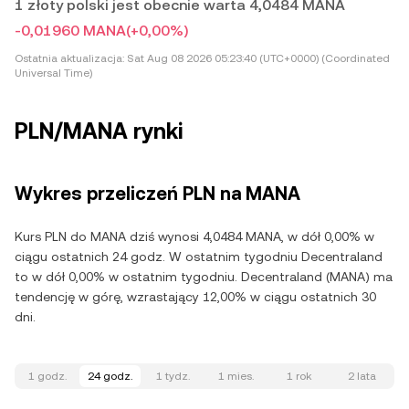
1 złoty polski jest obecnie warta 4,0484 MANA
-0,01960 MANA
(+0,00%)
Ostatnia aktualizacja:
Sat Aug 08 2026 05:23:40 (UTC+0000) (Coordinated
Universal Time)
PLN/MANA rynki
Wykres przeliczeń PLN na MANA
Kurs PLN do MANA dziś wynosi 4,0484 MANA, w dół 0,00% w
ciągu ostatnich 24 godz. W ostatnim tygodniu Decentraland
to w dół 0,00% w ostatnim tygodniu. Decentraland (MANA) ma
tendencję w górę, wzrastający 12,00% w ciągu ostatnich 30
dni.
1 godz.
24 godz.
1 tydz.
1 mies.
1 rok
2 lata