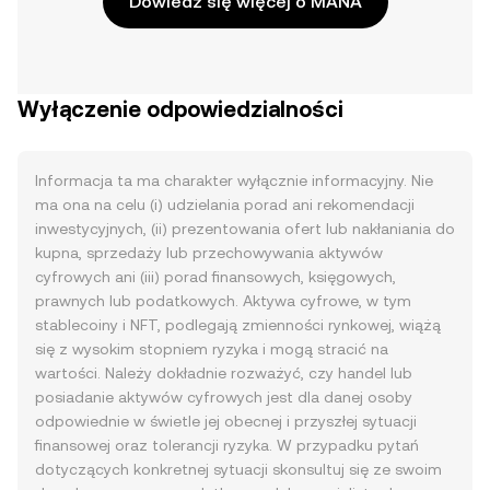
Dowiedz się więcej o MANA
Wyłączenie odpowiedzialności
Informacja ta ma charakter wyłącznie informacyjny. Nie
ma ona na celu (i) udzielania porad ani rekomendacji
inwestycyjnych, (ii) prezentowania ofert lub nakłaniania do
kupna, sprzedaży lub przechowywania aktywów
cyfrowych ani (iii) porad finansowych, księgowych,
prawnych lub podatkowych. Aktywa cyfrowe, w tym
stablecoiny i NFT, podlegają zmienności rynkowej, wiążą
się z wysokim stopniem ryzyka i mogą stracić na
wartości. Należy dokładnie rozważyć, czy handel lub
posiadanie aktywów cyfrowych jest dla danej osoby
odpowiednie w świetle jej obecnej i przyszłej sytuacji
finansowej oraz tolerancji ryzyka. W przypadku pytań
dotyczących konkretnej sytuacji skonsultuj się ze swoim