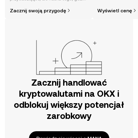
i jak je kupować, jest prostsza, niż
Zacznij swoją przygodę
Wyświetl cenę
mogłoby się wydawać. Rozpocznij
swoją przygodę w aplikacji mobilnej
OKX lub bezpośrednio na stronie.
Zacznij handlować
kryptowalutami na OKX i
odblokuj większy potencjał
zarobkowy