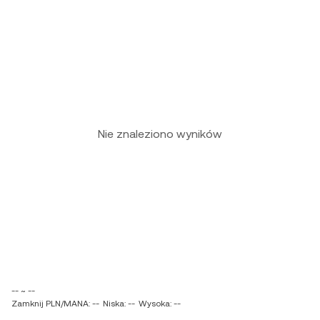
Nie znaleziono wyników
-- ~ --
Zamknij PLN/MANA: --
Niska: --
Wysoka: --