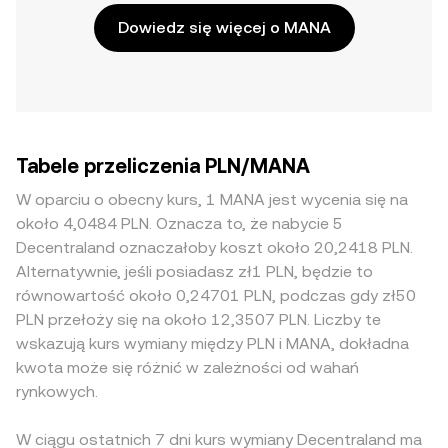
Dowiedz się więcej o MANA
Tabele przeliczenia PLN/MANA
W oparciu o obecny kurs, 1 MANA jest wycenia się na
około 4,0484 PLN. Oznacza to, że nabycie 5
Decentraland oznaczałoby koszt około 20,2418 PLN.
Alternatywnie, jeśli posiadasz zł1 PLN, będzie to
równowartość około 0,24701 PLN, podczas gdy zł50
PLN przełoży się na około 12,3507 PLN. Liczby te
wskazują kurs wymiany między PLN i MANA, dokładna
kwota może się różnić w zależności od wahań
rynkowych.
W ciągu ostatnich 7 dni kurs wymiany Decentraland ma