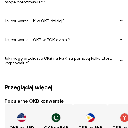
mogę porozmawiać?
Ile jest warta 1 K w OKB dzisiaj?
Ile jest warta 1 OKB w PGK dzisiaj?
Jak mogę przeliczyć OKB na PGK za pomocą kalkulatora
kryptowalut?
Przeglądaj więcej
Popularne OKB konwersje
OKB na USD
OKB na PKR
OKB na PHP
OKB na