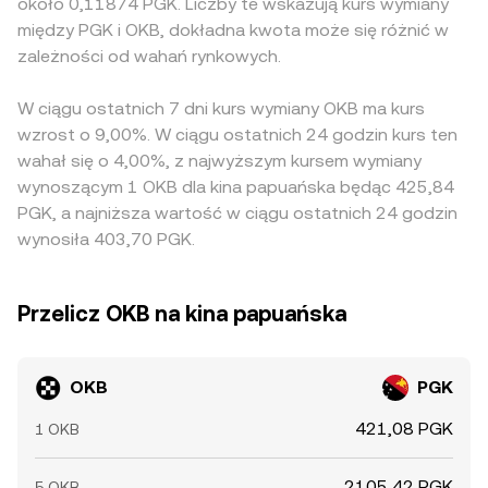
około 0,11874 PGK. Liczby te wskazują kurs wymiany
między PGK i OKB, dokładna kwota może się różnić w
zależności od wahań rynkowych.
W ciągu ostatnich 7 dni kurs wymiany OKB ma kurs
wzrost o 9,00%. W ciągu ostatnich 24 godzin kurs ten
wahał się o 4,00%, z najwyższym kursem wymiany
wynoszącym 1 OKB dla kina papuańska będąc 425,84
PGK, a najniższa wartość w ciągu ostatnich 24 godzin
wynosiła 403,70 PGK.
Przelicz OKB na kina papuańska
OKB
PGK
421,08 PGK
1 OKB
2105,42 PGK
5 OKB