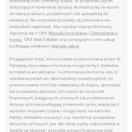
finansowej oraz tolerancji ryzyka. W przypadku pytań
dotyczących konkretnej sytuacji skonsultuj się ze swoim
doradcą prawnym, podatkowym lub specjalistą ds.
inwestycji. Nie wszystkie produkty są oferowane we
wszystkich regionach. Aby uzyskać więcej informacji,
zapoznaj się z OKX
Warunki korzystania
i
Ostrzeżenie o
ryzyku
. OKX Web3 Wallet oraz powiązane z nim usługi
podlegają odrębnym
Warunki usługi
.
Przeglądasz treść, która została podsumowana przez AI.
Pamiętaj, że podane informacje mogą nie być dokładne,
kompletne ani aktualne. Ta informacja nie ma na celu (i)
udzielania porad ani rekomendacji inwestycyjnych, (ii)
prezentowania ofert lub nakłaniania do kupna, sprzedaży
lub posiadania aktywów cyfrowych ani (iii) porad
finansowych, księgowych, prawnych lub podatkowych.
Aktywa cyfrowe podlegają zmienności rynku, wiążą się z
wysokim stopniem ryzyka i mogą tracić na wartości.
Należy dokładnie rozważyć, czy handel lub posiadanie
aktywów cyfrowych jest dla danej osoby odpowiednie w
świetle jej obecnej i przyszłej sytuacji finansowej oraz