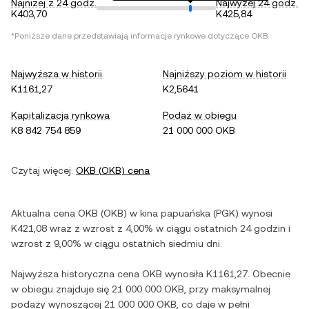
Najniżej z 24 godz.
Najwyżej 24 godz.
K403,70
K425,84
*Poniższe dane przedstawiają informacje rynkowe dotyczące
OKB
.
Najwyższa w historii
Najniższy poziom w historii
K1161,27
K2,5641
Kapitalizacja rynkowa
Podaż w obiegu
K8 842 754 859
21 000 000 OKB
Czytaj więcej:
OKB
(
OKB
) cena
Aktualna cena
OKB
(
OKB
) w
kina papuańska
(
PGK
) wynosi
K421,08
wraz z
wzrost
z
4,00%
w ciągu ostatnich 24 godzin i
wzrost
z
9,00%
w ciągu ostatnich siedmiu dni.
Najwyższa historyczna cena
OKB
wynosiła
K1161,27
. Obecnie
w obiegu znajduje się
21 000 000 OKB
, przy maksymalnej
podaży wynoszącej
21 000 000 OKB
, co daje w pełni