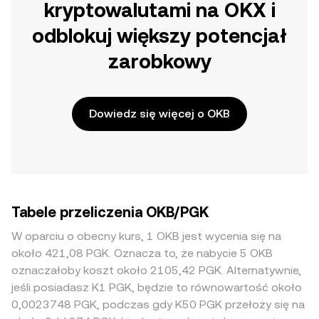
kryptowalutami na OKX i
odblokuj większy potencjał
zarobkowy
Dowiedz się więcej o OKB
Tabele przeliczenia OKB/PGK
W oparciu o obecny kurs, 1 OKB jest wycenia się na
około 421,08 PGK. Oznacza to, że nabycie 5 OKB
oznaczałoby koszt około 2105,42 PGK. Alternatywnie,
jeśli posiadasz K1 PGK, będzie to równowartość około
0,0023748 PGK, podczas gdy K50 PGK przełoży się na