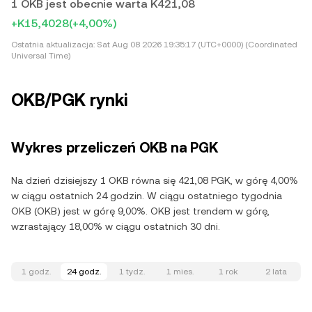
1 OKB jest obecnie warta K421,08
+K15,4028
(+4,00%)
Ostatnia aktualizacja:
Sat Aug 08 2026 19:35:17 (UTC+0000) (Coordinated
Universal Time)
OKB/PGK rynki
Wykres przeliczeń OKB na PGK
Na dzień dzisiejszy 1 OKB równa się 421,08 PGK, w górę 4,00%
w ciągu ostatnich 24 godzin. W ciągu ostatniego tygodnia
OKB (OKB) jest w górę 9,00%. OKB jest trendem w górę,
wzrastający 18,00% w ciągu ostatnich 30 dni.
1 godz.
24 godz.
1 tydz.
1 mies.
1 rok
2 lata