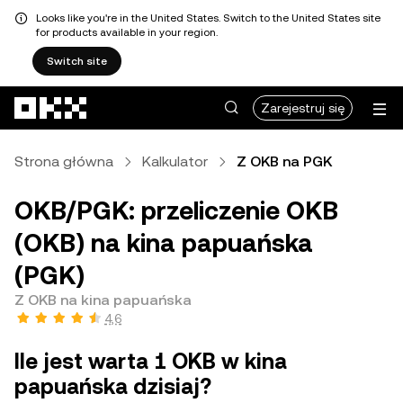
Looks like you're in the United States. Switch to the United States site
for products available in your region.
Switch site
Przejdź do głównej treści
Zarejestruj się
Strona główna
Kalkulator
Z OKB na PGK
OKB/PGK: przeliczenie OKB
(OKB) na kina papuańska
(PGK)
Z OKB na kina papuańska
4,6
Ile jest warta 1 OKB w kina
papuańska dzisiaj?