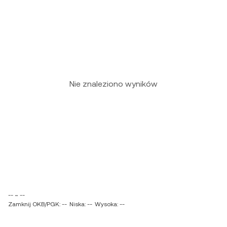
Nie znaleziono wyników
-- ~ --
Zamknij OKB/PGK: --
Niska: --
Wysoka: --