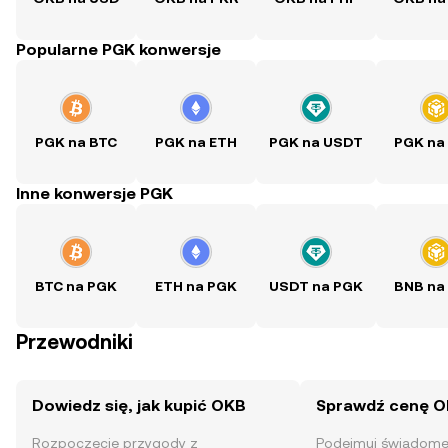
Popularne PGK konwersje
PGK na BTC
PGK na ETH
PGK na USDT
PGK na
Inne konwersje PGK
BTC na PGK
ETH na PGK
USDT na PGK
BNB na
Przewodniki
Dowiedz się, jak kupić OKB
Sprawdź cenę 
Rozpoczęcie przygody z
Podejmuj świadome 