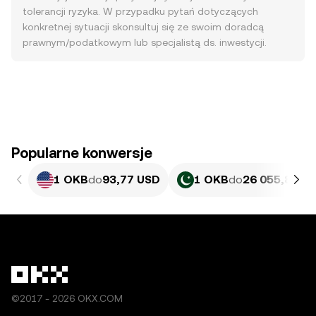
tolerancji ryzyka. W przypadku pytań dotyczących
konkretnej sytuacji skonsultuj się ze swoim doradcą
prawnym/podatkowym lub specjalistą ds. inwestycji.
Popularne konwersje
1 OKB
do
93,77 USD
1 OKB
do
26 055,83 P
©2017 - 2026 OKX.COM