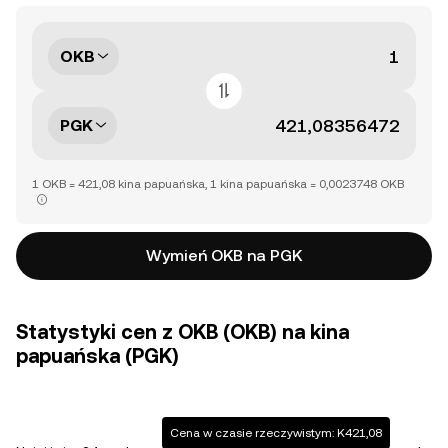
OKB
PGK
1 OKB = 421,08 kina papuańska, 1 kina papuańska = 0,0023748 OKB
Wymień OKB na PGK
Statystyki cen z OKB (OKB) na kina
papuańska (PGK)
Cena w czasie rzeczywistym: K421,08