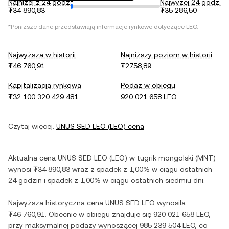
Najniżej z 24 godz.
Najwyżej 24 godz.
₮34 890,83
₮35 286,50
*Poniższe dane przedstawiają informacje rynkowe dotyczące
LEO
.
Najwyższa w historii
Najniższy poziom w historii
₮46 760,91
₮2758,89
Kapitalizacja rynkowa
Podaż w obiegu
₮32 100 320 429 481
920 021 658 LEO
Czytaj więcej:
UNUS SED LEO
(
LEO
) cena
Aktualna cena
UNUS SED LEO
(
LEO
) w
tugrik mongolski
(
MNT
)
wynosi
₮34 890,83
wraz z
spadek
z
1,00%
w ciągu ostatnich
24 godzin i
spadek
z
1,00%
w ciągu ostatnich siedmiu dni.
Najwyższa historyczna cena
UNUS SED LEO
wynosiła
₮46 760,91
. Obecnie w obiegu znajduje się
920 021 658 LEO
,
przy maksymalnej podaży wynoszącej
985 239 504 LEO
, co