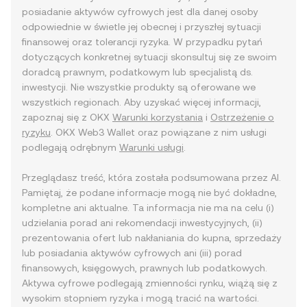
posiadanie aktywów cyfrowych jest dla danej osoby
odpowiednie w świetle jej obecnej i przyszłej sytuacji
finansowej oraz tolerancji ryzyka. W przypadku pytań
dotyczących konkretnej sytuacji skonsultuj się ze swoim
doradcą prawnym, podatkowym lub specjalistą ds.
inwestycji. Nie wszystkie produkty są oferowane we
wszystkich regionach. Aby uzyskać więcej informacji,
zapoznaj się z OKX
Warunki korzystania
i
Ostrzeżenie o
ryzyku
. OKX Web3 Wallet oraz powiązane z nim usługi
podlegają odrębnym
Warunki usługi
.
Przeglądasz treść, która została podsumowana przez AI.
Pamiętaj, że podane informacje mogą nie być dokładne,
kompletne ani aktualne. Ta informacja nie ma na celu (i)
udzielania porad ani rekomendacji inwestycyjnych, (ii)
prezentowania ofert lub nakłaniania do kupna, sprzedaży
lub posiadania aktywów cyfrowych ani (iii) porad
finansowych, księgowych, prawnych lub podatkowych.
Aktywa cyfrowe podlegają zmienności rynku, wiążą się z
wysokim stopniem ryzyka i mogą tracić na wartości.