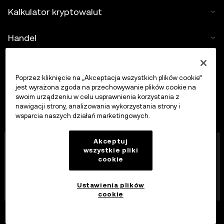
Kalkulator kryptowalut
Handel
Poprzez kliknięcie na „Akceptacja wszystkich plików cookie”
jest wyrażona zgoda na przechowywanie plików cookie na
swoim urządzeniu w celu usprawnienia korzystania z
nawigacji strony, analizowania wykorzystania strony i
wsparcia naszych działań marketingowych.
Firma OKX Europe Limited działająca pod nazwą
Akceptuj
wszystkie pliki
handlową OKX jest obecnie platformą handlu
cookie
kryptowalutami autoryzowaną jako dostawca usług
kryptowalutowych przez MFSA zgodnie z art. 28
ustawy o rynkach aktywów kryptograficznych (rozdział
Ustawienia plików
647 prawa Malty).
cookie