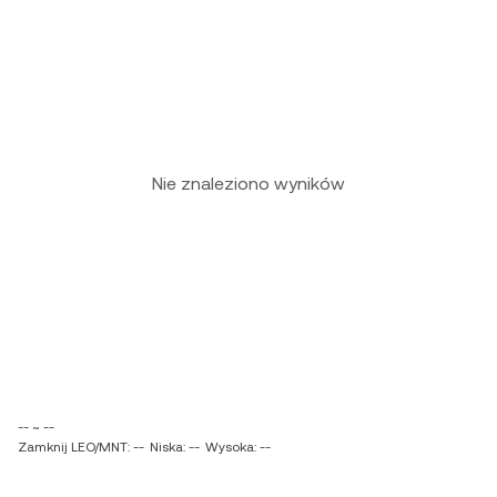
Nie znaleziono wyników
-- ~ --
Zamknij LEO/MNT: --
Niska: --
Wysoka: --