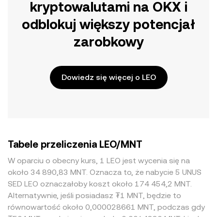
kryptowalutami na OKX i
odblokuj większy potencjał
zarobkowy
Dowiedz się więcej o LEO
Tabele przeliczenia LEO/MNT
W oparciu o obecny kurs, 1 LEO jest wycenia się na
około 34 890,83 MNT. Oznacza to, że nabycie 5 UNUS
SED LEO oznaczałoby koszt około 174 454,2 MNT.
Alternatywnie, jeśli posiadasz ₮1 MNT, będzie to
równowartość około 0,000028661 MNT, podczas gdy