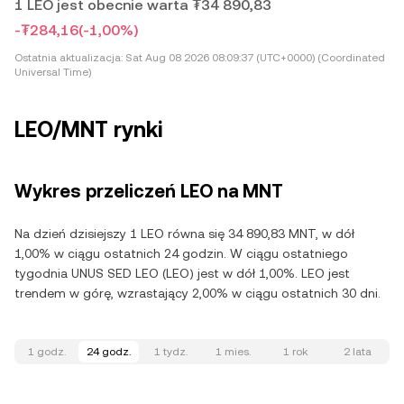
1 LEO jest obecnie warta ₮34 890,83
-₮284,16
(-1,00%)
Ostatnia aktualizacja:
Sat Aug 08 2026 08:09:37 (UTC+0000) (Coordinated
Universal Time)
LEO/MNT rynki
Wykres przeliczeń LEO na MNT
Na dzień dzisiejszy 1 LEO równa się 34 890,83 MNT, w dół
1,00% w ciągu ostatnich 24 godzin. W ciągu ostatniego
tygodnia UNUS SED LEO (LEO) jest w dół 1,00%. LEO jest
trendem w górę, wzrastający 2,00% w ciągu ostatnich 30 dni.
1 godz.
24 godz.
1 tydz.
1 mies.
1 rok
2 lata