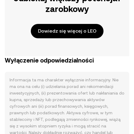
zarobkowy
Dowiedz się więcej o LEO
Wyłączenie odpowiedzialności
Informacja ta ma charakter wyłącznie informacyjny. Nie
ma ona na celu (i) udzielania porad ani rekomendacji
inwestycyjnych, (ii) prezentowania ofert lub nakłaniania do
kupna, sprzedaży lub przechowywania aktywów
cyfrowych ani (iii) porad finansowych, księgowych,
prawnych lub podatkowych. Aktywa cyfrowe, w tym
stablecoiny i NFT, podlegają zmienności rynkowej, wiążą
się z wysokim stopniem ryzyka i mogą stracić na
wartości. Należy dokładnie rozważyć, czy handel lub