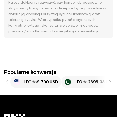
Należy dokładnie rozważyć, czy handel lub posiadanie
aktywów cyfrowych jest dla danej osoby odpowiednie w
świetle jej obecnej i przyszłej sytuacji finansowej oraz
tolerancji ryzyka. W przypadku pytań dotyczących
konkretnej sytuacji skonsultuj się ze swoim doradcą
prawnym/podatkowym lub specjalistą ds. inwestycji.
Popularne konwersje
1 LEO
do
9,700 USD
1 LEO
do
2695,33 PKR