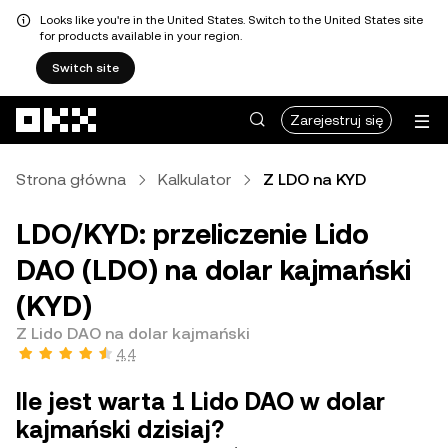
Looks like you're in the United States. Switch to the United States site
for products available in your region.
Switch site
Przejdź do głównej treści
Zarejestruj się
Strona główna
Kalkulator
Z LDO na KYD
LDO/KYD: przeliczenie Lido
DAO (LDO) na dolar kajmański
(KYD)
Z Lido DAO na dolar kajmański
4,4
Ile jest warta 1 Lido DAO w dolar
kajmański dzisiaj?