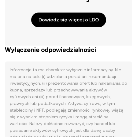
Dowiedz się więcej o LDO
Wyłączenie odpowiedzialności
Informacja ta ma charakter wyłącznie informacyjny. Nie
ma ona na celu (i) udzielania porad ani rekomendacji
inwestycyjnych, (ii) prezentowania ofert lub nakłaniania do
kupna, sprzedaży lub przechowywania aktywów
cyfrowych ani (iii) porad finansowych, księgowych,
prawnych lub podatkowych. Aktywa cyfrowe, w tym
stablecoiny i NFT, podlegają zmienności rynkowej, wiążą
się z wysokim stopniem ryzyka i mogą stracić na
wartości. Należy dokładnie rozważyć, czy handel lub
posiadanie aktywów cyfrowych jest dla danej osoby