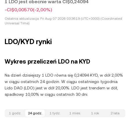
1 LDO jest obecnie warta CI$0,24094
-CI$0,00570
(-2,00%)
Ostatnia aktualizacja:
Fri Aug 07 2026 03:36:19 (UTC+0000) (Coordinated
Universal Time)
LDO/KYD rynki
Wykres przeliczeń LDO na KYD
Na dzień dzisiejszy 1 LDO równa się 0,24094 KYD, w dół 2,00%
w ciągu ostatnich 24 godzin. W ciągu ostatniego tygodnia
Lido DAO (LDO) jest w dół 20,00%. LDO jest trendem w dół,
spadkowy 10,00% w ciągu ostatnich 30 dni.
1 godz.
24 godz.
1 tydz.
1 mies.
1 rok
2 lata