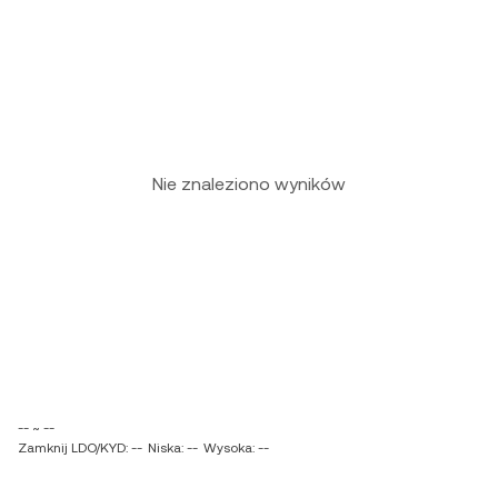
Nie znaleziono wyników
-- ~ --
Zamknij LDO/KYD: --
Niska: --
Wysoka: --