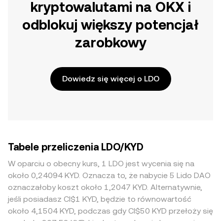
kryptowalutami na OKX i
odblokuj większy potencjał
zarobkowy
Dowiedz się więcej o LDO
Tabele przeliczenia LDO/KYD
W oparciu o obecny kurs, 1 LDO jest wycenia się na
około 0,24094 KYD. Oznacza to, że nabycie 5 Lido DAO
oznaczałoby koszt około 1,2047 KYD. Alternatywnie,
jeśli posiadasz CI$1 KYD, będzie to równowartość
około 4,1504 KYD, podczas gdy CI$50 KYD przełoży się