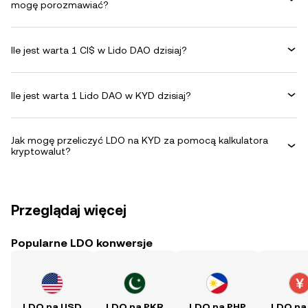
mogę porozmawiać?
Ile jest warta 1 CI$ w Lido DAO dzisiaj?
Ile jest warta 1 Lido DAO w KYD dzisiaj?
Jak mogę przeliczyć LDO na KYD za pomocą kalkulatora
kryptowalut?
Przeglądaj więcej
Popularne LDO konwersje
LDO na USD
LDO na PKR
LDO na PHP
LDO na