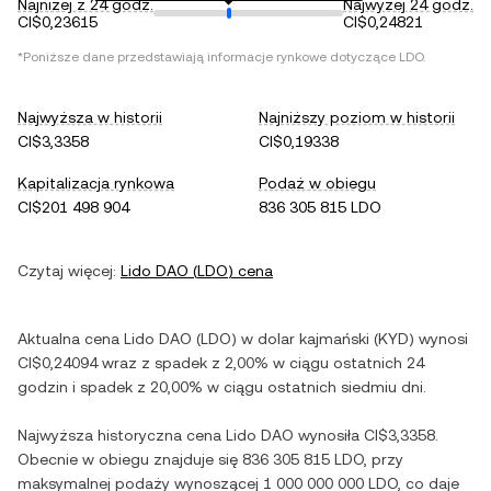
Najniżej z 24 godz.
Najwyżej 24 godz.
CI$0,23615
CI$0,24821
*Poniższe dane przedstawiają informacje rynkowe dotyczące
LDO
.
Najwyższa w historii
Najniższy poziom w historii
CI$3,3358
CI$0,19338
Kapitalizacja rynkowa
Podaż w obiegu
CI$201 498 904
836 305 815 LDO
Czytaj więcej:
Lido DAO
(
LDO
) cena
Aktualna cena
Lido DAO
(
LDO
) w
dolar kajmański
(
KYD
) wynosi
CI$0,24094
wraz z
spadek
z
2,00%
w ciągu ostatnich 24
godzin i
spadek
z
20,00%
w ciągu ostatnich siedmiu dni.
Najwyższa historyczna cena
Lido DAO
wynosiła
CI$3,3358
.
Obecnie w obiegu znajduje się
836 305 815 LDO
, przy
maksymalnej podaży wynoszącej
1 000 000 000 LDO
, co daje