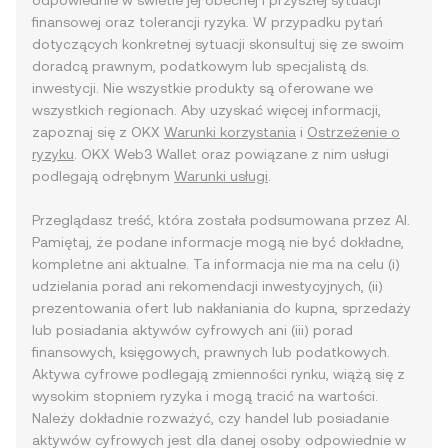
odpowiednie w świetle jej obecnej i przyszłej sytuacji
finansowej oraz tolerancji ryzyka. W przypadku pytań
dotyczących konkretnej sytuacji skonsultuj się ze swoim
doradcą prawnym, podatkowym lub specjalistą ds.
inwestycji. Nie wszystkie produkty są oferowane we
wszystkich regionach. Aby uzyskać więcej informacji,
zapoznaj się z OKX
Warunki korzystania
i
Ostrzeżenie o
ryzyku
. OKX Web3 Wallet oraz powiązane z nim usługi
podlegają odrębnym
Warunki usługi
.
Przeglądasz treść, która została podsumowana przez AI.
Pamiętaj, że podane informacje mogą nie być dokładne,
kompletne ani aktualne. Ta informacja nie ma na celu (i)
udzielania porad ani rekomendacji inwestycyjnych, (ii)
prezentowania ofert lub nakłaniania do kupna, sprzedaży
lub posiadania aktywów cyfrowych ani (iii) porad
finansowych, księgowych, prawnych lub podatkowych.
Aktywa cyfrowe podlegają zmienności rynku, wiążą się z
wysokim stopniem ryzyka i mogą tracić na wartości.
Należy dokładnie rozważyć, czy handel lub posiadanie
aktywów cyfrowych jest dla danej osoby odpowiednie w