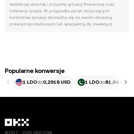
świetle jej obecnej i przyszłej sytuacji finansowej oraz
tolerancji ryzyka. W przypadku pytań dotyczących
konkretnej sytuacji skonsultuj się ze swoim doradcą
prawnym/podatkowym lub specjalistą ds. inwestycji.
Popularne konwersje
1 LDO
do
0,2918 USD
1 LDO
do
81,04 PKR
©2017 - 2026 OKX.COM