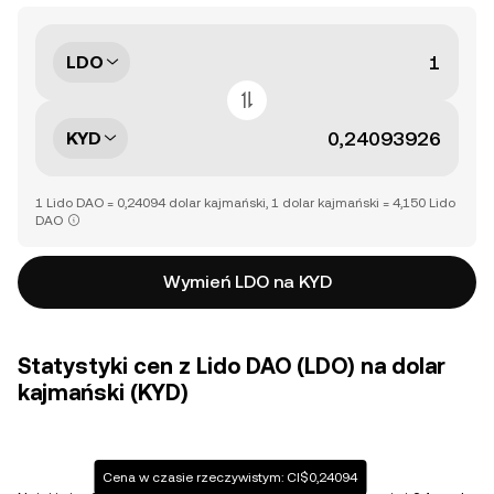
LDO
KYD
1 Lido DAO = 0,24094 dolar kajmański, 1 dolar kajmański = 4,150 Lido
DAO
Wymień LDO na KYD
Statystyki cen z Lido DAO (LDO) na dolar
kajmański (KYD)
Cena w czasie rzeczywistym: CI$0,24094