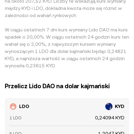
na około 207,52 KYD. Liczby te wskazują kurs wymiany
między KYD i LDO, dokładna kwota może się różnić w
zależności od wahań rynkowych.
W ciągu ostatnich 7 dni kurs wymiany Lido DAO ma kurs
spadek o 20,00%. W ciągu ostatnich 24 godzin kurs ten
wahał się o 2,00%, z najwyższym kursem wymiany
wynoszącym 1 LDO dla dolar kajmański będąc 0,24821
KYD, a najniższa wartość w ciągu ostatnich 24 godzin
wynosiła 0,23615 KYD.
Przelicz Lido DAO na dolar kajmański
LDO
KYD
0,24094 KYD
1 LDO
1,2047 KYD
5 LDO