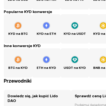
Popularne KYD konwersje
KYD na BTC
KYD na ETH
KYD na USDT
KYD na
Inne konwersje KYD
BTC na KYD
ETH na KYD
USDT na KYD
BNB na
Przewodniki
Dowiedz się, jak kupić Lido
Sprawdź cenę L
DAO
Podejmuj świadome 