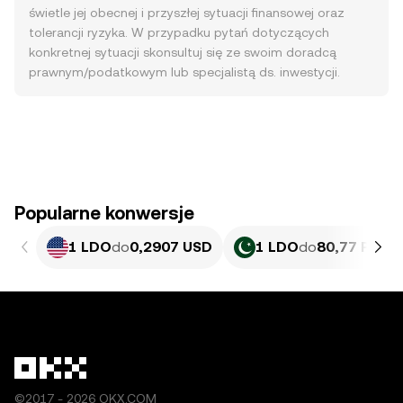
świetle jej obecnej i przyszłej sytuacji finansowej oraz
tolerancji ryzyka. W przypadku pytań dotyczących
konkretnej sytuacji skonsultuj się ze swoim doradcą
prawnym/podatkowym lub specjalistą ds. inwestycji.
Popularne konwersje
1 LDO
do
0,2907 USD
1 LDO
do
80,77 PKR
©2017 - 2026 OKX.COM