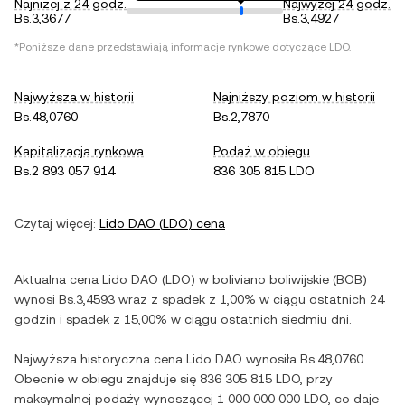
Najniżej z 24 godz.
Najwyżej 24 godz.
Bs.3,3677
Bs.3,4927
*Poniższe dane przedstawiają informacje rynkowe dotyczące
LDO
.
Najwyższa w historii
Najniższy poziom w historii
Bs.48,0760
Bs.2,7870
Kapitalizacja rynkowa
Podaż w obiegu
Bs.2 893 057 914
836 305 815 LDO
Czytaj więcej:
Lido DAO
(
LDO
) cena
Aktualna cena
Lido DAO
(
LDO
) w
boliviano boliwijskie
(
BOB
)
wynosi
Bs.3,4593
wraz z
spadek
z
1,00%
w ciągu ostatnich 24
godzin i
spadek
z
15,00%
w ciągu ostatnich siedmiu dni.
Najwyższa historyczna cena
Lido DAO
wynosiła
Bs.48,0760
.
Obecnie w obiegu znajduje się
836 305 815 LDO
, przy
maksymalnej podaży wynoszącej
1 000 000 000 LDO
, co daje