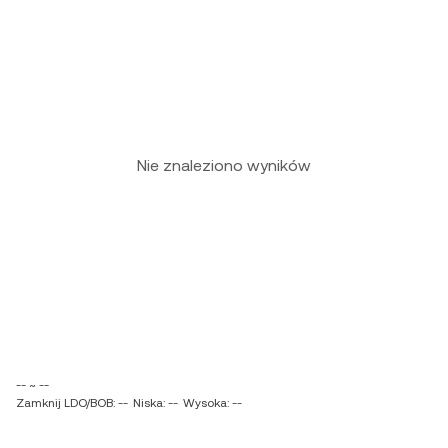
Nie znaleziono wyników
-- ~ --
Zamknij LDO/BOB: --
Niska: --
Wysoka: --