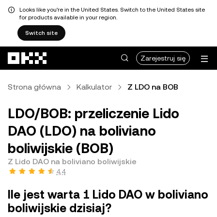
Looks like you're in the United States. Switch to the United States site
for products available in your region.
Switch site
Przejdź do głównej treści
Zarejestruj się
Strona główna
Kalkulator
Z LDO na BOB
LDO/BOB: przeliczenie Lido
DAO (LDO) na boliviano
boliwijskie (BOB)
Z Lido DAO na boliviano boliwijskie
4,4
Ile jest warta 1 Lido DAO w boliviano
boliwijskie dzisiaj?