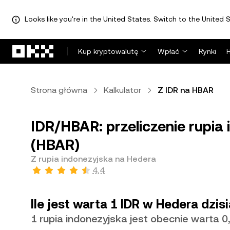
Looks like you're in the United States. Switch to the United S
Przejdź do głównej treści
Kup kryptowalutę
Wpłać
Rynki
Strona główna
Kalkulator
Z IDR na HBAR
IDR/HBAR: przeliczenie rupia
(HBAR)
Z rupia indonezyjska na Hedera
4,4
Ile jest warta 1 IDR w Hedera dzisi
1 rupia indonezyjska jest obecnie warta