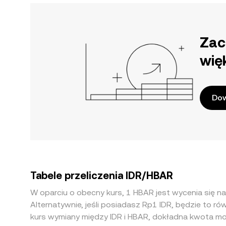
Zac
wię
Dow
Tabele przeliczenia IDR/HBAR
W oparciu o obecny kurs, 1 HBAR jest wycenia się 
Alternatywnie, jeśli posiadasz Rp1 IDR, będzie to 
kurs wymiany między IDR i HBAR, dokładna kwota mo