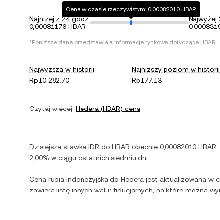
Cena w czasie rzeczywistym: 0,00082010 HBAR
Najniżej z 24 godz.
Najwyżej 
0,00081176 HBAR
0,000831
*Poniższe dane przedstawiają informacje rynkowe dotyczące
HBAR
.
Najwyższa w historii
Najniższy poziom w historii
Rp10 282,70
Rp177,13
Czytaj więcej:
Hedera
(
HBAR
) cena
Dzisiejsza stawka
IDR
do
HBAR
obecnie
0,00082010
HBAR
.
2,00%
w ciągu ostatnich siedmiu dni.
Cena
rupia indonezyjska
do
Hedera
jest aktualizowana w c
zawiera listę innych walut fiducjarnych, na które można w