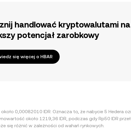
znij handlować kryptowalutami na
kszy potencjał zarobkowy
iedz się więcej o HBAR
na około 0,00082010 IDR. Oznacza to, że nabycie 5 Hedera o
równowartość około 1219,36 IDR, podczas gdy Rp50 IDR przeł
że się różnić w zależności od wahań rynkowych.