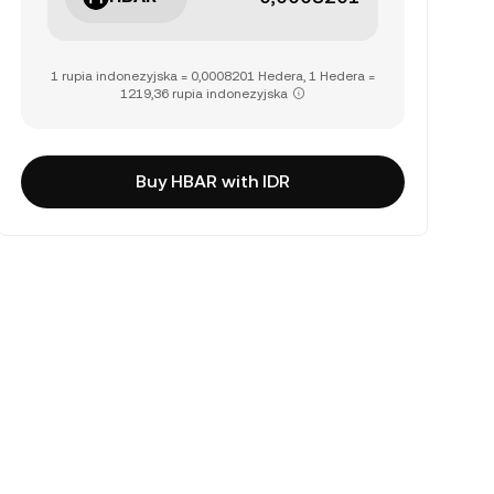
1 rupia indonezyjska = 0,0008201 Hedera, 1 Hedera =
1219,36 rupia indonezyjska
Buy HBAR with IDR