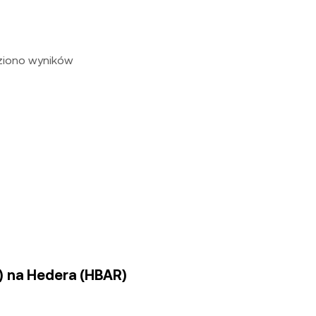
eziono wyników
R) na Hedera (HBAR)