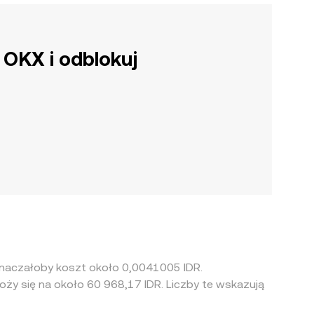
 OKX i odblokuj
znaczałoby koszt około 0,0041005 IDR.
oży się na około 60 968,17 IDR. Liczby te wskazują