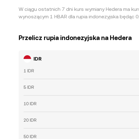
W ciągu ostatnich 7 dni kurs wymiany Hedera ma ku
wynoszącym 1 HBAR dla rupia indonezyjska będąc 0
Przelicz rupia indonezyjska na Hedera
IDR
1 IDR
5 IDR
10 IDR
20 IDR
50 IDR