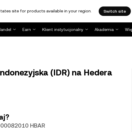
tates site for products available in your region.
Switch site
Handel
Earn
Klient instytucjonalny
Akademia
Wię
 indonezyjska (IDR) na Hedera
aj?
 0,00082010 HBAR