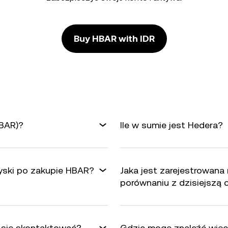
Buy HBAR with IDR
HBAR)?
Ile w sumie jest Hedera?
yski po zakupie HBAR?
Jaka jest zarejestrowana
porównaniu z dzisiejszą
 się skontaktować?
Gdzie mogę znaleźć więce