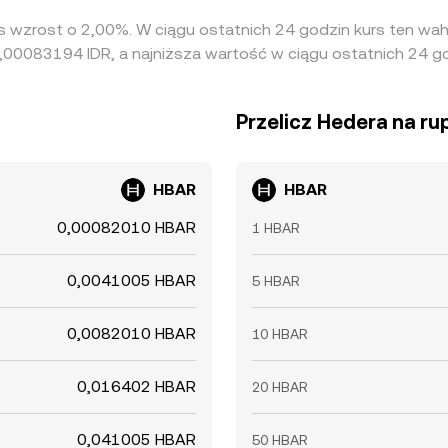
rs wzrost o 2,00%. W ciągu ostatnich 24 godzin kurs ten wa
,00083194 IDR, a najniższa wartość w ciągu ostatnich 24 g
Przelicz Hedera na ru
HBAR
HBAR
0,00082010 HBAR
1 HBAR
0,0041005 HBAR
5 HBAR
0,0082010 HBAR
10 HBAR
0,016402 HBAR
20 HBAR
0,041005 HBAR
50 HBAR