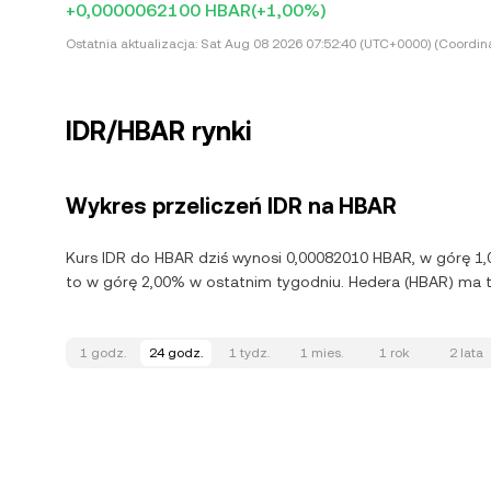
+0,0000062100 HBAR
(+1,00%)
Ostatnia aktualizacja:
Sat Aug 08 2026 07:52:40 (UTC+0000) (Coordina
IDR/HBAR rynki
Wykres przeliczeń IDR na HBAR
Kurs IDR do HBAR dziś wynosi 0,00082010 HBAR, w górę 1
to w górę 2,00% w ostatnim tygodniu. Hedera (HBAR) ma t
1 godz.
24 godz.
1 tydz.
1 mies.
1 rok
2 lata