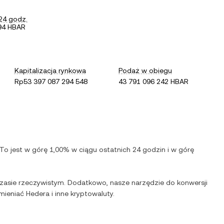
24 godz.
94 HBAR
Kapitalizacja rynkowa
Podaż w obiegu
Rp53 397 087 294 548
43 791 096 242 HBAR
 To jest
w górę
1,00%
w ciągu ostatnich 24 godzin i
w górę
zasie rzeczywistym. Dodatkowo, nasze narzędzie do konwersji
ymieniać
Hedera
i inne kryptowaluty.