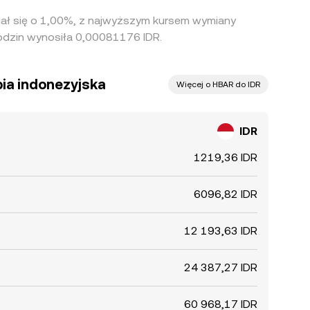
hał się o 1,00%, z najwyższym kursem wymiany
odzin wynosiła 0,00081176 IDR.
pia indonezyjska
Więcej o HBAR do IDR
IDR
1219,36 IDR
6096,82 IDR
12 193,63 IDR
24 387,27 IDR
60 968,17 IDR