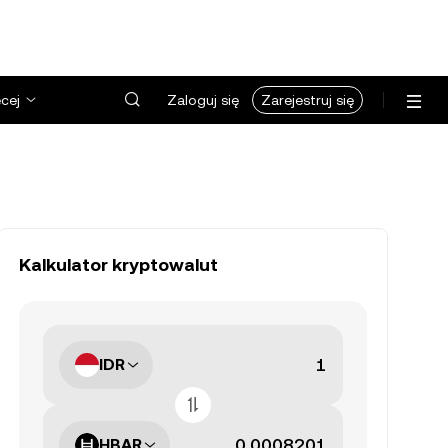
cej
Zaloguj się
Zarejestruj się
Kalkulator kryptowalut
IDR
HBAR