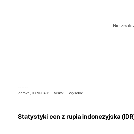
Nie znal
-- ~ --
Zamknij IDR/HBAR: --
Niska: --
Wysoka: --
Statystyki cen z rupia indonezyjska (ID