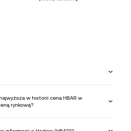
 najwyższa w historii cena HBAR w
 ceną rynkową?
j informacji o Hedera (HBAR)?