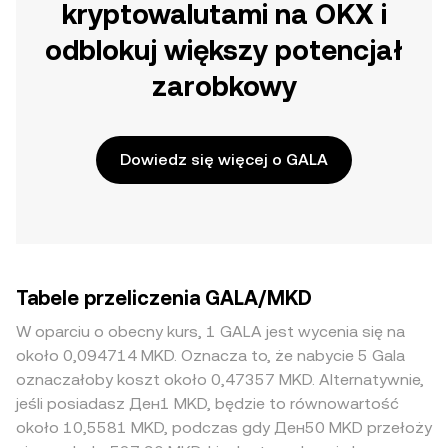
kryptowalutami na OKX i
odblokuj większy potencjał
zarobkowy
Dowiedz się więcej o GALA
Tabele przeliczenia GALA/MKD
W oparciu o obecny kurs, 1 GALA jest wycenia się na
około 0,094714 MKD. Oznacza to, że nabycie 5 Gala
oznaczałoby koszt około 0,47357 MKD. Alternatywnie,
jeśli posiadasz Ден1 MKD, będzie to równowartość
około 10,5581 MKD, podczas gdy Ден50 MKD przełoży