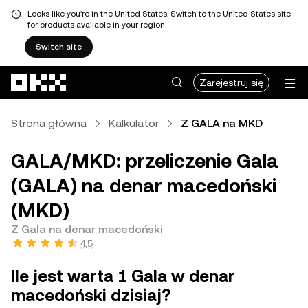
Looks like you're in the United States. Switch to the United States site
for products available in your region.
Switch site
Przejdź do głównej treści
Zarejestruj się
Strona główna
Kalkulator
Z GALA na MKD
GALA/MKD: przeliczenie Gala
(GALA) na denar macedoński
(MKD)
Z Gala na denar macedoński
4,5
Ile jest warta 1 Gala w denar
macedoński dzisiaj?