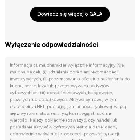
Dowiedz się więcej o GALA
Wyłączenie odpowiedzialności
Informacja ta ma charakter wyłącznie informacyjny. Nie
ma ona na celu (i) udzielania porad ani rekomendacji
inwestycyjnych, (ii) prezentowania ofert lub nakłaniania do
kupna, sprzedaży lub przechowywania aktywów
cyfrowych ani (iii) porad finansowych, księgowych,
prawnych lub podatkowych. Aktywa cyfrowe, w tym
stablecoiny i NFT, podlegają zmienności rynkowej, wiążą
się z wysokim stopniem ryzyka i mogą stracić na
wartości. Należy dokładnie rozważyć, czy handel lub
posiadanie aktywów cyfrowych jest dla danej osoby
odpowiednie w świetle jej obecnej i przyszłej sytuacji