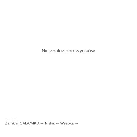
Nie znaleziono wyników
-- ~ --
Zamknij GALA/MKD: --
Niska: --
Wysoka: --