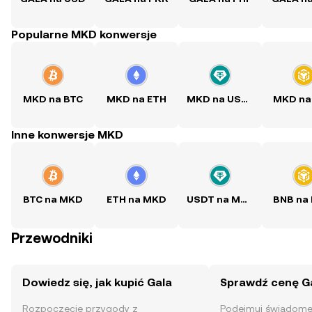
Popularne MKD konwersje
MKD na BTC
MKD na ETH
MKD na USDT
MKD na
Inne konwersje MKD
BTC na MKD
ETH na MKD
USDT na MKD
BNB na
Przewodniki
Dowiedz się, jak kupić Gala
Sprawdź cenę G
Rozpoczęcie przygody z
Podejmuj świadome 