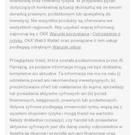
finansowej oraz tolerancji ryzyka. W przypadku pytań
dotyczących konkretnej sytuacji skonsultuj się ze swoim
doradcą prawnym, podatkowym lub specjalistą ds.
inwestycji. Nie wszystkie produkty są oferowane we
wszystkich regionach. Aby uzyskać więcej informacji,
zapoznaj się z OKX
Warunki korzystania
i
Ostrzeżenie o
ryzyku
. OKX Web3 Wallet oraz powiązane z nim usługi
podlegają odrębnym
Warunki usługi
.
Przeglądasz treść, która została podsumowana przez AI.
Pamiętaj, że podane informacje mogą nie być dokładne,
kompletne ani aktualne. Ta informacja nie ma na celu (i)
udzielania porad ani rekomendacji inwestycyjnych, (ii)
prezentowania ofert lub nakłaniania do kupna, sprzedaży
lub posiadania aktywów cyfrowych ani (iii) porad
finansowych, księgowych, prawnych lub podatkowych.
Aktywa cyfrowe podlegają zmienności rynku, wiążą się z
wysokim stopniem ryzyka i mogą tracić na wartości.
Należy dokładnie rozważyć, czy handel lub posiadanie
aktywów cyfrowych jest dla danej osoby odpowiednie w
świetle jej obecnej i przyszłej sytuacji finansowej oraz