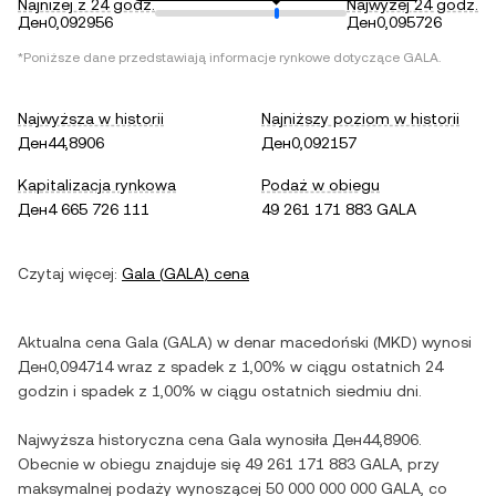
Najniżej z 24 godz.
Najwyżej 24 godz.
Ден0,092956
Ден0,095726
*Poniższe dane przedstawiają informacje rynkowe dotyczące
GALA
.
Najwyższa w historii
Najniższy poziom w historii
Ден44,8906
Ден0,092157
Kapitalizacja rynkowa
Podaż w obiegu
Ден4 665 726 111
49 261 171 883 GALA
Czytaj więcej:
Gala
(
GALA
) cena
Aktualna cena
Gala
(
GALA
) w
denar macedoński
(
MKD
) wynosi
Ден0,094714
wraz z
spadek
z
1,00%
w ciągu ostatnich 24
godzin i
spadek
z
1,00%
w ciągu ostatnich siedmiu dni.
Najwyższa historyczna cena
Gala
wynosiła
Ден44,8906
.
Obecnie w obiegu znajduje się
49 261 171 883 GALA
, przy
maksymalnej podaży wynoszącej
50 000 000 000 GALA
, co