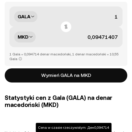
GALA
MKD
1 Gala = 0,094714 denar macedoński, 1 denar macedoński = 10,55
Gala
Wymień GALA na MKD
Statystyki cen z Gala (GALA) na denar
macedoński (MKD)
Cena w czasie rzeczywistym: Ден0,094714