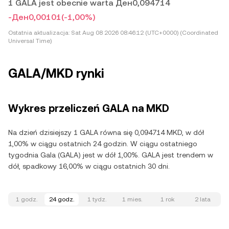
1 GALA jest obecnie warta Ден0,094714
-Ден0,00101
(-1,00%)
Ostatnia aktualizacja:
Sat Aug 08 2026 08:46:12 (UTC+0000) (Coordinated
Universal Time)
GALA/MKD rynki
Wykres przeliczeń GALA na MKD
Na dzień dzisiejszy 1 GALA równa się 0,094714 MKD, w dół
1,00% w ciągu ostatnich 24 godzin. W ciągu ostatniego
tygodnia Gala (GALA) jest w dół 1,00%. GALA jest trendem w
dół, spadkowy 16,00% w ciągu ostatnich 30 dni.
1 godz.
24 godz.
1 tydz.
1 mies.
1 rok
2 lata