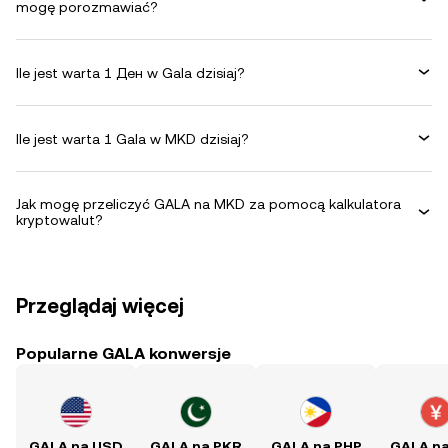
mogę porozmawiać?
Ile jest warta 1 Ден w Gala dzisiaj?
Ile jest warta 1 Gala w MKD dzisiaj?
Jak mogę przeliczyć GALA na MKD za pomocą kalkulatora
kryptowalut?
Przeglądaj więcej
Popularne GALA konwersje
GALA na USD
GALA na PKR
GALA na PHP
GALA n