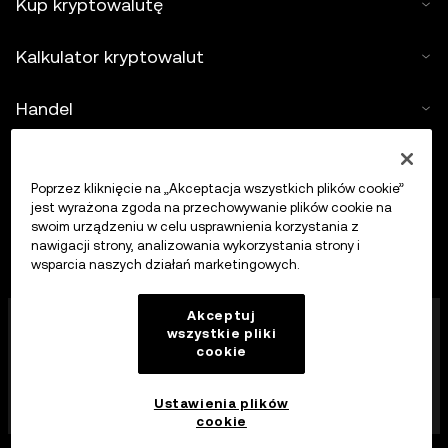
Kup kryptowalutę
Kalkulator kryptowalut
Handel
Poprzez kliknięcie na „Akceptacja wszystkich plików cookie”
jest wyrażona zgoda na przechowywanie plików cookie na
swoim urządzeniu w celu usprawnienia korzystania z
nawigacji strony, analizowania wykorzystania strony i
wsparcia naszych działań marketingowych.
Firma OKX Europe Limited działająca pod nazwą
Akceptuj
wszystkie pliki
handlową OKX jest obecnie platformą handlu
cookie
kryptowalutami autoryzowaną jako dostawca usług
kryptowalutowych przez MFSA zgodnie z art. 28
ustawy o rynkach aktywów kryptograficznych (rozdział
Ustawienia plików
647 prawa Malty).
cookie