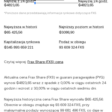
Najniżej z 24 godz.
Najwyżej 24 godz.
₲4823,65
₲4823,65
*Poniższe dane przedstawiają informacje rynkowe dotyczące
FXS
.
Najwyższa w historii
Najniższy poziom w historii
₲65 425,56
₲3086,90
Kapitalizacja rynkowa
Podaż w obiegu
₲345 893 659 221
93 609 324 FXS
Czytaj więcej:
Frax Share
(
FXS
) cena
Aktualna cena
Frax Share
(
FXS
) w
guarani paragwajskie
(
PYG
)
wynosi
₲4823,65
wraz z
spadek
z
0,00%
w ciągu ostatnich 24
godzin i
wzrost
z
30,00%
w ciągu ostatnich siedmiu dni.
Najwyższa historyczna cena
Frax Share
wynosiła
₲65 425,56
.
Obecnie w obiegu znajduje się
93 609 324 FXS
, przy
maksymalnej podaży wynoszącej
99 681 496 FXS
, co daje w