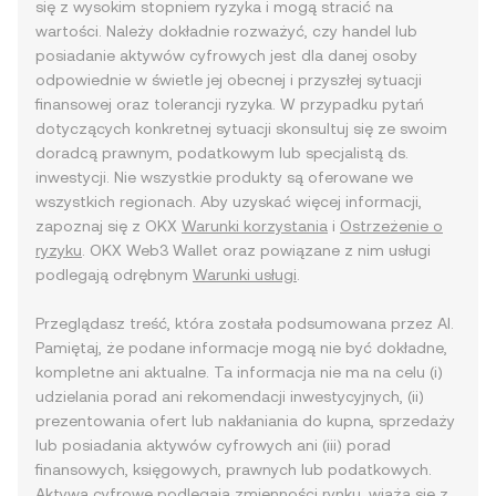
się z wysokim stopniem ryzyka i mogą stracić na
wartości. Należy dokładnie rozważyć, czy handel lub
posiadanie aktywów cyfrowych jest dla danej osoby
odpowiednie w świetle jej obecnej i przyszłej sytuacji
finansowej oraz tolerancji ryzyka. W przypadku pytań
dotyczących konkretnej sytuacji skonsultuj się ze swoim
doradcą prawnym, podatkowym lub specjalistą ds.
inwestycji. Nie wszystkie produkty są oferowane we
wszystkich regionach. Aby uzyskać więcej informacji,
zapoznaj się z OKX
Warunki korzystania
i
Ostrzeżenie o
ryzyku
. OKX Web3 Wallet oraz powiązane z nim usługi
podlegają odrębnym
Warunki usługi
.
Przeglądasz treść, która została podsumowana przez AI.
Pamiętaj, że podane informacje mogą nie być dokładne,
kompletne ani aktualne. Ta informacja nie ma na celu (i)
udzielania porad ani rekomendacji inwestycyjnych, (ii)
prezentowania ofert lub nakłaniania do kupna, sprzedaży
lub posiadania aktywów cyfrowych ani (iii) porad
finansowych, księgowych, prawnych lub podatkowych.
Aktywa cyfrowe podlegają zmienności rynku, wiążą się z