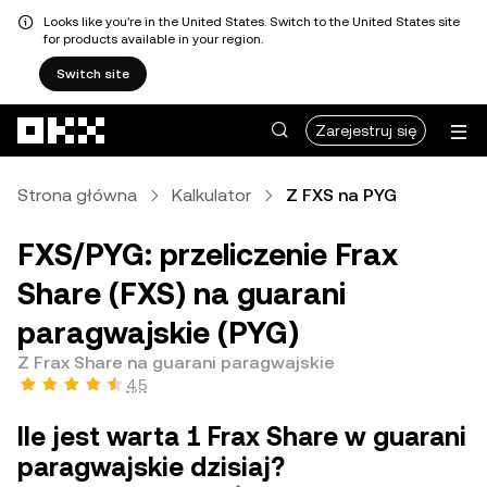
Looks like you're in the United States. Switch to the United States site
for products available in your region.
Switch site
Przejdź do głównej treści
Zarejestruj się
Strona główna
Kalkulator
Z FXS na PYG
FXS/PYG: przeliczenie Frax
Share (FXS) na guarani
paragwajskie (PYG)
Z Frax Share na guarani paragwajskie
4,5
Ile jest warta 1 Frax Share w guarani
paragwajskie dzisiaj?