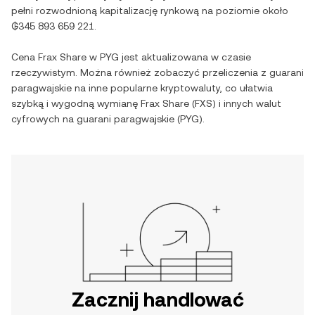
pełni rozwodnioną kapitalizację rynkową na poziomie około
₲345 893 659 221
.
Cena
Frax Share
w
PYG
jest aktualizowana w czasie
rzeczywistym. Można również zobaczyć przeliczenia z
guarani
paragwajskie
na inne popularne kryptowaluty, co ułatwia
szybką i wygodną wymianę
Frax Share
(
FXS
) i innych walut
cyfrowych na
guarani paragwajskie
(
PYG
).
Zacznij handlować