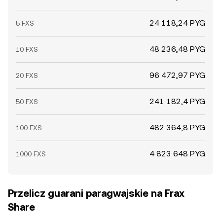
24 118,24 PYG
5 FXS
48 236,48 PYG
10 FXS
96 472,97 PYG
20 FXS
241 182,4 PYG
50 FXS
482 364,8 PYG
100 FXS
4 823 648 PYG
1000 FXS
Przelicz guarani paragwajskie na Frax
Share