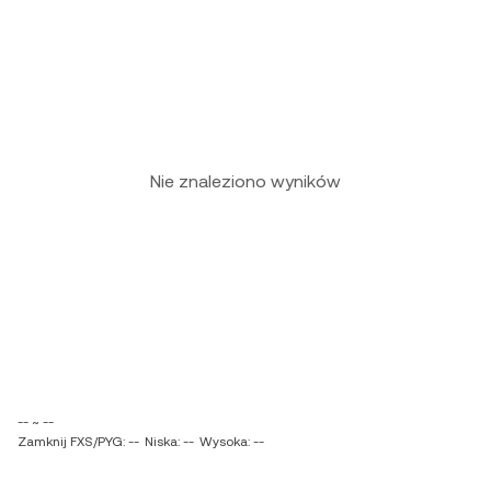
Nie znaleziono wyników
-- ~ --
Zamknij FXS/PYG: --
Niska: --
Wysoka: --