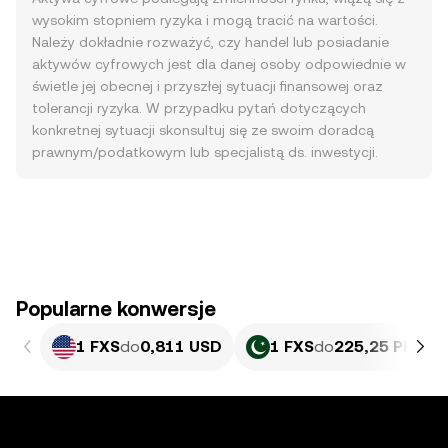
wysokim stopniem ryzyka i mogą tracić na wartości.
Należy dokładnie rozważyć, czy handel lub posiadanie
aktywów cyfrowych jest dla danej osoby odpowiednie w
świetle jej obecnej i przyszłej sytuacji finansowej oraz
tolerancji ryzyka. W przypadku pytań dotyczących
konkretnej sytuacji skonsultuj się ze swoim doradcą
prawnym/podatkowym lub specjalistą ds. inwestycji.
Popularne konwersje
1 FXS
do
0,811 USD
1 FXS
do
225,25 PKR