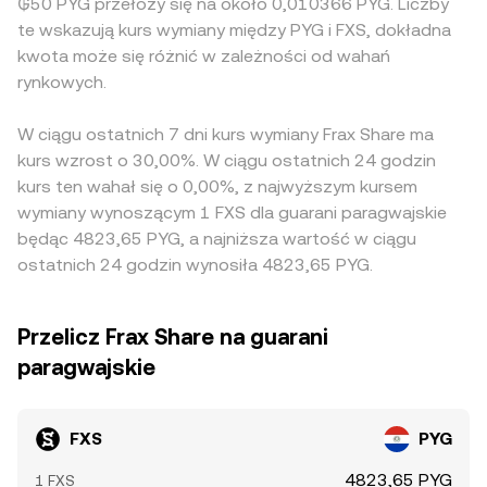
₲50 PYG przełoży się na około 0,010366 PYG. Liczby
te wskazują kurs wymiany między PYG i FXS, dokładna
kwota może się różnić w zależności od wahań
rynkowych.
W ciągu ostatnich 7 dni kurs wymiany Frax Share ma
kurs wzrost o 30,00%. W ciągu ostatnich 24 godzin
kurs ten wahał się o 0,00%, z najwyższym kursem
wymiany wynoszącym 1 FXS dla guarani paragwajskie
będąc 4823,65 PYG, a najniższa wartość w ciągu
ostatnich 24 godzin wynosiła 4823,65 PYG.
Przelicz Frax Share na guarani
paragwajskie
FXS
PYG
4823,65 PYG
1 FXS