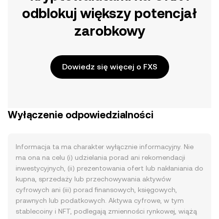
odblokuj większy potencjał
zarobkowy
Dowiedz się więcej o FXS
Wyłączenie odpowiedzialności
Informacja ta ma charakter wyłącznie informacyjny. Nie
ma ona na celu (i) udzielania porad ani rekomendacji
inwestycyjnych, (ii) prezentowania ofert lub nakłaniania do
kupna, sprzedaży lub przechowywania aktywów
cyfrowych ani (iii) porad finansowych, księgowych,
prawnych lub podatkowych. Aktywa cyfrowe, w tym
stablecoiny i NFT, podlegają zmienności rynkowej, wiążą