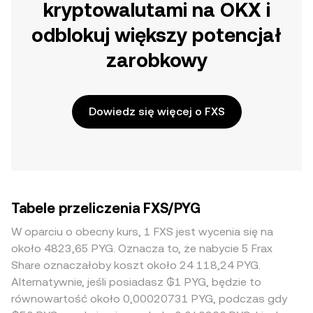
kryptowalutami na OKX i
odblokuj większy potencjał
zarobkowy
Dowiedz się więcej o FXS
Tabele przeliczenia FXS/PYG
W oparciu o obecny kurs, 1 FXS jest wycenia się na
około 4823,65 PYG. Oznacza to, że nabycie 5 Frax
Share oznaczałoby koszt około 24 118,24 PYG.
Alternatywnie, jeśli posiadasz ₲1 PYG, będzie to
równowartość około 0,00020731 PYG, podczas gdy