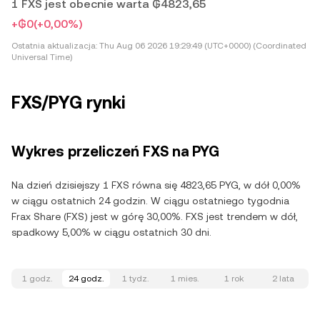
1 FXS jest obecnie warta ₲4823,65
+₲0
(+0,00%)
Ostatnia aktualizacja:
Thu Aug 06 2026 19:29:49 (UTC+0000) (Coordinated
Universal Time)
FXS/PYG rynki
Wykres przeliczeń FXS na PYG
Na dzień dzisiejszy 1 FXS równa się 4823,65 PYG, w dół 0,00%
w ciągu ostatnich 24 godzin. W ciągu ostatniego tygodnia
Frax Share (FXS) jest w górę 30,00%. FXS jest trendem w dół,
spadkowy 5,00% w ciągu ostatnich 30 dni.
1 godz.
24 godz.
1 tydz.
1 mies.
1 rok
2 lata