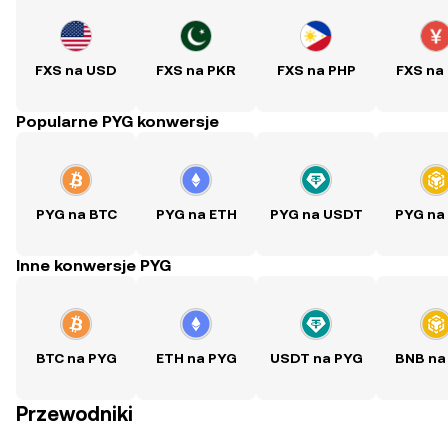
FXS na USD
FXS na PKR
FXS na PHP
FXS na
Popularne PYG konwersje
PYG na BTC
PYG na ETH
PYG na USDT
PYG na
Inne konwersje PYG
BTC na PYG
ETH na PYG
USDT na PYG
BNB na
Przewodniki