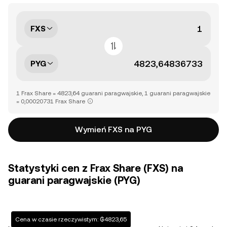
FXS
PYG
1 Frax Share = 4823,64 guarani paragwajskie, 1 guarani paragwajskie
= 0,00020731 Frax Share
Wymień FXS na PYG
Statystyki cen z Frax Share (FXS) na
guarani paragwajskie (PYG)
Cena w czasie rzeczywistym: ₲4823,65