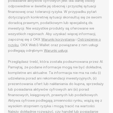
posiadanie aktywów cyfrowych jest dla danej osoby
odpowiednie w świetle jej obecnej i przyszłej sytuacji
finansowej oraz tolerancji ryzyka. W przypadku pytań
dotyczących konkretnej sytuacji skonsultuj się ze swoim
doradcą prawnym, podatkowym lub specjalistą ds.
inwestycji. Nie wszystkie produkty są oferowane we
wszystkich regionach. Aby uzyskać więcej informacji,
zapoznaj się z OKX
Warunki korzystania
i
Ostrzeżenie o
ryzyku
. OKX Web3 Wallet oraz powiązane z nim usługi
podlegają odrębnym
Warunki usługi
.
Przeglądasz treść, która została podsumowana przez AI.
Pamiętaj, że podane informacje mogą nie być dokładne,
kompletne ani aktualne. Ta informacja nie ma na celu (i)
udzielania porad ani rekomendacji inwestycyjnych, (ii)
prezentowania ofert lub nakłaniania do kupna, sprzedaży
lub posiadania aktywów cyfrowych ani (iii) porad
finansowych, księgowych, prawnych lub podatkowych.
Aktywa cyfrowe podlegają zmienności rynku, wiążą się z
wysokim stopniem ryzyka i mogą tracić na wartości.
Należy dokładnie rozważyć, czy handel lub posiadanie