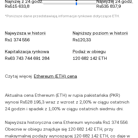
Najniżej z 24 godz.
Najwyżej 24 godz.
Rs515 633,8
Rs535 837,9
*Poniższe dane przedstawiają informacje rynkowe dotyczące
ETH
.
Najwyższa w historii
Najniższy poziom w historii
Rs1 374 556
Rs120,33
Kapitalizacja rynkowa
Podaż w obiegu
Rs63 743 744 691 284
120 682 142 ETH
Czytaj więcej:
Ethereum
(
ETH
) cena
Aktualna cena
Ethereum
(
ETH
) w
rupia pakistańska
(
PKR
)
wynosi
Rs528 195,3
wraz z
wzrost
z
2,00%
w ciągu ostatnich
24 godzin i
spadek
z
1,00%
w ciągu ostatnich siedmiu dni.
Najwyższa historyczna cena
Ethereum
wynosiła
Rs1 374 556
.
Obecnie w obiegu znajduje się
120 682 142 ETH
, przy
maksymalnej podaży wynoszącej
120 682 142 ETH
, co daje w