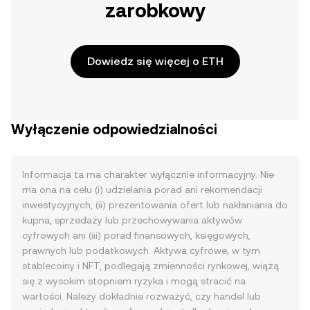
zarobkowy
Dowiedz się więcej o ETH
Wyłączenie odpowiedzialności
Informacja ta ma charakter wyłącznie informacyjny. Nie
ma ona na celu (i) udzielania porad ani rekomendacji
inwestycyjnych, (ii) prezentowania ofert lub nakłaniania do
kupna, sprzedaży lub przechowywania aktywów
cyfrowych ani (iii) porad finansowych, księgowych,
prawnych lub podatkowych. Aktywa cyfrowe, w tym
stablecoiny i NFT, podlegają zmienności rynkowej, wiążą
się z wysokim stopniem ryzyka i mogą stracić na
wartości. Należy dokładnie rozważyć, czy handel lub