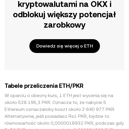
kryptowalutami na OKX i
odblokuj większy potencjał
zarobkowy
Dowiedz się więcej o ETH
Tabele przeliczenia ETH/PKR
W oparciu o obecny kurs, 1 ETH jest wycenia się na
około 528 195,3 PKR. Oznacza to, że nabycie 5
Ethereum oznaczałoby koszt około 2 640 977 PKR.
Alternatywnie, jeśli posiadasz Rs1 PKR, będzie to
równowartość około 0,0000018932 PKR, podczas gdy