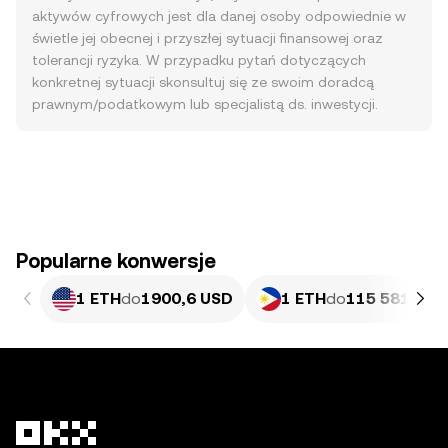
aktywów cyfrowych jest dla danej osoby odpowiednie w
świetle jej obecnej i przyszłej sytuacji finansowej oraz
tolerancji ryzyka. W przypadku pytań dotyczących
konkretnej sytuacji skonsultuj się ze swoim doradcą
prawnym/podatkowym lub specjalistą ds. inwestycji.
Popularne konwersje
1 ETH
do
1900,6 USD
1 ETH
do
115 581,2 P