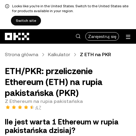
Looks like you're in the United States. Switch to the United States site
for products available in your region.
Switch site
Przejdź do głównej treści
Zarejestruj się
Strona główna
Kalkulator
Z ETH na PKR
ETH/PKR: przeliczenie
Ethereum (ETH) na rupia
pakistańska (PKR)
Z Ethereum na rupia pakistańska
4,7
Ile jest warta 1 Ethereum w rupia
pakistańska dzisiaj?