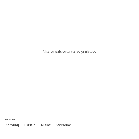
Nie znaleziono wyników
-- ~ --
Zamknij ETH/PKR: --
Niska: --
Wysoka: --