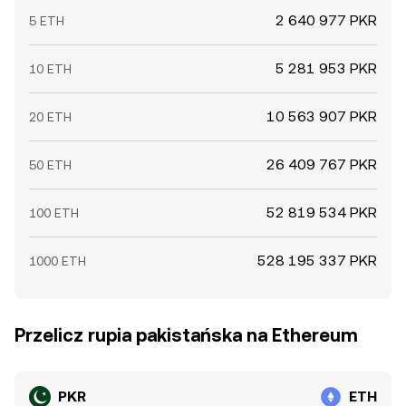
2 640 977 PKR
5 ETH
5 281 953 PKR
10 ETH
10 563 907 PKR
20 ETH
26 409 767 PKR
50 ETH
52 819 534 PKR
100 ETH
528 195 337 PKR
1000 ETH
Przelicz rupia pakistańska na Ethereum
PKR
ETH