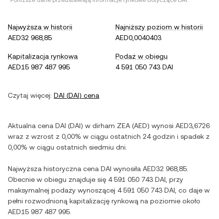
*Poniższe dane przedstawiają informacje rynkowe dotyczące
DAI
.
Najwyższa w historii
Najniższy poziom w historii
AED32 968,85
AED0,0040403
Kapitalizacja rynkowa
Podaż w obiegu
AED15 987 487 995
4 591 050 743 DAI
Czytaj więcej:
DAI
(
DAI
) cena
Aktualna cena
DAI
(
DAI
) w
dirham ZEA
(
AED
) wynosi
AED3,6726
wraz z
wzrost
z
0,00%
w ciągu ostatnich 24 godzin i
spadek
z
0,00%
w ciągu ostatnich siedmiu dni.
Najwyższa historyczna cena
DAI
wynosiła
AED32 968,85
.
Obecnie w obiegu znajduje się
4 591 050 743 DAI
, przy
maksymalnej podaży wynoszącej
4 591 050 743 DAI
, co daje w
pełni rozwodnioną kapitalizację rynkową na poziomie około
AED15 987 487 995
.