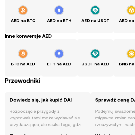
AED na BTC
AED na ETH
AED na USDT
AED na
Inne konwersje AED
BTC na AED
ETH na AED
USDT na AED
BNB na
Przewodniki
Dowiedz się, jak kupić DAI
Sprawdź cenę D
Rozpoczęcie przygody z
Podejmuj świadome 
kryptowalutami może wydawać się
migawce zmian ceny
przytłaczające, ale nauka tego, gdzie
rzeczywistym, nast
i jak je kupować, jest prostsza, niż
społeczności, wiadom