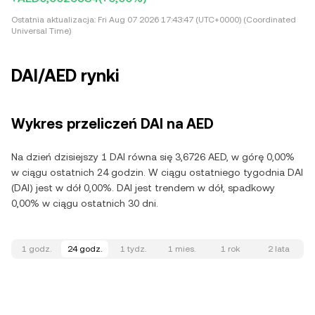
Ostatnia aktualizacja:
Fri Aug 07 2026 17:43:47 (UTC+0000) (Coordinated
Universal Time)
DAI/AED rynki
Wykres przeliczeń DAI na AED
Na dzień dzisiejszy 1 DAI równa się 3,6726 AED, w górę 0,00%
w ciągu ostatnich 24 godzin. W ciągu ostatniego tygodnia DAI
(DAI) jest w dół 0,00%. DAI jest trendem w dół, spadkowy
0,00% w ciągu ostatnich 30 dni.
1 godz.
24 godz.
1 tydz.
1 mies.
1 rok
2 lata