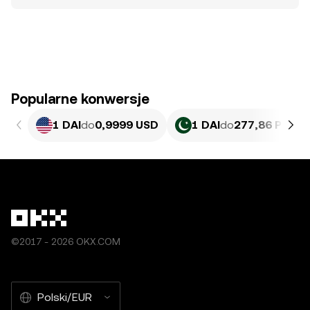
Popularne konwersje
1 DAI
do
0,9999 USD
1 DAI
do
277,86 PKR
©2017 - 2026 OKX.COM
Polski/EUR