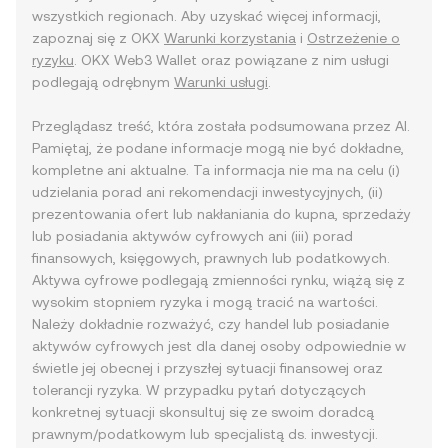
wszystkich regionach. Aby uzyskać więcej informacji,
zapoznaj się z OKX
Warunki korzystania
i
Ostrzeżenie o
ryzyku
. OKX Web3 Wallet oraz powiązane z nim usługi
podlegają odrębnym
Warunki usługi
.
Przeglądasz treść, która została podsumowana przez AI.
Pamiętaj, że podane informacje mogą nie być dokładne,
kompletne ani aktualne. Ta informacja nie ma na celu (i)
udzielania porad ani rekomendacji inwestycyjnych, (ii)
prezentowania ofert lub nakłaniania do kupna, sprzedaży
lub posiadania aktywów cyfrowych ani (iii) porad
finansowych, księgowych, prawnych lub podatkowych.
Aktywa cyfrowe podlegają zmienności rynku, wiążą się z
wysokim stopniem ryzyka i mogą tracić na wartości.
Należy dokładnie rozważyć, czy handel lub posiadanie
aktywów cyfrowych jest dla danej osoby odpowiednie w
świetle jej obecnej i przyszłej sytuacji finansowej oraz
tolerancji ryzyka. W przypadku pytań dotyczących
konkretnej sytuacji skonsultuj się ze swoim doradcą
prawnym/podatkowym lub specjalistą ds. inwestycji.