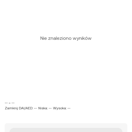
Nie znaleziono wyników
-- ~ --
Zamknij DAI/AED: --
Niska: --
Wysoka: --