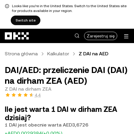
Looks like you're in the United States. Switch to the United States site
for products available in your region.
Switch site
Przejdź do głównej treści
Zarejestruj się
Strona główna
Kalkulator
Z DAI na AED
DAI/AED: przeliczenie DAI (DAI)
na dirham ZEA (AED)
Z DAI na dirham ZEA
4,4
Ile jest warta 1 DAI w dirham ZEA
dzisiaj?
1 DAI jest obecnie warta AED3,6726
+AED0,0029384
(+0,00%)