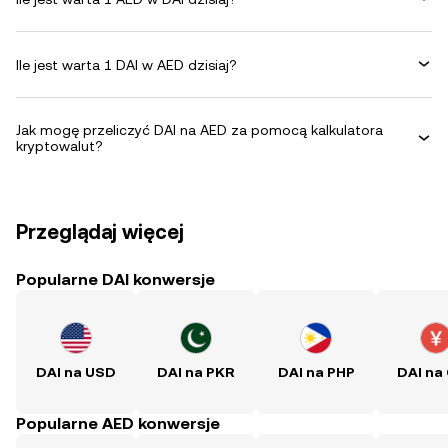
Ile jest warta 1 DAI w AED dzisiaj?
Jak mogę przeliczyć DAI na AED za pomocą kalkulatora
kryptowalut?
Przeglądaj więcej
Popularne DAI konwersje
DAI na USD
DAI na PKR
DAI na PHP
DAI na
Popularne AED konwersje