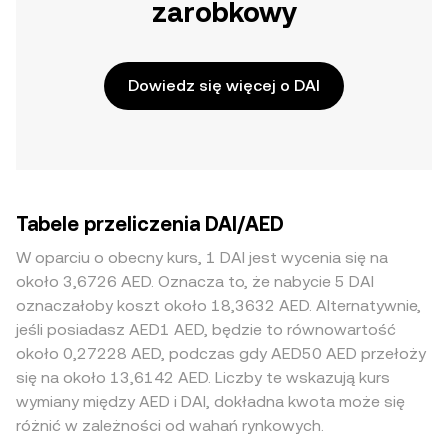
zarobkowy
Dowiedz się więcej o DAI
Tabele przeliczenia DAI/AED
W oparciu o obecny kurs, 1 DAI jest wycenia się na
około 3,6726 AED. Oznacza to, że nabycie 5 DAI
oznaczałoby koszt około 18,3632 AED. Alternatywnie,
jeśli posiadasz AED1 AED, będzie to równowartość
około 0,27228 AED, podczas gdy AED50 AED przełoży
się na około 13,6142 AED. Liczby te wskazują kurs
wymiany między AED i DAI, dokładna kwota może się
różnić w zależności od wahań rynkowych.