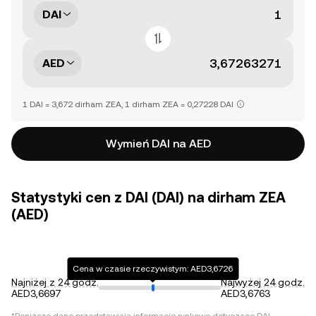
DAI
AED
1 DAI = 3,672 dirham ZEA, 1 dirham ZEA = 0,27228 DAI
Wymień DAI na AED
Statystyki cen z DAI (DAI) na dirham ZEA
(AED)
Cena w czasie rzeczywistym: AED3,6726
Najniżej z 24 godz.
Najwyżej 24 godz.
AED3,6697
AED3,6763