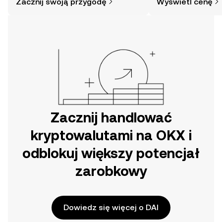
Zacznij swoją przygodę
Wyświetl cenę
mogłoby się wydawać. Rozpocznij
swoją przygodę w aplikacji mobilnej
OKX lub bezpośrednio na stronie.
Zacznij handlować
kryptowalutami na OKX i
odblokuj większy potencjał
zarobkowy
Dowiedz się więcej o DAI