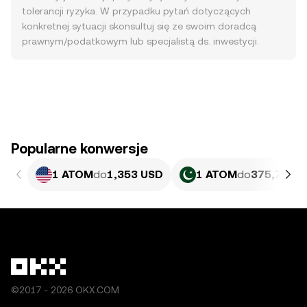
tolerancji ryzyka. W przypadku pytań dotyczących
konkretnej sytuacji skonsultuj się ze swoim doradcą
prawnym/podatkowym lub specjalistą ds. inwestycji.
Popularne konwersje
1 ATOM
do
1,353 USD
1 ATOM
do
375,79 PK
©2017 - 2026 OKX.COM