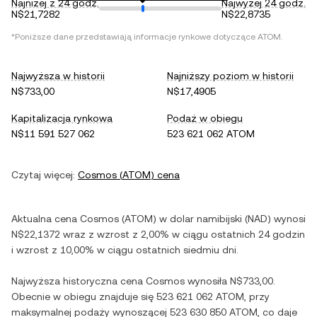
Najniżej z 24 godz.
Najwyżej 24 godz.
N$21,7282
N$22,8735
*Poniższe dane przedstawiają informacje rynkowe dotyczące
ATOM
.
Najwyższa w historii
Najniższy poziom w historii
N$733,00
N$17,4905
Kapitalizacja rynkowa
Podaż w obiegu
N$11 591 527 062
523 621 062 ATOM
Czytaj więcej:
Cosmos
(
ATOM
) cena
Aktualna cena
Cosmos
(
ATOM
) w
dolar namibijski
(
NAD
) wynosi
N$22,1372
wraz z
wzrost
z
2,00%
w ciągu ostatnich 24 godzin
i
wzrost
z
10,00%
w ciągu ostatnich siedmiu dni.
Najwyższa historyczna cena
Cosmos
wynosiła
N$733,00
.
Obecnie w obiegu znajduje się
523 621 062 ATOM
, przy
maksymalnej podaży wynoszącej
523 630 850 ATOM
, co daje