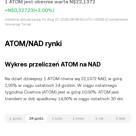
1 ATOM jest obecnie warta N$22,1372
+N$0,32723
(+2,00%)
Ostatnia aktualizacja:
Fri Aug 07 2026 06:06:43 (UTC+0000) (Coordinated
Universal Time)
ATOM/NAD rynki
Wykres przeliczeń ATOM na NAD
Na dzień dzisiejszy 1 ATOM równa się 22,1372 NAD, w górę
2,00% w ciągu ostatnich 24 godzin. W ciągu ostatniego
tygodnia Cosmos (ATOM) jest w górę 10,00%. ATOM jest
trendem w dół, spadkowy 14,00% w ciągu ostatnich 30 dni.
1 godz.
24 godz.
1 tydz.
1 mies.
1 rok
2 lata