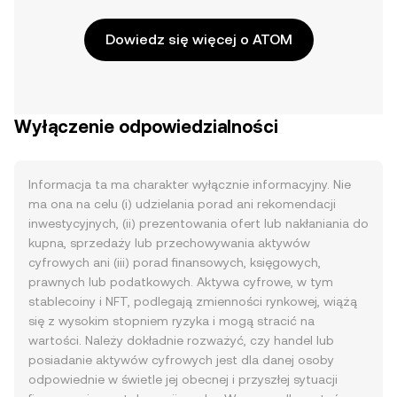
Dowiedz się więcej o ATOM
Wyłączenie odpowiedzialności
Informacja ta ma charakter wyłącznie informacyjny. Nie
ma ona na celu (i) udzielania porad ani rekomendacji
inwestycyjnych, (ii) prezentowania ofert lub nakłaniania do
kupna, sprzedaży lub przechowywania aktywów
cyfrowych ani (iii) porad finansowych, księgowych,
prawnych lub podatkowych. Aktywa cyfrowe, w tym
stablecoiny i NFT, podlegają zmienności rynkowej, wiążą
się z wysokim stopniem ryzyka i mogą stracić na
wartości. Należy dokładnie rozważyć, czy handel lub
posiadanie aktywów cyfrowych jest dla danej osoby
odpowiednie w świetle jej obecnej i przyszłej sytuacji