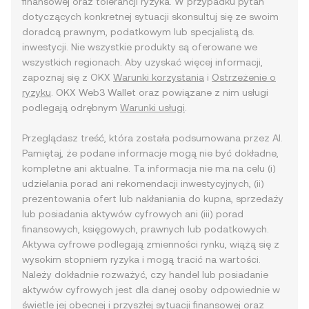
finansowej oraz tolerancji ryzyka. W przypadku pytań
dotyczących konkretnej sytuacji skonsultuj się ze swoim
doradcą prawnym, podatkowym lub specjalistą ds.
inwestycji. Nie wszystkie produkty są oferowane we
wszystkich regionach. Aby uzyskać więcej informacji,
zapoznaj się z OKX
Warunki korzystania
i
Ostrzeżenie o
ryzyku
. OKX Web3 Wallet oraz powiązane z nim usługi
podlegają odrębnym
Warunki usługi
.
Przeglądasz treść, która została podsumowana przez AI.
Pamiętaj, że podane informacje mogą nie być dokładne,
kompletne ani aktualne. Ta informacja nie ma na celu (i)
udzielania porad ani rekomendacji inwestycyjnych, (ii)
prezentowania ofert lub nakłaniania do kupna, sprzedaży
lub posiadania aktywów cyfrowych ani (iii) porad
finansowych, księgowych, prawnych lub podatkowych.
Aktywa cyfrowe podlegają zmienności rynku, wiążą się z
wysokim stopniem ryzyka i mogą tracić na wartości.
Należy dokładnie rozważyć, czy handel lub posiadanie
aktywów cyfrowych jest dla danej osoby odpowiednie w
świetle jej obecnej i przyszłej sytuacji finansowej oraz