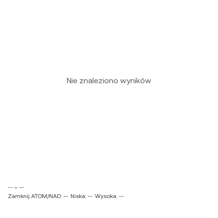
Nie znaleziono wyników
-- ~ --
Zamknij ATOM/NAD: --
Niska: --
Wysoka: --