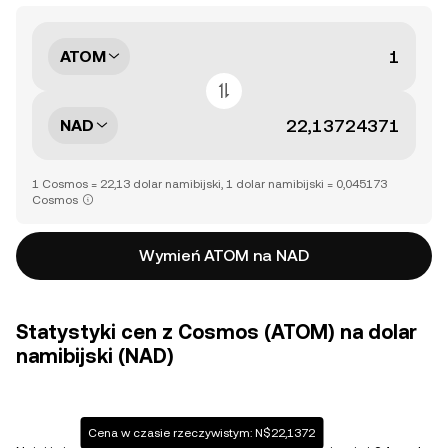
ATOM
NAD
1 Cosmos = 22,13 dolar namibijski, 1 dolar namibijski = 0,045173
Cosmos
Wymień ATOM na NAD
Statystyki cen z Cosmos (ATOM) na dolar
namibijski (NAD)
Cena w czasie rzeczywistym: N$22,1372