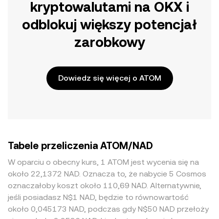
kryptowalutami na OKX i
odblokuj większy potencjał
zarobkowy
Dowiedz się więcej o ATOM
Tabele przeliczenia ATOM/NAD
W oparciu o obecny kurs, 1 ATOM jest wycenia się na
około 22,1372 NAD. Oznacza to, że nabycie 5 Cosmos
oznaczałoby koszt około 110,69 NAD. Alternatywnie,
jeśli posiadasz N$1 NAD, będzie to równowartość
około 0,045173 NAD, podczas gdy N$50 NAD przełoży