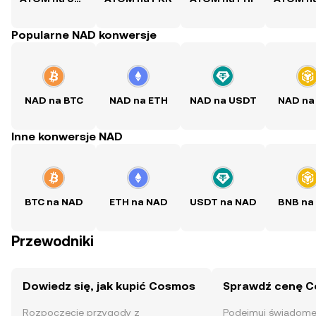
Popularne NAD konwersje
NAD na BTC
NAD na ETH
NAD na USDT
NAD na
Inne konwersje NAD
BTC na NAD
ETH na NAD
USDT na NAD
BNB na
Przewodniki
Dowiedz się, jak kupić Cosmos
Sprawdź cenę 
Rozpoczęcie przygody z
Podejmuj świadome 