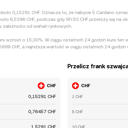
 około 0,15291 CHF. Oznacza to, że nabycie 5 Cardano ozna
około 6,5396 CHF, podczas gdy SFr.50 CHF przełoży się na o
w zależności od wahań rynkowych.
urs wzrost o 15,00%. W ciągu ostatnich 24 godzin kurs ten
899 CHF, a najniższa wartość w ciągu ostatnich 24 godzin
Przelicz frank szwajc
CHF
CHF
0,15291 CHF
1 CHF
0,76457 CHF
5 CHF
1,5291 CHF
10 CHF