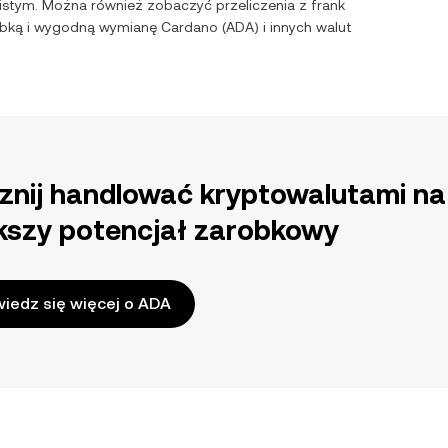
istym. Można również zobaczyć przeliczenia z
frank
zybką i wygodną wymianę
Cardano
(
ADA
) i innych walut
znij handlować kryptowalutami na
kszy potencjał zarobkowy
iedz się więcej o ADA