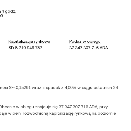
24 godz.
99
Kapitalizacja rynkowa
Podaż w obiegu
SFr.5 710 946 757
37 347 307 716 ADA
ynosi
SFr.0,15291
wraz z
spadek
z
4,00%
w ciągu ostatnich 24
 Obecnie w obiegu znajduje się
37 347 307 716 ADA
, przy
 daje w pełni rozwodnioną kapitalizację rynkową na poziomie