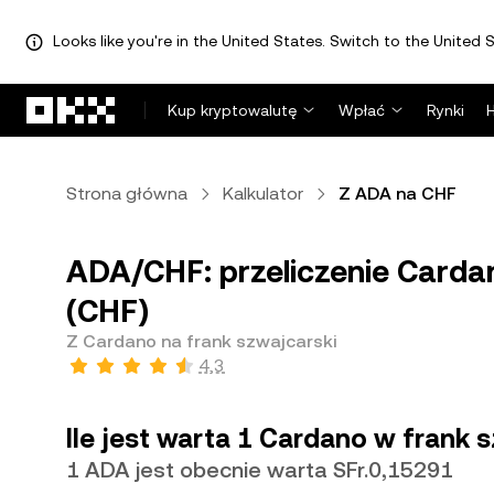
Looks like you're in the United States. Switch to the United S
Przejdź do głównej treści
Kup kryptowalutę
Wpłać
Rynki
Strona główna
Kalkulator
Z ADA na CHF
ADA/CHF: przeliczenie Carda
(CHF)
Z Cardano na frank szwajcarski
4,3
Ile jest warta 1 Cardano w frank s
1 ADA jest obecnie warta SFr.0,15291