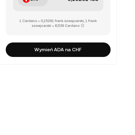
1 Cardano = 0,15291 frank szwajcarski, 1 frank
szwajcarski = 6,539 Cardano
Wymień ADA na CHF