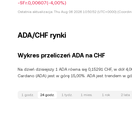
-SFr.0,00607
(-4,00%)
Ostatnia aktualizacja:
Thu Aug 06 2026 10:50:52 (UTC+0000) (Coordina
ADA/CHF rynki
Wykres przeliczeń ADA na CHF
Na dzień dzisiejszy 1 ADA równa się 0,15291 CHF, w dół 4
Cardano (ADA) jest w górę 15,00%. ADA jest trendem w gór
1 godz.
24 godz.
1 tydz.
1 mies.
1 rok
2 lata