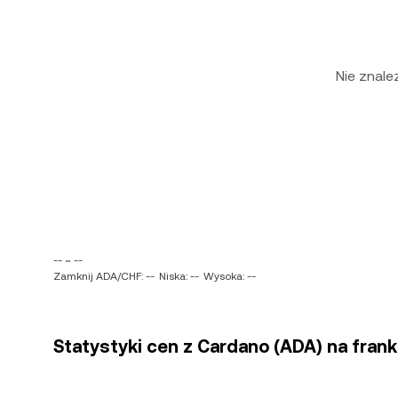
Nie znal
-- ~ --
Zamknij ADA/CHF: --
Niska: --
Wysoka: --
Statystyki cen z Cardano (ADA) na frank