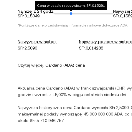
Cena w czasie rzeczywistym: SFr.0,15291
Najniżej z 24 godz.
Najwyżej 
SFr.0,15049
SFr.0,158
*Poniższe dane przedstawiają informacje rynkowe dotyczące
ADA
.
Najwyższa w historii
Najniższy poziom w historii
SFr.2,5090
SFr.0,014288
Czytaj więcej:
Cardano
(
ADA
) cena
Aktualna cena
Cardano
(
ADA
) w
frank szwajcarski
(
CHF
) w
godzin i
wzrost
z
15,00%
w ciągu ostatnich siedmiu dni.
Najwyższa historyczna cena
Cardano
wynosiła
SFr.2,5090
.
maksymalnej podaży wynoszącej
45 000 000 000 ADA
, co
około
SFr.5 710 946 757
.