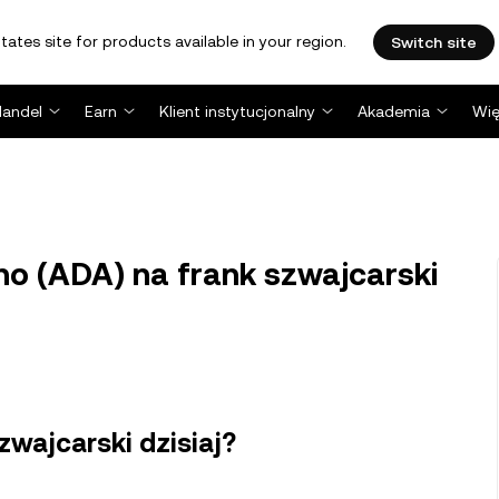
tates site for products available in your region.
Switch site
Handel
Earn
Klient instytucjonalny
Akademia
Wię
no (ADA) na frank szwajcarski
zwajcarski dzisiaj?