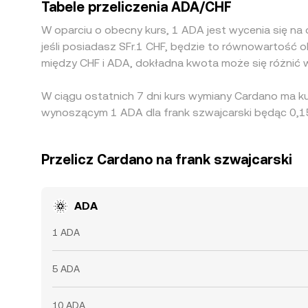
Tabele przeliczenia ADA/CHF
W oparciu o obecny kurs, 1 ADA jest wycenia się na
jeśli posiadasz SFr.1 CHF, będzie to równowartość 
między CHF i ADA, dokładna kwota może się różnić 
W ciągu ostatnich 7 dni kurs wymiany Cardano ma k
wynoszącym 1 ADA dla frank szwajcarski będąc 0,15
Przelicz Cardano na frank szwajcarski
ADA
1 ADA
5 ADA
10 ADA