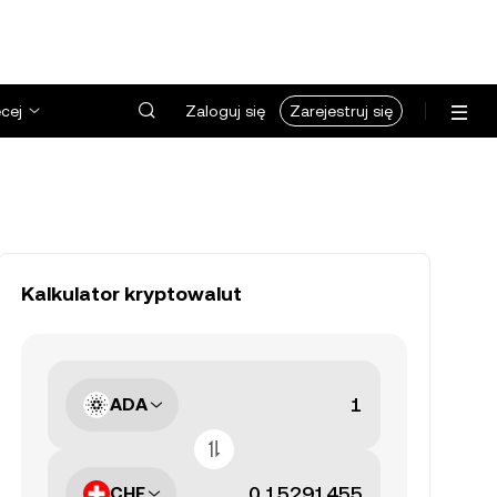
cej
Zaloguj się
Zarejestruj się
Kalkulator kryptowalut
ADA
CHF