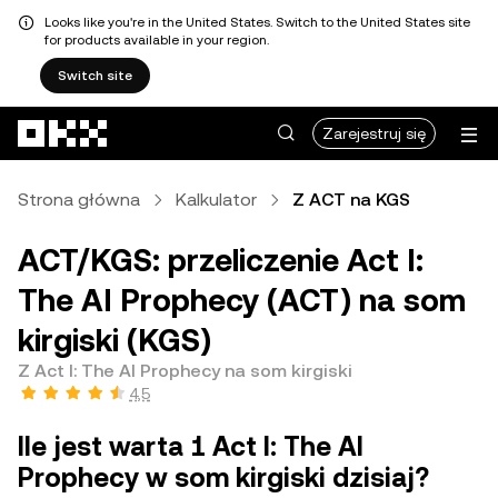
Looks like you're in the United States. Switch to the United States site
for products available in your region.
Switch site
Przejdź do głównej treści
Zarejestruj się
Strona główna
Kalkulator
Z ACT na KGS
ACT/KGS: przeliczenie Act I:
The AI Prophecy (ACT) na som
kirgiski (KGS)
Z Act I: The AI Prophecy na som kirgiski
4,5
Ile jest warta 1 Act I: The AI
Prophecy w som kirgiski dzisiaj?