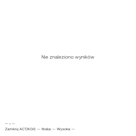
Nie znaleziono wyników
-- ~ --
Zamknij ACT/KGS: --
Niska: --
Wysoka: --