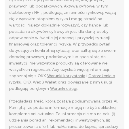
prawnych lub podatkowych. Aktywa cyfrowe, w tym
stablecoiny i NFT, podlegają zmienności rynkowej, wiążą
się z wysokim stopniem ryzyka i mogą stracić na
wartości. Należy dokładnie rozważyć, czy handel lub
posiadanie aktywów cyfrowych jest dla danej osoby
odpowiednie w świetle jej obecnej i przyszłej sytuacji
finansowej oraz tolerancji ryzyka. W przypadku pytań
dotyczących konkretnej sytuacji skonsultuj się ze swoim
doradcą prawnym, podatkowym lub specjalistą ds.
inwestycji. Nie wszystkie produkty są oferowane we
wszystkich regionach. Aby uzyskać więcej informacji,
zapoznaj się z OKX
Warunki korzystania
i
Ostrzeżenie o
ryzyku
. OKX Web3 Wallet oraz powiązane z nim usługi
podlegają odrębnym
Warunki usługi
.
Przeglądasz treść, która została podsumowana przez AI.
Pamiętaj, że podane informacje mogą nie być dokładne,
kompletne ani aktualne. Ta informacja nie ma na celu (i)
udzielania porad ani rekomendacji inwestycyjnych, (ii)
prezentowania ofert lub nakłaniania do kupna, sprzedaży