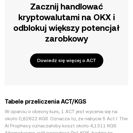
Zacznij handlować
kryptowalutami na OKX i
odblokuj większy potencjał
zarobkowy
Dowiedz się więcej o ACT
Tabele przeliczenia ACT/KGS
W oparciu o obecny kurs, 1 ACT jest wycenia się na
około 0,82622 KGS. Oznacza to, że nabycie 5 Act I: The
AI Prophecy oznaczałoby koszt około 4,1311 KGS.
Alternatywnie, jeśli posiadasz Лв1 KGS, będzie to