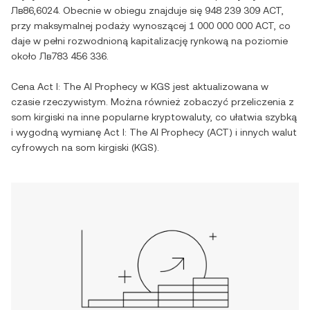
Лв86,6024
. Obecnie w obiegu znajduje się
948 239 309 ACT
,
przy maksymalnej podaży wynoszącej
1 000 000 000 ACT
, co
daje w pełni rozwodnioną kapitalizację rynkową na poziomie
około
Лв783 456 336
.
Cena
Act I: The AI Prophecy
w
KGS
jest aktualizowana w
czasie rzeczywistym. Można również zobaczyć przeliczenia z
som kirgiski
na inne popularne kryptowaluty, co ułatwia szybką
i wygodną wymianę
Act I: The AI Prophecy
(
ACT
) i innych walut
cyfrowych na
som kirgiski
(
KGS
).