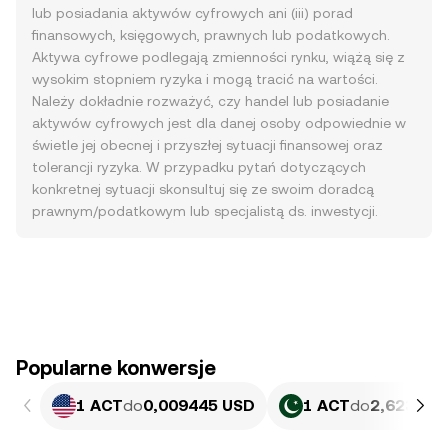
lub posiadania aktywów cyfrowych ani (iii) porad
finansowych, księgowych, prawnych lub podatkowych.
Aktywa cyfrowe podlegają zmienności rynku, wiążą się z
wysokim stopniem ryzyka i mogą tracić na wartości.
Należy dokładnie rozważyć, czy handel lub posiadanie
aktywów cyfrowych jest dla danej osoby odpowiednie w
świetle jej obecnej i przyszłej sytuacji finansowej oraz
tolerancji ryzyka. W przypadku pytań dotyczących
konkretnej sytuacji skonsultuj się ze swoim doradcą
prawnym/podatkowym lub specjalistą ds. inwestycji.
Popularne konwersje
1 ACT
do
0,009445 USD
1 ACT
do
2,623 PK