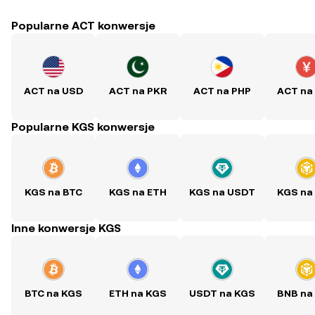
Popularne ACT konwersje
ACT na USD
ACT na PKR
ACT na PHP
ACT na
Popularne KGS konwersje
KGS na BTC
KGS na ETH
KGS na USDT
KGS na
Inne konwersje KGS
BTC na KGS
ETH na KGS
USDT na KGS
BNB na