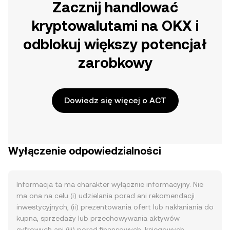
Zacznij handlować
kryptowalutami na OKX i
odblokuj większy potencjał
zarobkowy
Dowiedz się więcej o ACT
Wyłączenie odpowiedzialności
Informacja ta ma charakter wyłącznie informacyjny. Nie
ma ona na celu (i) udzielania porad ani rekomendacji
inwestycyjnych, (ii) prezentowania ofert lub nakłaniania do
kupna, sprzedaży lub przechowywania aktywów
cyfrowych ani (iii) porad finansowych, księgowych,