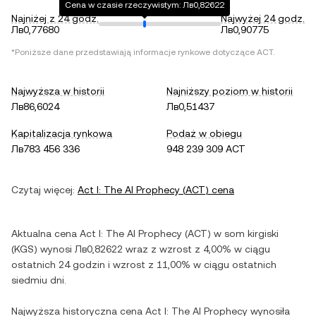
Cena w czasie rzeczywistym: Лв0,82622
Najniżej z 24 godz.
Najwyżej 24 godz.
Лв0,77680
Лв0,90775
*Poniższe dane przedstawiają informacje rynkowe dotyczące
ACT
.
Najwyższa w historii
Najniższy poziom w historii
Лв86,6024
Лв0,51437
Kapitalizacja rynkowa
Podaż w obiegu
Лв783 456 336
948 239 309 ACT
Czytaj więcej:
Act I: The AI Prophecy
(
ACT
) cena
Aktualna cena
Act I: The AI Prophecy
(
ACT
) w
som kirgiski
(
KGS
) wynosi
Лв0,82622
wraz z
wzrost
z
4,00%
w ciągu
ostatnich 24 godzin i
wzrost
z
11,00%
w ciągu ostatnich
siedmiu dni.
Najwyższa historyczna cena
Act I: The AI Prophecy
wynosiła