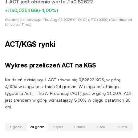
1 ACT jest obecnie warta Лв0,82622
+Лв0,035166
(+4,00%)
Ostatnia aktualizacja:
Thu Aug 06 2026 04:06:02 (UTC+0000) (Coordinated
Universal Time)
ACT/KGS rynki
Wykres przeliczeń ACT na KGS
Na dzień dzisiejszy 1 ACT równa się 0,82622 KGS, w górę
4,00% w ciągu ostatnich 24 godzin. W ciągu ostatniego
tygodnia Act I: The AI Prophecy (ACT) jest w górę 11,00%. ACT
jest trendem w górę, wzrastający 5,00% w ciągu ostatnich 30
dni.
1 godz.
24 godz.
1 tydz.
1 mies.
1 rok
2 lata