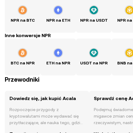
NPR na BTC
NPR na ETH
NPR na USDT
NPR na
Inne konwersje NPR
BTC na NPR
ETH na NPR
USDT na NPR
BNB na
Przewodniki
Dowiedz się, jak kupić Acala
Sprawdź cenę A
Rozpoczęcie przygody z
Podejmuj świadome 
kryptowalutami może wydawać się
migawce zmian ceny
przytłaczające, ale nauka tego, gdzie
rzeczywistym, nast
i jak je kupować, jest prostsza, niż
społeczności, wiadom