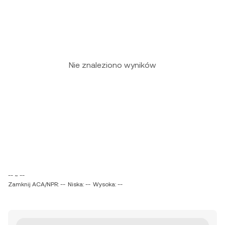
Nie znaleziono wyników
-- ~ --
Zamknij ACA/NPR: --
Niska: --
Wysoka: --