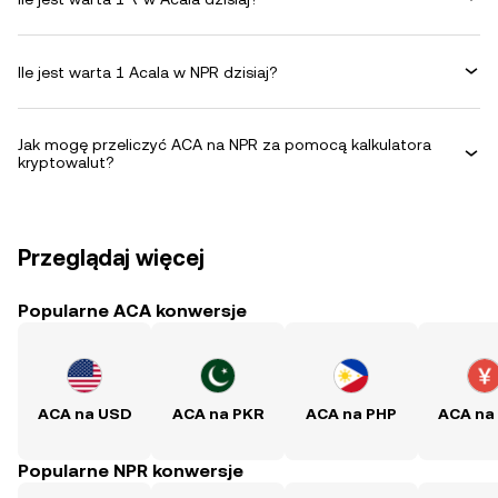
Ile jest warta 1 Acala w NPR dzisiaj?
Jak mogę przeliczyć ACA na NPR za pomocą kalkulatora
kryptowalut?
Przeglądaj więcej
Popularne ACA konwersje
ACA na USD
ACA na PKR
ACA na PHP
ACA na
Popularne NPR konwersje