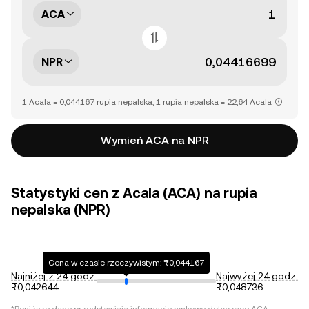
ACA
NPR
1 Acala = 0,044167 rupia nepalska, 1 rupia nepalska = 22,64 Acala
Wymień ACA na NPR
Statystyki cen z Acala (ACA) na rupia
nepalska (NPR)
Cena w czasie rzeczywistym: ₨0,044167
Najniżej z 24 godz.
Najwyżej 24 godz.
₨0,042644
₨0,048736