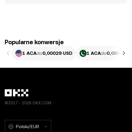
Popularne konwersje
1 ACA
do
0,00029 USD
1 ACA
do
0,080582 
©2017 - 2026 OKX.COM
Polski/EUR