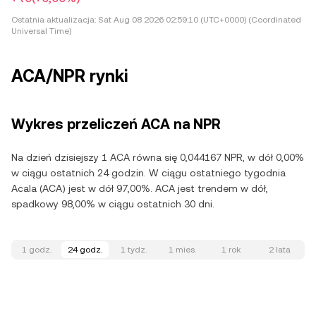
Ostatnia aktualizacja:
Sat Aug 08 2026 02:59:10 (UTC+0000) (Coordinated
Universal Time)
ACA/NPR rynki
Wykres przeliczeń ACA na NPR
Na dzień dzisiejszy 1 ACA równa się 0,044167 NPR, w dół 0,00%
w ciągu ostatnich 24 godzin. W ciągu ostatniego tygodnia
Acala (ACA) jest w dół 97,00%. ACA jest trendem w dół,
spadkowy 98,00% w ciągu ostatnich 30 dni.
1 godz.
24 godz.
1 tydz.
1 mies.
1 rok
2 lata