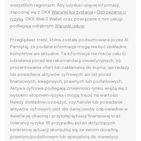
wszystkich regionach. Aby uzyskać więcej informacji,
zapoznaj się z OKX
Warunki korzystania
i
Ostrzeżenie o
ryzyku
. OKX Web3 Wallet oraz powiązane z nim usługi
podlegają odrębnym
Warunki usługi
.
Przeglądasz treść, która została podsumowana przez AI.
Pamiętaj, że podane informacje mogą nie być dokładne,
kompletne ani aktualne. Ta informacja nie ma na celu (i)
udzielania porad ani rekomendacji inwestycyjnych, (ii)
prezentowania ofert lub nakłaniania do kupna, sprzedaży
lub posiadania aktywów cyfrowych ani (iii) porad
finansowych, księgowych, prawnych lub podatkowych.
Aktywa cyfrowe podlegają zmienności rynku, wiążą się z
wysokim stopniem ryzyka i mogą tracić na wartości.
Należy dokładnie rozważyć, czy handel lub posiadanie
aktywów cyfrowych jest dla danej osoby odpowiednie w
świetle jej obecnej i przyszłej sytuacji finansowej oraz
tolerancji ryzyka. W przypadku pytań dotyczących
konkretnej sytuacji skonsultuj się ze swoim doradcą
prawnym/podatkowym lub specjalistą ds. inwestycji.