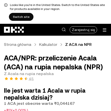
Looks like you're in the United States. Switch to the United States site
for products available in your region.
Switch site
Przejdź do głównej treści
Zarejestruj się
Strona główna
Kalkulator
Z ACA na NPR
ACA/NPR: przeliczenie Acala
(ACA) na rupia nepalska (NPR)
Z Acala na rupia nepalska
4,5
Ile jest warta 1 Acala w rupia
nepalska dzisiaj?
1 ACA jest obecnie warta ₨0,044167
+₨0
(+0,00%)