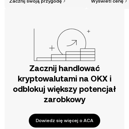
Zacznij swoją przygodę
Wyświetl cenę
mogłoby się wydawać. Rozpocznij
swoją przygodę w aplikacji mobilnej
OKX lub bezpośrednio na stronie.
Zacznij handlować
kryptowalutami na OKX i
odblokuj większy potencjał
zarobkowy
Dowiedz się więcej o ACA