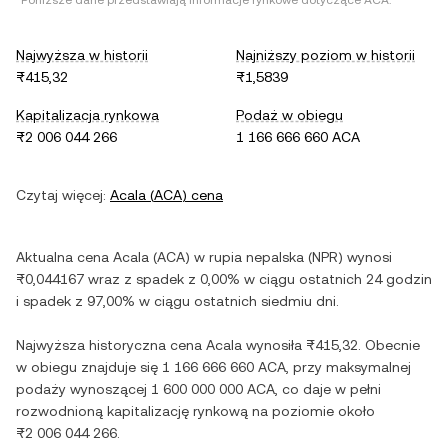
*Poniższe dane przedstawiają informacje rynkowe dotyczące
ACA
.
Najwyższa w historii
Najniższy poziom w historii
₨415,32
₨1,5839
Kapitalizacja rynkowa
Podaż w obiegu
₨2 006 044 266
1 166 666 660 ACA
Czytaj więcej:
Acala
(
ACA
) cena
Aktualna cena
Acala
(
ACA
) w
rupia nepalska
(
NPR
) wynosi
₨0,044167
wraz z
spadek
z
0,00%
w ciągu ostatnich 24 godzin
i
spadek
z
97,00%
w ciągu ostatnich siedmiu dni.
Najwyższa historyczna cena
Acala
wynosiła
₨415,32
. Obecnie
w obiegu znajduje się
1 166 666 660 ACA
, przy maksymalnej
podaży wynoszącej
1 600 000 000 ACA
, co daje w pełni
rozwodnioną kapitalizację rynkową na poziomie około
₨2 006 044 266
.