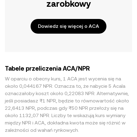
zarobkowy
Dowiedz się więcej o ACA
Tabele przeliczenia ACA/NPR
W oparciu o obecny kurs, 1 ACA jest wycenia się na
około 0,044167 NPR. Oznacza to, że nabycie 5 Acala
oznaczałoby koszt około 0,22083 NPR. Alternatywnie,
jeśli posiadasz ₨1 NPR, będzie to równowartość około
22,6413 NPR, podczas gdy ₨50 NPR przełoży się na
około 1132,07 NPR. Liczby te wskazują kurs wymiany
między NPR i ACA, dokładna kwota może się różnić w
zależności od wahań rynkowych.