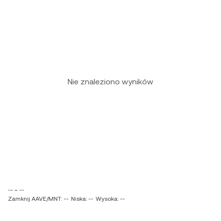
Nie znaleziono wyników
-- ~ --
Zamknij AAVE/MNT: --
Niska: --
Wysoka: --