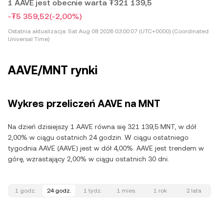
1 AAVE jest obecnie warta ₮321 139,5
-₮5 359,52
(-2,00%)
Ostatnia aktualizacja:
Sat Aug 08 2026 03:00:07 (UTC+0000) (Coordinated
Universal Time)
AAVE/MNT rynki
Wykres przeliczeń AAVE na MNT
Na dzień dzisiejszy 1 AAVE równa się 321 139,5 MNT, w dół
2,00% w ciągu ostatnich 24 godzin. W ciągu ostatniego
tygodnia AAVE (AAVE) jest w dół 4,00%. AAVE jest trendem w
górę, wzrastający 2,00% w ciągu ostatnich 30 dni.
1 godz.
24 godz.
1 tydz.
1 mies.
1 rok
2 lata