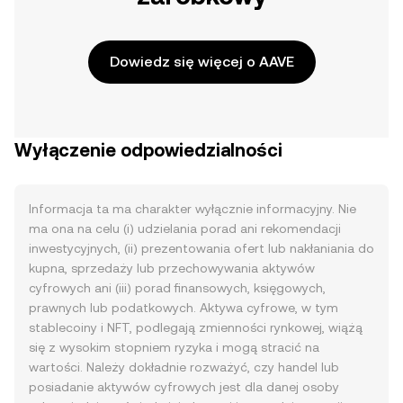
Dowiedz się więcej o AAVE
Wyłączenie odpowiedzialności
Informacja ta ma charakter wyłącznie informacyjny. Nie
ma ona na celu (i) udzielania porad ani rekomendacji
inwestycyjnych, (ii) prezentowania ofert lub nakłaniania do
kupna, sprzedaży lub przechowywania aktywów
cyfrowych ani (iii) porad finansowych, księgowych,
prawnych lub podatkowych. Aktywa cyfrowe, w tym
stablecoiny i NFT, podlegają zmienności rynkowej, wiążą
się z wysokim stopniem ryzyka i mogą stracić na
wartości. Należy dokładnie rozważyć, czy handel lub
posiadanie aktywów cyfrowych jest dla danej osoby