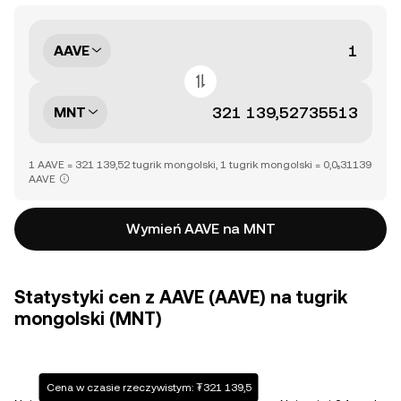
AAVE
MNT
1 AAVE = 321 139,52 tugrik mongolski, 1 tugrik mongolski = 0,0₅31139
AAVE
Wymień AAVE na MNT
Statystyki cen z AAVE (AAVE) na tugrik
mongolski (MNT)
Cena w czasie rzeczywistym: ₮321 139,5