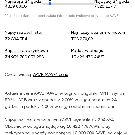
Najniżej z 24 godz.
Najwyżej 24 godz.
₮319 880,6
₮328 117,7
*Poniższe dane przedstawiają informacje rynkowe dotyczące
AAVE
.
Najwyższa w historii
Najniższy poziom w historii
₮2 394 554
₮93 270,03
Kapitalizacja rynkowa
Podaż w obiegu
₮4 952 766 653 286
15 422 476 AAVE
Czytaj więcej:
AAVE
(
AAVE
) cena
Aktualna cena
AAVE
(
AAVE
) w
tugrik mongolski
(
MNT
) wynosi
₮321 139,5
wraz z
spadek
z
2,00%
w ciągu ostatnich 24
godzin i
spadek
z
4,00%
w ciągu ostatnich siedmiu dni.
Najwyższa historyczna cena
AAVE
wynosiła
₮2 394 554
.
Obecnie w obiegu znajduje się
15 422 476 AAVE
, przy
maksymalnej podaży wynoszącej
16 000 000 AAVE
, co daje w