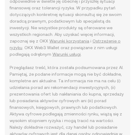
odpowiednie w świetle jej obecnej i przyszłej sytuacji
finansowej oraz tolerancji ryzyka. W przypadku pytań
dotyczących konkretnej sytuacji skonsultuj się ze swoim
doradcą prawnym, podatkowym lub specjalistą ds.
inwestycji. Nie wszystkie produkty są oferowane we
wszystkich regionach. Aby uzyskać więcej informacji,
zapoznaj się z OKX
Warunki korzystania
i
Ostrzeżenie o
ryzyku
. OKX Web3 Wallet oraz powiązane z nim usługi
podlegają odrębnym
Warunki usługi
.
Przeglądasz treść, która została podsumowana przez AI.
Pamiętaj, że podane informacje mogą nie być dokładne,
kompletne ani aktualne. Ta informacja nie ma na celu (i)
udzielania porad ani rekomendacji inwestycyjnych, (ii)
prezentowania ofert lub nakłaniania do kupna, sprzedaży
lub posiadania aktywów cyfrowych ani (iii) porad
finansowych, księgowych, prawnych lub podatkowych.
Aktywa cyfrowe podlegają zmienności rynku, wiążą się z
wysokim stopniem ryzyka i mogą tracić na wartości.
Należy dokładnie rozważyć, czy handel lub posiadanie
aktywów cyfrowych jest dla danej osoby odpowiednie w