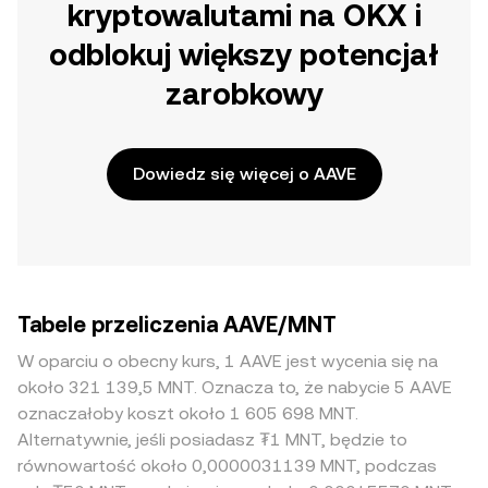
kryptowalutami na OKX i
odblokuj większy potencjał
zarobkowy
Dowiedz się więcej o AAVE
Tabele przeliczenia AAVE/MNT
W oparciu o obecny kurs, 1 AAVE jest wycenia się na
około 321 139,5 MNT. Oznacza to, że nabycie 5 AAVE
oznaczałoby koszt około 1 605 698 MNT.
Alternatywnie, jeśli posiadasz ₮1 MNT, będzie to
równowartość około 0,0000031139 MNT, podczas