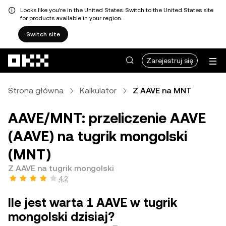
Looks like you're in the United States. Switch to the United States site
for products available in your region.
Switch site
Przejdź do głównej treści
Zarejestruj się
Strona główna
Kalkulator
Z AAVE na MNT
AAVE/MNT: przeliczenie AAVE
(AAVE) na tugrik mongolski
(MNT)
Z AAVE na tugrik mongolski
4,2
Ile jest warta 1 AAVE w tugrik
mongolski dzisiaj?