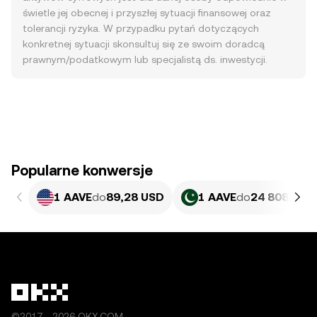
świetle jej obecnej i przyszłej sytuacji finansowej oraz
tolerancji ryzyka. W przypadku pytań dotyczących
konkretnej sytuacji skonsultuj się ze swoim doradcą
prawnym/podatkowym lub specjalistą ds. inwestycji.
Popularne konwersje
1 AAVE
do
89,28 USD
1 AAVE
do
24 808,2 P
©2017 - 2026 OKX.COM