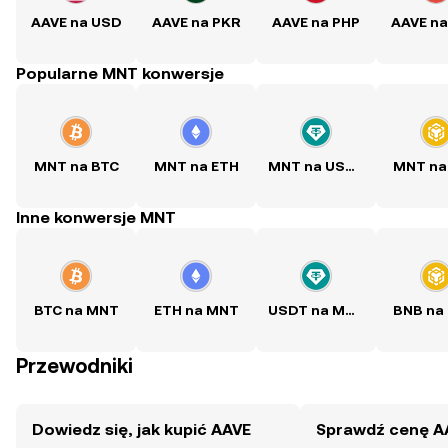
AAVE na USD
AAVE na PKR
AAVE na PHP
AAVE n
Popularne MNT konwersje
MNT na BTC
MNT na ETH
MNT na USDT
MNT na
Inne konwersje MNT
BTC na MNT
ETH na MNT
USDT na MNT
BNB na
Przewodniki
Dowiedz się, jak kupić AAVE
Sprawdź cenę A