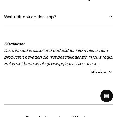
Werkt dit ook op desktop?
Disclaimer
Deze inhoud is uitsluitend bedoeld ter informatie en kan
producten bevatten die niet beschikbaar zijn in jouw regio.
Het is niet bedoeld als (i) beleggingsadvies of een
beleggingsaanbeveling; (ii) een aanbod of verzoek om
Uitbreiden
crypto-/digitale bezittingen te kopen, verkopen of aan te
houden; of (iii) financieel, boekhoudkundig, juridisch of
fiscaal advies. Het bezit van digitale bezittingen of crypto,
waaronder stablecoins, brengt een hoog risico met zich
mee en de waarde ervan kan sterk fluctueren. Overweeg
zorgvuldig of het, aan de hand van je financiële situatie,
verstandig is om crypto-/digitale bezittingen te