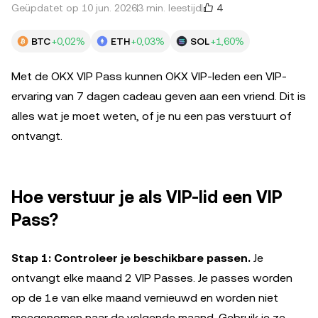
4
Geüpdatet op 10 jun. 2026
3 min. leestijd
BTC
+0,02%
ETH
+0,03%
SOL
+1,60%
Met de OKX VIP Pass kunnen OKX VIP-leden een VIP-
ervaring van 7 dagen cadeau geven aan een vriend. Dit is
alles wat je moet weten, of je nu een pas verstuurt of
ontvangt.
Hoe verstuur je als VIP-lid een VIP
Pass?
Stap 1: Controleer je beschikbare passen.
Je
ontvangt elke maand 2 VIP Passes. Je passes worden
op de 1e van elke maand vernieuwd en worden niet
meegenomen naar de volgende maand. Gebruik je ze