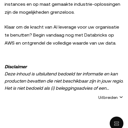
instances en op maat gemaakte industrie-oplossingen
zijn de mogelijkheden grenzeloos.
Klaar om de kracht van AI leverage voor uw organisatie
te benutten? Begin vandaag nog met Databricks op
AWS en ontgrendel de volledige waarde van uw data.
Disclaimer
Deze inhoud is uitsluitend bedoeld ter informatie en kan
producten bevatten die niet beschikbaar zijn in jouw regio.
Het is niet bedoeld als (i) beleggingsadvies of een
beleggingsaanbeveling; (ii) een aanbod of verzoek om
Uitbreiden
crypto-/digitale bezittingen te kopen, verkopen of aan te
houden; of (iii) financieel, boekhoudkundig, juridisch of
fiscaal advies. Het bezit van digitale bezittingen of crypto,
waaronder stablecoins, brengt een hoog risico met zich