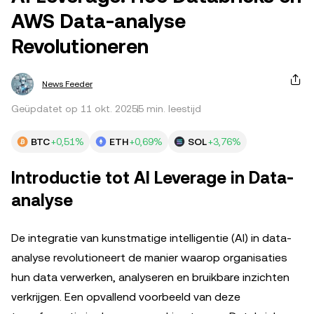
AWS Data-analyse
Revolutioneren
News Feeder
Geüpdatet op 11 okt. 2025
5 min. leestijd
BTC
+0,51%
ETH
+0,69%
SOL
+3,76%
Introductie tot AI Leverage in Data-
analyse
De integratie van kunstmatige intelligentie (AI) in data-
analyse revolutioneert de manier waarop organisaties
hun data verwerken, analyseren en bruikbare inzichten
verkrijgen. Een opvallend voorbeeld van deze