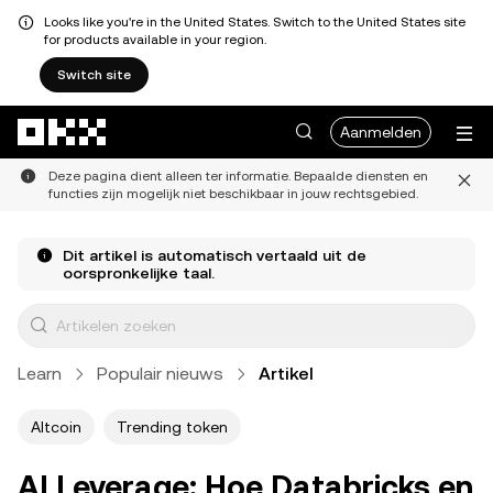
Looks like you're in the United States. Switch to the United States site
for products available in your region.
Switch site
Overslaan naar hoofdinhoud
Aanmelden
Deze pagina dient alleen ter informatie. Bepaalde diensten en
functies zijn mogelijk niet beschikbaar in jouw rechtsgebied.
Dit artikel is automatisch vertaald uit de
oorspronkelijke taal.
Learn
Populair nieuws
Artikel
Altcoin
Trending token
AI Leverage: Hoe Databricks en