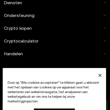
Diensten
Ondersteuning
Crypto kopen
Cryptocalculator
Handelen
Door op “Alle cookies accepteren” te klikken gaat u akkoord
met het opslaan van cookies op uw apparaat voor het
verbeteren van websitenavigatie, het analyseren van
websitegebruik en om ons te helpen bij onze
marketingprojecten.
OKX Europe Limited, dat onder de handelsnaam OKX
opereert, is nu een handelsplatform voor crypto-