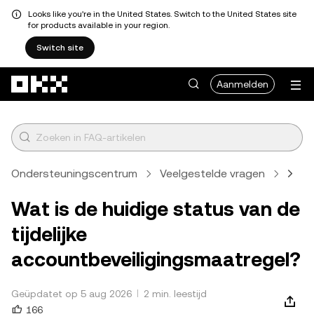
Looks like you're in the United States. Switch to the United States site
for products available in your region.
Switch site
Overslaan naar hoofdinhoud
Aanmelden
Ondersteuningscentrum
Veelgestelde vragen
Cryp
Wat is de huidige status van de
tijdelijke
accountbeveiligingsmaatregel?
Geüpdatet op 5 aug 2026
2 min. leestijd
166