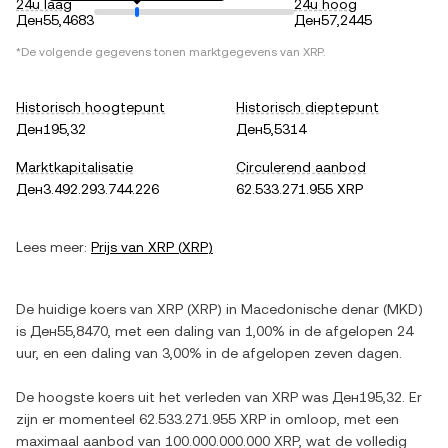
24u laag
24u hoog
Ден55,4683
Ден57,2445
*De volgende gegevens tonen marktgegevens van
XRP
.
Historisch hoogtepunt
Historisch dieptepunt
Ден195,32
Ден5,5314
Marktkapitalisatie
Circulerend aanbod
Ден3.492.293.744.226
62.533.271.955 XRP
Lees meer:
Prijs van
XRP
(
XRP
)
De huidige koers van
XRP
(
XRP
) in
Macedonische denar
(
MKD
)
is
Ден55,8470
, met
een daling
van
1,00%
in de afgelopen 24
uur, en
een daling
van
3,00%
in de afgelopen zeven dagen.
De hoogste koers uit het verleden van
XRP
was
Ден195,32
. Er
zijn er momenteel
62.533.271.955 XRP
in omloop, met een
maximaal aanbod van
100.000.000.000 XRP
, wat de volledig