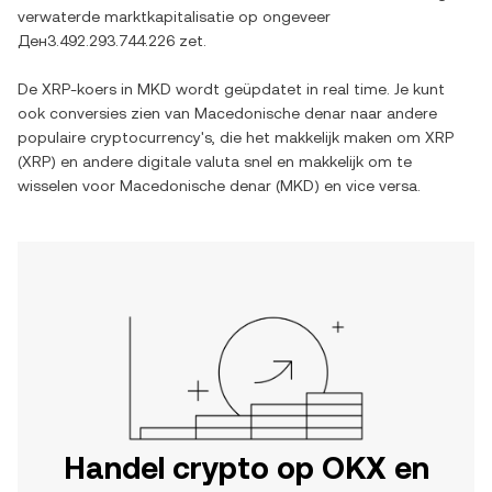
verwaterde marktkapitalisatie op ongeveer
Ден3.492.293.744.226
zet.
De
XRP
-koers in
MKD
wordt geüpdatet in real time. Je kunt
ook conversies zien van
Macedonische denar
naar andere
populaire cryptocurrency's, die het makkelijk maken om
XRP
(
XRP
) en andere digitale valuta snel en makkelijk om te
wisselen voor
Macedonische denar
(
MKD
) en vice versa.
Handel crypto op OKX en