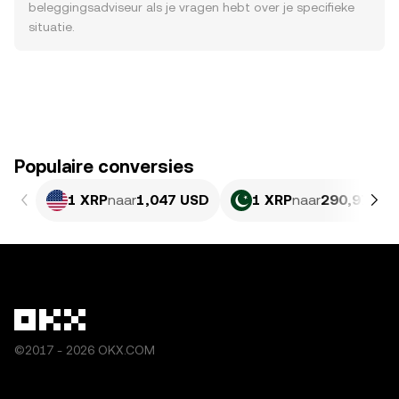
beleggingsadviseur als je vragen hebt over je specifieke
situatie.
Populaire conversies
1 XRP
naar
1,047 USD
1 XRP
naar
290,97 PK
©2017 - 2026 OKX.COM