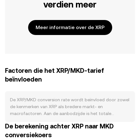
verdien meer
Meer informatie over de XRP
Factoren die het XRP/MKD-tarief
beïnvloeden
De XRP/MKD conversion rate wordt beïnvloed door zowel
de kenmerken van XRP als bredere markt- en
macrofactoren. Aan de aanbodzijde is het totale
maximum van 100 miljard XRP grotendeels vooraf gemint,
De berekening achter XRP naar MKD
met een deel in tijdgebonden escrow dat maandelijks kan
conversiekoers
vrijkomen; deze vrijgaven vergroten potentieel de