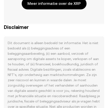
Meer informatie over de XRP
Disclaimer
Dit document is alleen bedoeld ter informatie. Het is niet
bedoeld als (i) beleggingsadvies of een
beleggingsaanbeveling, (ii) een aanbod, verzoek of
aansporing om digitale assets te kopen, verkopen of aan
te houden, of (iii) financieel, boekhoudkundig, juridisch of
fiscaal advies. Digitale bezittingen, zoals stablecoins en
NFT's, zijn onderhevig aan marktschommelingen. Ze zijn
zeer risicovol en kunnen in waarde dalen. Je moet
zorgvuldig overwegen of het verhandelen of aanhouden
van digitale assets geschikt is voor jou, rekening houdend
met je financiële situatie en risicobereidheid. Raadpleeg je
juridische, fiscale of beleggingsadviseur als je vragen hebt
over je specifieke situatie. Niet alle producten worden in