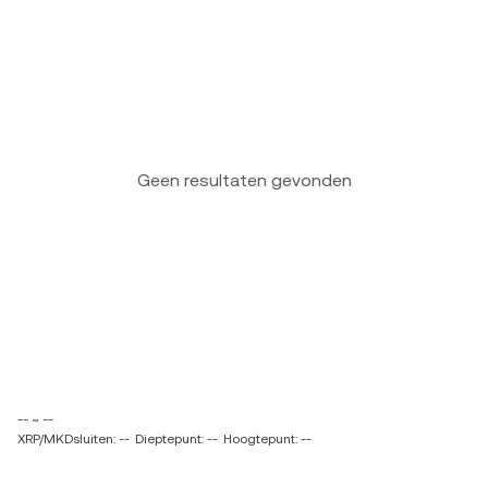
Geen resultaten gevonden
-- ~ --
XRP/MKDsluiten: --
Dieptepunt: --
Hoogtepunt: --