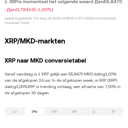
1. XRPis momenteel het volgende waard Ден55,8470
-Ден0,78410
(-1,00%)
Laatst bijgewerkt:
Thu Aug 06 2026 10:58:30 (UTC+0000) (Coordinated
Universal Time)
XRP/MKD-markten
XRP naar MKD conversietabel
Vanaf vandaag is 1 XRP gelijk aan 55,8470 MKD,daling1,00%
van de afgelopen 24 uur. In de afgelopen week, is XRP (XRP)
daling3,00%XRP is trending omlaag, een afname van 7,00% in
de afgelopen 30 dagen.
1u
24u
1W
1M
1J
2Y