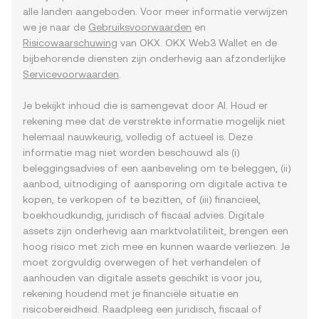
alle landen aangeboden. Voor meer informatie verwijzen
we je naar de
Gebruiksvoorwaarden
en
Risicowaarschuwing
van OKX. OKX Web3 Wallet en de
bijbehorende diensten zijn onderhevig aan afzonderlijke
Servicevoorwaarden
.
Je bekijkt inhoud die is samengevat door AI. Houd er
rekening mee dat de verstrekte informatie mogelijk niet
helemaal nauwkeurig, volledig of actueel is. Deze
informatie mag niet worden beschouwd als (i)
beleggingsadvies of een aanbeveling om te beleggen, (ii)
aanbod, uitnodiging of aansporing om digitale activa te
kopen, te verkopen of te bezitten, of (iii) financieel,
boekhoudkundig, juridisch of fiscaal advies. Digitale
assets zijn onderhevig aan marktvolatiliteit, brengen een
hoog risico met zich mee en kunnen waarde verliezen. Je
moet zorgvuldig overwegen of het verhandelen of
aanhouden van digitale assets geschikt is voor jou,
rekening houdend met je financiële situatie en
risicobereidheid. Raadpleeg een juridisch, fiscaal of