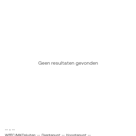
Geen resultaten gevonden
-- ~ --
WBTC/MKDsluiten: --
Dieptepunt: --
Hoogtepunt: --