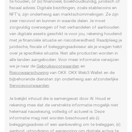
te houden, of (iii) financieel, boekhoudkundig, juridisch of
fiscaal advies. Digitale bezittingen, zoals stablecoins en
NFT's, zijn onderhevig aan marktschommelingen. Ze zijn
zeer risicovol en kunnen in waarde dalen. Je moet
zorgvuldig overwegen of het verhandelen of aanhouden
van digitale assets geschikt is voor jou, rekening houdend
met je financiële situatie en risicobereidheid. Raadpleeg je
juridische, fiscale of beleggingsadviseur als je vragen hebt
over je specifieke situatie. Niet alle producten worden in
alle landen aangeboden. Voor meer informatie verwijzen
we je naar de
Gebruiksvoorwaarden
en
Risicowaarschuwing
van OKX. OKX Web3 Wallet en de
bijbehorende diensten zijn onderhevig aan afzonderlijke
Servicevoorwaarden
.
Je bekijkt inhoud die is samengevat door AI. Houd er
rekening mee dat de verstrekte informatie mogelijk niet
helemaal nauwkeurig, volledig of actueel is. Deze
informatie mag niet worden beschouwd als (i)
beleggingsadvies of een aanbeveling om te beleggen, (ii)
aanbod, uitnodiging of aansporing om digitale activa te