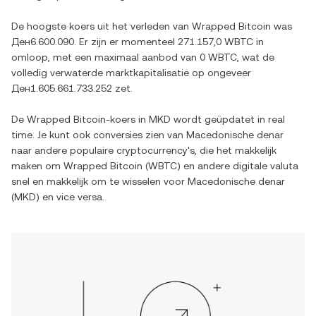
De hoogste koers uit het verleden van
Wrapped Bitcoin
was
Ден6.600.090
. Er zijn er momenteel
271.157,0 WBTC
in
omloop, met een maximaal aanbod van
0 WBTC
, wat de
volledig verwaterde marktkapitalisatie op ongeveer
Ден1.605.661.733.252
zet.
De
Wrapped Bitcoin
-koers in
MKD
wordt geüpdatet in real
time. Je kunt ook conversies zien van
Macedonische denar
naar andere populaire cryptocurrency's, die het makkelijk
maken om
Wrapped Bitcoin
(
WBTC
) en andere digitale valuta
snel en makkelijk om te wisselen voor
Macedonische denar
(
MKD
) en vice versa.