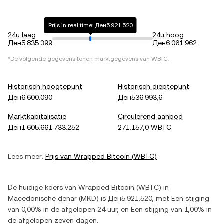
Prijs in real time: Ден5.921.520
24u laag
24u hoog
Ден5.835.399
Ден6.061.962
*De volgende gegevens tonen marktgegevens van
WBTC
.
Historisch hoogtepunt
Historisch dieptepunt
Ден6.600.090
Ден536.993,6
Marktkapitalisatie
Circulerend aanbod
Ден1.605.661.733.252
271.157,0 WBTC
Lees meer:
Prijs van
Wrapped Bitcoin
(
WBTC
)
De huidige koers van
Wrapped Bitcoin
(
WBTC
) in
Macedonische denar
(
MKD
) is
Ден5.921.520
, met
Een stijging
van
0,00%
in de afgelopen 24 uur, en
Een stijging
van
1,00%
in
de afgelopen zeven dagen.