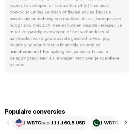
kopen, te verkopen of te bezitten, of (iii) financieel,
boekhoudkundig, juridisch of fiscaal advies. Digitale
assets zijn onderhevig aan marktvolatiliteit, brengen een
hoog risico met zich mee en kunnen waarde verliezen. Je
moet zorgvuldig overwegen of het verhandelen of
aanhouden van digitale assets geschikt is voor jou,
rekening houdend met je financiële situatie en
risicobereidheid. Raadpleeg een juridisch, fiscaal of
beleggingsadviseur als je vragen hebt over je specifieke
situatie.
Populaire conversies
1 WBTC
naar
111.160,5 USD
1 WBTC
naar
30