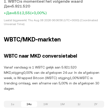
1. WBTCis momenteel het volgende waard
Ден5.921.520
+Ден8.512,55
(+0,00%)
Laatst bijgewerkt:
Thu Aug 06 2026 06:06:56 (UTC+0000) (Coordinated
Universal Time)
WBTC/MKD-markten
WBTC naar MKD conversietabel
Vanaf vandaag is 1 WBTC gelijk aan 5.921.520
MKD,stijging0,00% van de afgelopen 24 uur. In de afgelopen
week, is Wrapped Bitcoin (WBTC) stijging1,00%WBTC is
trending omlaag, een afname van 5,00% in de afgelopen 30
dagen.
1u
24u
1W
1M
1J
2Y