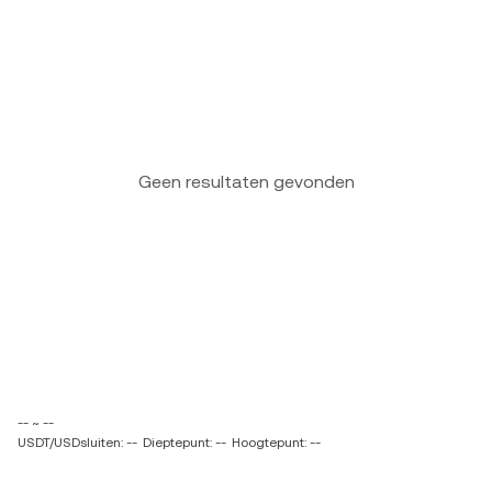
Geen resultaten gevonden
-- ~ --
USDT/USDsluiten: --
Dieptepunt: --
Hoogtepunt: --