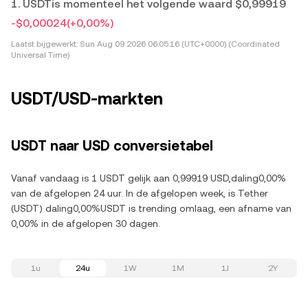
1. USDTis momenteel het volgende waard $0,99919
-$0,00024
(+0,00%)
Laatst bijgewerkt:
Sun Aug 09 2026 06:05:16 (UTC+0000) (Coordinated
Universal Time)
USDT/USD-markten
USDT naar USD conversietabel
Vanaf vandaag is 1 USDT gelijk aan 0,99919 USD,daling0,00%
van de afgelopen 24 uur. In de afgelopen week, is Tether
(USDT) daling0,00%USDT is trending omlaag, een afname van
0,00% in de afgelopen 30 dagen.
1u
24u
1W
1M
1J
2Y