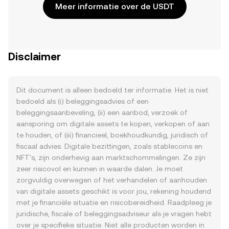
Meer informatie over de USDT
Disclaimer
Dit document is alleen bedoeld ter informatie. Het is niet
bedoeld als (i) beleggingsadvies of een
beleggingsaanbeveling, (ii) een aanbod, verzoek of
aansporing om digitale assets te kopen, verkopen of aan
te houden, of (iii) financieel, boekhoudkundig, juridisch of
fiscaal advies. Digitale bezittingen, zoals stablecoins en
NFT's, zijn onderhevig aan marktschommelingen. Ze zijn
zeer risicovol en kunnen in waarde dalen. Je moet
zorgvuldig overwegen of het verhandelen of aanhouden
van digitale assets geschikt is voor jou, rekening houdend
met je financiële situatie en risicobereidheid. Raadpleeg je
juridische, fiscale of beleggingsadviseur als je vragen hebt
over je specifieke situatie. Niet alle producten worden in