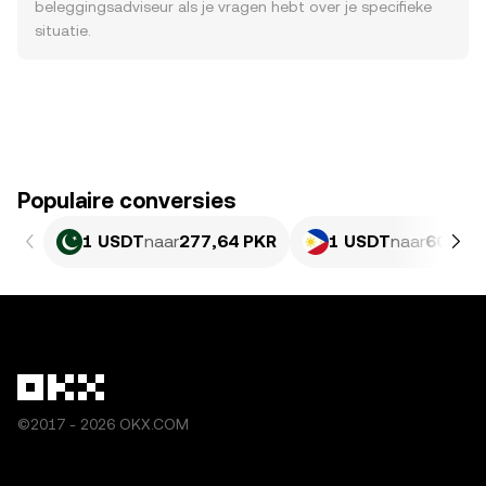
beleggingsadviseur als je vragen hebt over je specifieke
situatie.
Populaire conversies
1 USDT
naar
277,64 PKR
1 USDT
naar
60,8 P
©2017 - 2026 OKX.COM