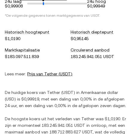
24u laag
24u hoog
$0,99908
$0,99949
*De volgende gegevens tonen marktgegevens van
USDT
.
Historisch hoogtepunt
Historisch dieptepunt
$1,0190
$0,95145
Marktkapitalisatie
Circulerend aanbod
$183.097.511.839
183.245.941.051 USDT
Lees meer:
Prijs van
Tether
(
USDT
)
De huidige koers van
Tether
(
USDT
) in
Amerikaanse dollar
(
USD
) is
$0,99919
, met
een daling
van
0,00%
in de afgelopen
24 uur, en
een daling
van
0,00%
in de afgelopen zeven dagen.
De hoogste koers uit het verleden van
Tether
was
$1,0190
. Er
zijn er momenteel
183.245.941.051 USDT
in omloop, met een
maximaal aanbod van
188.712.883.627 USDT
, wat de volledig