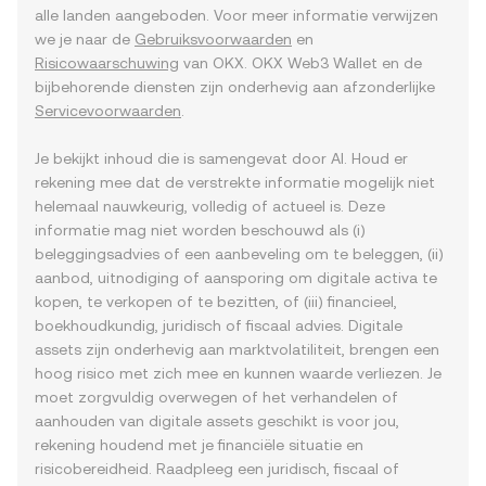
alle landen aangeboden. Voor meer informatie verwijzen
we je naar de
Gebruiksvoorwaarden
en
Risicowaarschuwing
van OKX. OKX Web3 Wallet en de
bijbehorende diensten zijn onderhevig aan afzonderlijke
Servicevoorwaarden
.
Je bekijkt inhoud die is samengevat door AI. Houd er
rekening mee dat de verstrekte informatie mogelijk niet
helemaal nauwkeurig, volledig of actueel is. Deze
informatie mag niet worden beschouwd als (i)
beleggingsadvies of een aanbeveling om te beleggen, (ii)
aanbod, uitnodiging of aansporing om digitale activa te
kopen, te verkopen of te bezitten, of (iii) financieel,
boekhoudkundig, juridisch of fiscaal advies. Digitale
assets zijn onderhevig aan marktvolatiliteit, brengen een
hoog risico met zich mee en kunnen waarde verliezen. Je
moet zorgvuldig overwegen of het verhandelen of
aanhouden van digitale assets geschikt is voor jou,
rekening houdend met je financiële situatie en
risicobereidheid. Raadpleeg een juridisch, fiscaal of