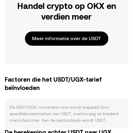
Handel crypto op OKX en
verdien meer
Meer informatie over de USDT
Factoren die het USDT/UGX-tarief
beïnvloeden
De USDT/UGX conversion rate wordt bepaald door
specifieke kenmerken van USDT, marktvraag en bredere
macrofactoren. Aan de aanbodzijde wordt USDT
uitgegeven en weer ingetrokken door Tether wanneer
De berekening achter USDT naar UGX