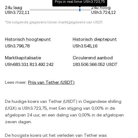
Prijs in real time: USh3.723,75
24u laag
24u hoog
USh3.722,11
USh3.724,12
*De volgende gegevens tonen marktgegevens van
USDT
.
Historisch hoogtepunt
Historisch dieptepunt
USh3.796,78
USh3.545,16
Marktkapitalisatie
Circulerend aanbod
USh683.331.813.492.242
183.506.366.052 USDT
Lees meer:
Prijs van
Tether
(
USDT
)
De huidige koers van
Tether
(
USDT
) in
Oegandese shilling
(
UGX
) is
USh3.723,75
, met
Een stijging
van
0,00%
in de
afgelopen 24 uur, en
een daling
van
0,00%
in de afgelopen
zeven dagen.
De hoogste koers uit het verleden van
Tether
was