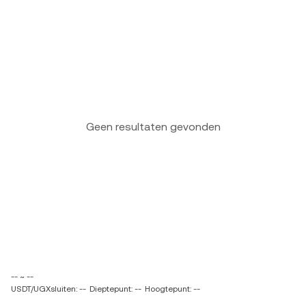
Geen resultaten gevonden
-- ~ --
USDT/UGXsluiten: --
Dieptepunt: --
Hoogtepunt: --