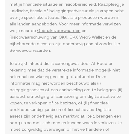
met je financiële situatie en risicobereidheid. Raadpleeg je
juridische, fiscale of beleggingsadviseur als je vragen hebt
over je specifieke situatie. Niet alle producten worden in
alle landen aangeboden. Voor meer informatie verwijzen
we je naar de
Gebruiksvoorwaarden
en
Risicowaarschuwing
van OKX. OKX Web3 Wallet en de
bijbehorende diensten zijn onderhevig aan afzonderlijke
Servicevoorwaarden
.
Je bekijkt inhoud die is samengevat door AI. Houd er
rekening mee dat de verstrekte informatie mogelijk niet
helemaal nauwkeurig, volledig of actueel is. Deze
informatie mag niet worden beschouwd als (i)
beleggingsadvies of een aanbeveling om te beleggen, (ii)
aanbod, uitnodiging of aansporing om digitale activa te
kopen, te verkopen of te bezitten, of (iii) financieel,
boekhoudkundig, juridisch of fiscaal advies. Digitale
assets zijn onderhevig aan marktvolatiliteit, brengen een
hoog risico met zich mee en kunnen waarde verliezen. Je
moet zorgvuldig overwegen of het verhandelen of