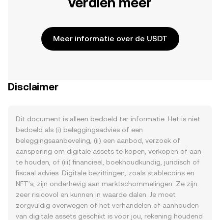
verdien meer
Meer informatie over de USDT
Disclaimer
Dit document is alleen bedoeld ter informatie. Het is niet
bedoeld als (i) beleggingsadvies of een
beleggingsaanbeveling, (ii) een aanbod, verzoek of
aansporing om digitale assets te kopen, verkopen of aan
te houden, of (iii) financieel, boekhoudkundig, juridisch of
fiscaal advies. Digitale bezittingen, zoals stablecoins en
NFT's, zijn onderhevig aan marktschommelingen. Ze zijn
zeer risicovol en kunnen in waarde dalen. Je moet
zorgvuldig overwegen of het verhandelen of aanhouden
van digitale assets geschikt is voor jou, rekening houdend