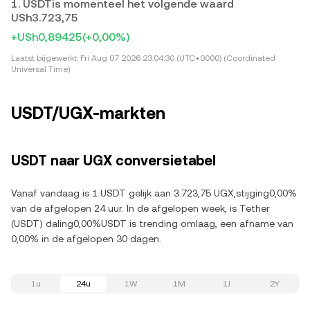
1. USDTis momenteel het volgende waard
USh3.723,75
+USh0,89425
(+0,00%)
Laatst bijgewerkt:
Fri Aug 07 2026 23:04:30 (UTC+0000) (Coordinated
Universal Time)
USDT/UGX-markten
USDT naar UGX conversietabel
Vanaf vandaag is 1 USDT gelijk aan 3.723,75 UGX,stijging0,00%
van de afgelopen 24 uur. In de afgelopen week, is Tether
(USDT) daling0,00%USDT is trending omlaag, een afname van
0,00% in de afgelopen 30 dagen.
1u
24u
1W
1M
1J
2Y