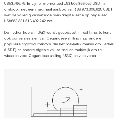
USh3.796,78
. Er zijn er momenteel
183.506.366.052 USDT
in
omloop, met een maximaal aanbod van
188.973.308.625 USDT
,
wat de volledig verwaterde marktkapitalisatie op ongeveer
USh683.331.813.492.242
zet.
De
Tether
-koers in
UGX
wordt geüpdatet in real time. Je kunt
ook conversies zien van
Oegandese shilling
naar andere
populaire cryptocurrency's, die het makkelijk maken om
Tether
(
USDT
) en andere digitale valuta snel en makkelijk om te
wisselen voor
Oegandese shilling
(
UGX
) en vice versa.