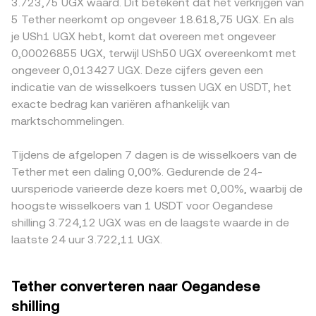
3.723,75 UGX waard. Dit betekent dat het verkrijgen van
funding rates voor USDT-gemargede perpetuals, opties-
mede sturen via de constanteproductformule x × y = k,
of kortingen leiden, bijvoorbeeld verschillen in fiat-
5 Tether neerkomt op ongeveer 18.618,75 UGX. En als
expiraties die in USDT afrekenen, grote mint- of
waarbij de prijs wordt bepaald door y/x. Deze
in/uitgangen, kosten, of beperkingen die de toegang tot
je USh1 UGX hebt, komt dat overeen met ongeveer
burntransacties door ‘whales’ en on-chain
microstructuur—ordeboekdata, VWAP over aggregators
USDT of UGX beïnvloeden. Daarnaast kan de USDT-basis
0,00026855 UGX, terwijl USh50 UGX overeenkomt met
liquiditeitsstromen tussen netwerken kunnen aanvullende
en AMM-prijzen—vloeit samen tot de USDT/UGX
—een kleine premie of korting van USDT ten opzichte van
ongeveer 0,013427 UGX. Deze cijfers geven een
volatiliteit geven aan de USDT/UGX conversion rate.
conversion rate die je op een platform ziet.
USD—direct doorwerken in de gequote USDT/UGX
indicatie van de wisselkoers tussen UGX en USDT, het
conversion rate. Arbitrage tussen beurzen helpt deze
exacte bedrag kan variëren afhankelijk van
verschillen te verkleinen, maar is niet perfect door
marktschommelingen.
factoren als transactiekosten, opnamebeperkingen,
netwerkvertragingen en risicobeheer, waardoor korte tijd
variaties kunnen blijven bestaan.
Tijdens de afgelopen 7 dagen is de wisselkoers van de
Tether met een daling 0,00%. Gedurende de 24-
uursperiode varieerde deze koers met 0,00%, waarbij de
hoogste wisselkoers van 1 USDT voor Oegandese
shilling 3.724,12 UGX was en de laagste waarde in de
laatste 24 uur 3.722,11 UGX.
Tether converteren naar Oegandese
shilling