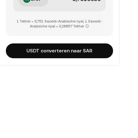
1 Tether = 3,751 Saoedi-Arabische riyal, 1 Saoedi-
Arabische riyal = 0,26657 Tether
USDT converteren naar SAR