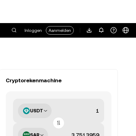
Inloggen
Aanmelden
Cryptorekenmachine
USDT
SAR