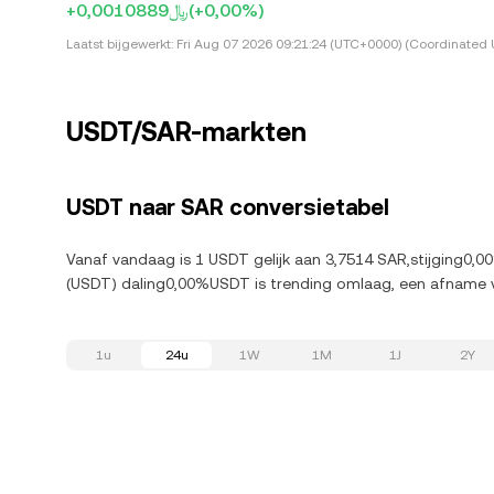
+﷼0,0010889
(+0,00%)
Laatst bijgewerkt:
Fri Aug 07 2026 09:21:24 (UTC+0000) (Coordinated 
USDT/SAR-markten
USDT naar SAR conversietabel
Vanaf vandaag is 1 USDT gelijk aan 3,7514 SAR,stijging0,0
(USDT) daling0,00%USDT is trending omlaag, een afname 
1u
24u
1W
1M
1J
2Y