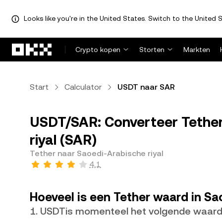
Looks like you're in the United States. Switch to the United S
Overslaan naar hoofdinhoud
Crypto kopen
Storten
Markten
Start
Calculator
USDT naar SAR
USDT/SAR: Converteer Tether
riyal (SAR)
Tether naar Saoedi-Arabische riyal
4,1
Hoeveel is een Tether waard in Sa