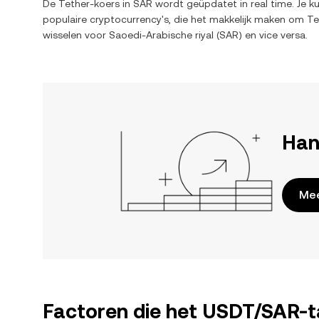
De
Tether
-koers in
SAR
wordt geüpdatet in real time. Je k
populaire cryptocurrency's, die het makkelijk maken om
Te
wisselen voor
Saoedi-Arabische riyal
(
SAR
) en vice versa.
Han
Mee
Factoren die het USDT/SAR-t