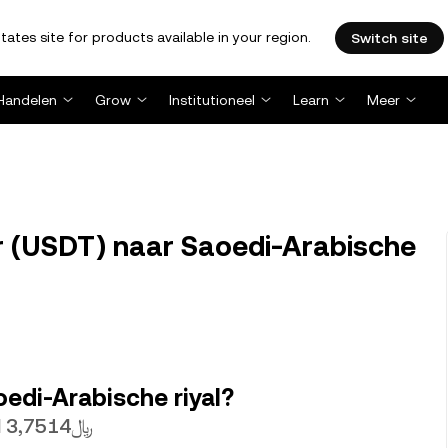
tates site for products available in your region.
Switch site
Handelen
Grow
Institutioneel
Learn
Meer
 (USDT) naar Saoedi-Arabische
oedi-Arabische riyal?
1. USDTis momenteel het volgende waard ﷼3,7514