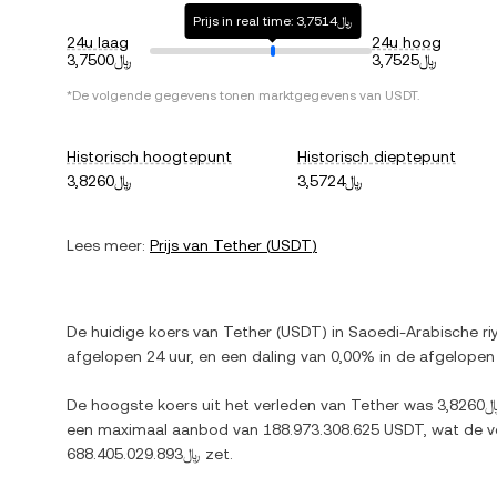
Prijs in real time: ﷼3,7514
24u laag
24u hoog
﷼3,7525
﷼3,7500
*De volgende gegevens tonen marktgegevens van
USDT
.
Historisch hoogtepunt
Historisch dieptepunt
﷼3,5724
﷼3,8260
Lees meer:
Prijs van
Tether
(
USDT
)
De huidige koers van
Tether
(
USDT
) in
Saoedi-Arabische riy
afgelopen 24 uur, en
een daling
van
0,00%
in de afgelopen
De hoogste koers uit het verleden van
Tether
was
3,82
een maximaal aanbod van
188.973.308.625 USDT
, wat de 
﷼688.405.029.893
zet.