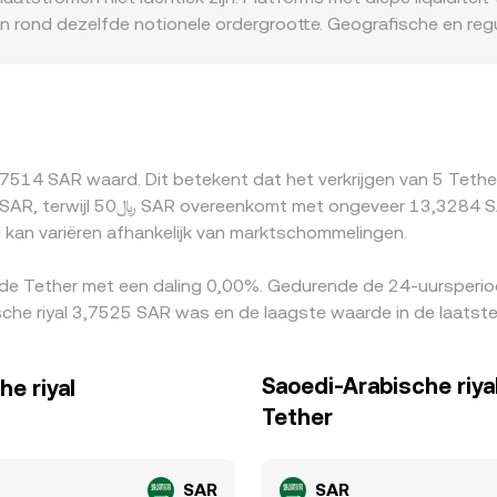
gen rond dezelfde notionele ordergrootte. Geografische en re
ereisten of kapitaalrestricties die in‑ en uitstroom van SAR b
p sommige markten licht boven of onder 1 USD handelt door 
urs kopen waar USDT/SAR relatief laag is en verkopen waar he
sten, verwerkingstijden, blockchain‑congestie en compliance‑ba
7514 SAR waard. Dit betekent dat het verkrijgen van 5 Tether
 geven een indicatie van de
kan variëren afhankelijk van marktschommelingen.
 de Tether met een daling 0,00%. Gedurende de 24-uursperio
he riyal 3,7525 SAR was en de laagste waarde in de laatst
Saoedi-Arabische riya
e riyal
Tether
SAR
SAR