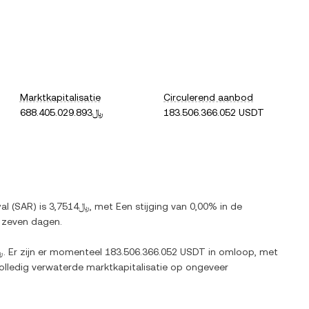
Marktkapitalisatie
Circulerend aanbod
﷼688.405.029.893
183.506.366.052 USDT
al
(
SAR
) is
﷼3,7514
, met
Een stijging
van
0,00%
in de
 zeven dagen.
﷼60
. Er zijn er momenteel
183.506.366.052 USDT
in omloop, met
volledig verwaterde marktkapitalisatie op ongeveer