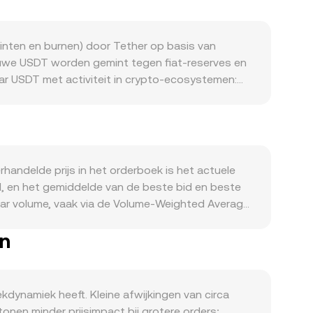
nten en burnen) door Tether op basis van
ieuwe USDT worden gemint tegen fiat-reserves en
ar USDT met activiteit in crypto-ecosystemen:
aag naar een liquide dollar‑proxy.
 vraag naar USDT als handelsvehikel vergroten
ur voor contant SAR versus digitale dollars
het gebruik van USDT in bepaalde rechtsgebieden
hommelingen: funding rates in perps markeren de
andelde prijs in het orderboek is het actuele
ale-mints of -redempties en verplaatsingen tussen
ead, en het gemiddelde van de beste bid en beste
rate.
aar volume, vaak via de Volume‑Weighted Average
t: SAR‑waarde = USDT‑hoeveelheid × conversion
en
alen geautomatiseerde market makers de prijs op
ia routepaden (bijvoorbeeld
worden samengenomen om een actuele USDT/SAR
dynamiek heeft. Kleine afwijkingen van circa
 tonen minder prijsimpact bij grotere orders;