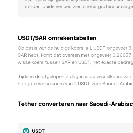
minder liquide venues zien sneller grotere uitsla
leiden, bijvoorbeeld door lokale bankrails, KYC‑v
Daarnaast speelt de USDT‑basis mee: als USDT o
door in de afgeleide USDT/SAR‑notering. Arbitrage
Toch blijft arbitrage imperfect door transactieko
USDT/SAR omrekentabellen
beurzen blijven bestaan.
Op basis van de huidige koers is 1 USDT ongeveer 3,
SAR hebt, komt dat overeen met ongeveer 0,26657 SAR, terwijl ﷼50 SAR overeenkomt met ongeveer 13,3284 SAR. Deze cijfers
wisselkoers tussen SAR en USDT, het exacte bedrag 
Tijdens de afgelopen 7 dagen is de wisselkoers van
hoogste wisselkoers van 1 USDT voor Saoedi-Arabisc
Tether converteren naar Saoedi-Arabisch
USDT