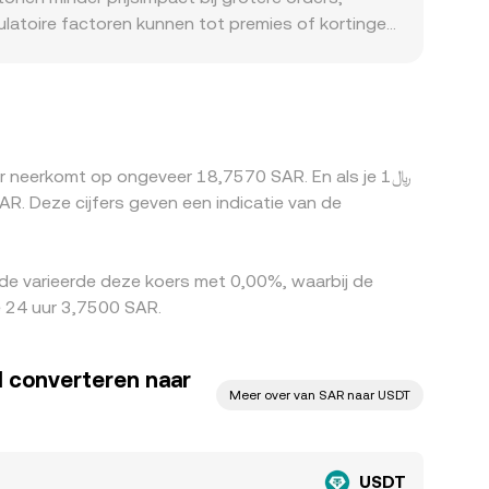
gulatoire factoren kunnen tot premies of kortingen
eïnvloeden, wat de gequote USDT/SAR‑prijs kleurt.
vraag‑/aanbod inwisselstromen, voedt dit direct
t hoger is, wat prijzen naar elkaar toe trekt.
rrières, waardoor tijdelijke verschillen tussen
 neerkomt op ongeveer 18,7570 SAR. En als je ﷼1
de varieerde deze koers met 0,00%, waarbij de
e 24 uur 3,7500 SAR.
l converteren naar
Meer over van SAR naar USDT
USDT