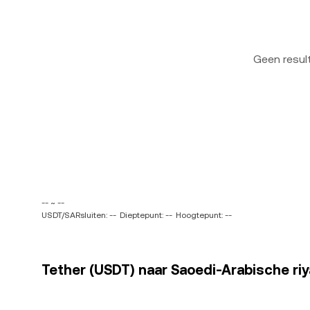
Geen resu
-- ~ --
USDT/SARsluiten: --
Dieptepunt: --
Hoogtepunt: --
Tether (USDT) naar Saoedi-Arabische riya