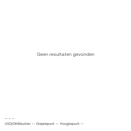
Geen resultaten gevonden
-- ~ --
USD/OKBsluiten: --
Dieptepunt: --
Hoogtepunt: --