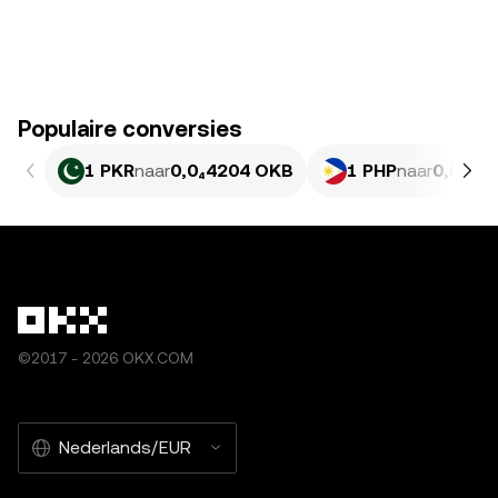
Populaire conversies
1 PKR
naar
0,0₄4204 OKB
1 PHP
naar
0,0001
©2017 - 2026 OKX.COM
Nederlands/EUR