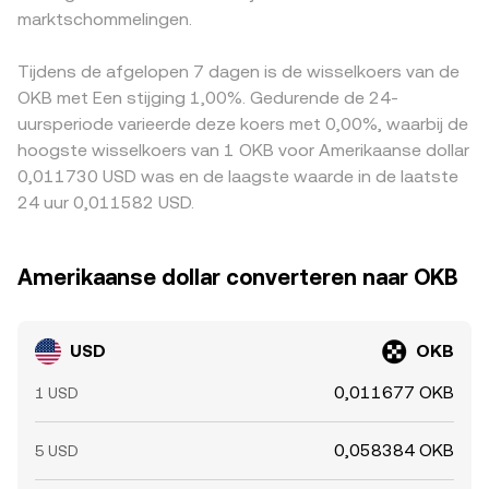
marktinfrastructuur kunnen de doorstroming van USD
marktschommelingen.
van de twee activa voorstellen en de impliciete prijs de
andere markten. Omdat USD/OKB vaak wordt afgeleid
naar crypto beïnvloeden. Tot slot zorgen technische
verhouding y/x weergeeft. Als USD via een stablecoin-
van paren die tegen USDT handelen, speelt de USDT-
marktfactoren zoals futures-financieringsrentes, opties-
proxy wordt gebruikt om OKB te kopen, kan deze AMM-
basis mee: als USDT op een platform licht boven of
Tijdens de afgelopen 7 dagen is de wisselkoers van de
expiraties, on-chain en off-chain walvisstromen en
prijs indirect doorwerken in de geobserveerde USD/OKB
onder 1 USD verhandelt, vertaalt dat zich in een andere
OKB met Een stijging 1,00%. Gedurende de 24-
orderboekdiepte voor extra volatiliteit bovenop deze
conversion rate op platforms die meerdere bronnen
gequote USD/OKB conversion rate. Arbitrageurs kopen
uursperiode varieerde deze koers met 0,00%, waarbij de
structurele drijvers.
aggregeren.
op goedkopere markten en verkopen op duurdere, wat
hoogste wisselkoers van 1 OKB voor Amerikaanse dollar
prijzen doorgaans naar elkaar toe trekt, maar fricties
0,011730 USD was en de laagste waarde in de laatste
zoals transactiekosten, opnamelimieten, latentie en
24 uur 0,011582 USD.
compliance-checks voorkomen dat verschillen volledig
verdwijnen.
Amerikaanse dollar converteren naar OKB
USD
OKB
0,011677 OKB
1 USD
0,058384 OKB
5 USD