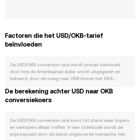
Factoren die het USD/OKB-tarief
beïnvloeden
De USD/OKB conversion rate wordt primair beïnvloed
door hoe de Amerikaanse dollar wordt uitgegeven en
beheerd, door de vraag naar OKB binnen het OKX-
ecosysteem, en door bredere marktdynamiek. Aan de
De berekening achter USD naar OKB
USD-zijde wordt de aanbodkant bepaald door monetair
conversiekoers
en fiscaal beleid in de VS: de Federal Reserve beïnvloedt
de USD-omloop via renteverhogingen of -verlagingen,
kwantitatieve verruiming (QE) of verkrapping (QT), en
liquiditeitsvoorziening aan het banksysteem, terwijl het
De USD/OKB conversion rate komt tot stand waar kopers
Amerikaanse ministerie van Financiën schuld uitgeeft die
en verkopers elkaar treffen. In een orderboek wordt de
kapitaal aantrekt of afstoot. In tegenstelling tot veel
prijs bepaald door de laatst uitgevoerde transactie, het