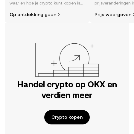
waar en hoe je crypto kunt kopen is
prijsveranderingen in
eenvoudiger dan je denkt. Begin je
sentiment in de co
Op ontdekking gaan
Prijs weergeven
reis op de mobiele app van OKX of
en meer.
hier op het web.
Handel crypto op OKX en
verdien meer
Crypto kopen