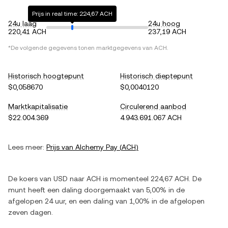
Prijs in real time: 224,67 ACH
24u laag
24u hoog
220,41 ACH
237,19 ACH
*De volgende gegevens tonen marktgegevens van
ACH
.
Historisch hoogtepunt
Historisch dieptepunt
$0,058670
$0,0040120
Marktkapitalisatie
Circulerend aanbod
$22.004.369
4.943.691.067 ACH
Lees meer:
Prijs van
Alchemy Pay
(
ACH
)
De koers van
USD
naar
ACH
is momenteel
224,67
ACH
. De
munt heeft een
daling
doorgemaakt van
5,00%
in de
afgelopen 24 uur, en een
daling
van
1,00%
in de afgelopen
zeven dagen.