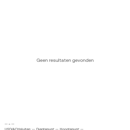
Geen resultaten gevonden
-- ~ --
USD/ACHsluiten: --
Dieptepunt: --
Hoogtepunt: --