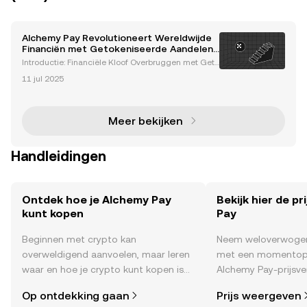
Alchemy Pay Revolutioneert Wereldwijde
Financiën met Getokeniseerde Aandelen
en Integratie van Reële Activa
Introductie: Financiële Kloof Overbruggen met Geto
keniseerde Reële Activa Het wereldwijde financiële
11 jul 2025
landschap ondergaat een ingrijpende transformati
e, aangedreven door blockchaintechnologie en de
opk
Meer bekijken
Handleidingen
Ontdek hoe je Alchemy Pay
Bekijk hier de p
kunt kopen
Pay
Beginnen met crypto kan
Neem weloverwogen
overweldigend aanvoelen, maar leren
met een momentop
waar en hoe je crypto kunt kopen is
Alchemy Pay-prijsve
eenvoudiger dan je denkt. Begin je
real time , het sent
Op ontdekking gaan
Prijs weergeven
reis op de mobiele app van OKX of
community, nieuws 