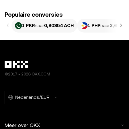
Populaire conversies
1 PKR
naar
0,80854 ACH
1 PHP
naar
3,691 A
©2017 - 2026 OKX.COM
Nederlands/EUR
Meer over OKX