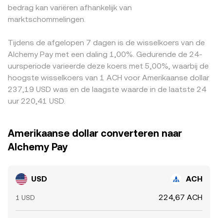
bedrag kan variëren afhankelijk van
futures-funding rates genoteerd in USD, opties-
zijde als USD-proxy en kan de poolprijs, via arbitrage en
ten opzichte van USD noteert, werkt die ‘basis’ door in de
expiraties, en grote stromen van ‘whales’ die USD naar
marktschommelingen.
routering, doorwerken in de uiteindelijk gequote USD/ACH
gequote USD/ACH-prijs via omrekenroutes.
ACH (of omgekeerd) verplaatsen, kunnen het orderboek
conversion rate.
Arbitragepartijen kopen waar USD/ACH goedkoper is en
tijdelijk uit balans brengen en de USD/ACH conversion rate
verkopen waar het duurder is, wat de prijzen doorgaans
Tijdens de afgelopen 7 dagen is de wisselkoers van de
bewegen.
naar elkaar toe trekt, maar het proces is niet perfect en
Alchemy Pay met een daling 1,00%. Gedurende de 24-
kan bij volatiliteit, ondiepe liquiditeit of trage fiat-rails
uursperiode varieerde deze koers met 5,00%, waarbij de
tijdelijk achterlopen.
hoogste wisselkoers van 1 ACH voor Amerikaanse dollar
237,19 USD was en de laagste waarde in de laatste 24
uur 220,41 USD.
Amerikaanse dollar converteren naar
Alchemy Pay
USD
ACH
224,67 ACH
1 USD