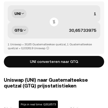
UNI
GTQ
1 Uniswap = 30,65 Guatemalteekse quetzal, 1 Guatemalteekse
quetzal = 0,032619 Uniswap
UNI converteren naar GTQ
Uniswap (UNI) naar Guatemalteekse
quetzal (GTQ) prijsstatistieken
Prijs in real time: Q30,6573