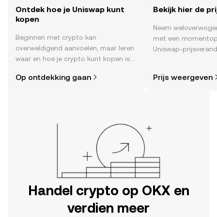
Ontdek hoe je Uniswap kunt
Bekijk hier de pr
kopen
Neem weloverwogen
Beginnen met crypto kan
met een momentop
overweldigend aanvoelen, maar leren
Uniswap-prijsverand
waar en hoe je crypto kunt kopen is
time , het sentimen
eenvoudiger dan je denkt. Begin je
nieuws en meer.
Op ontdekking gaan
Prijs weergeven
reis op de mobiele app van OKX of
hier op het web.
Handel crypto op OKX en
verdien meer