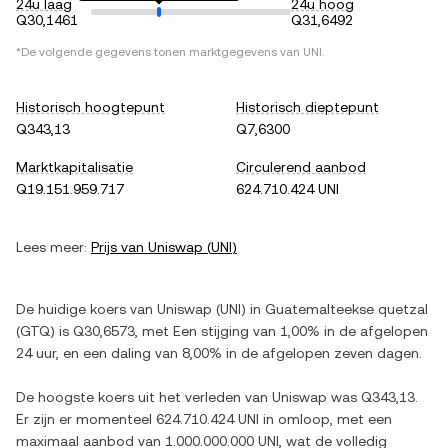
24u laag
24u hoog
Q30,1461
Q31,6492
*De volgende gegevens tonen marktgegevens van
UNI
.
Historisch hoogtepunt
Historisch dieptepunt
Q343,13
Q7,6300
Marktkapitalisatie
Circulerend aanbod
Q19.151.959.717
624.710.424 UNI
Lees meer:
Prijs van
Uniswap
(
UNI
)
De huidige koers van
Uniswap
(
UNI
) in
Guatemalteekse quetzal
(
GTQ
) is
Q30,6573
, met
Een stijging
van
1,00%
in de afgelopen
24 uur, en
een daling
van
8,00%
in de afgelopen zeven dagen.
De hoogste koers uit het verleden van
Uniswap
was
Q343,13
.
Er zijn er momenteel
624.710.424 UNI
in omloop, met een
maximaal aanbod van
1.000.000.000 UNI
, wat de volledig