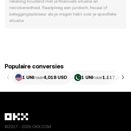
rekening houdend met je financiële situatie en
risicobereidheid. Raadpleeg een juridisch, fiscaal of
beleggingsadviseur als je vragen hebt over je specifieke
situatie.
Populaire conversies
1 UNI
naar
4,018 USD
1 UNI
naar
1.117,16 PK
©2017 - 2026 OKX.COM