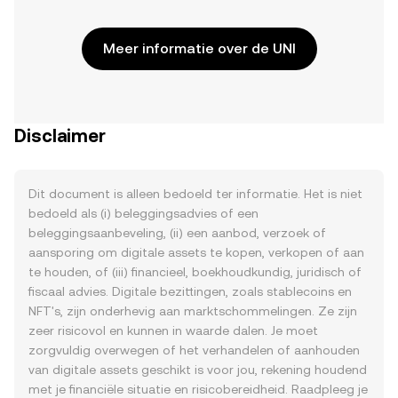
Meer informatie over de UNI
Disclaimer
Dit document is alleen bedoeld ter informatie. Het is niet
bedoeld als (i) beleggingsadvies of een
beleggingsaanbeveling, (ii) een aanbod, verzoek of
aansporing om digitale assets te kopen, verkopen of aan
te houden, of (iii) financieel, boekhoudkundig, juridisch of
fiscaal advies. Digitale bezittingen, zoals stablecoins en
NFT's, zijn onderhevig aan marktschommelingen. Ze zijn
zeer risicovol en kunnen in waarde dalen. Je moet
zorgvuldig overwegen of het verhandelen of aanhouden
van digitale assets geschikt is voor jou, rekening houdend
met je financiële situatie en risicobereidheid. Raadpleeg je