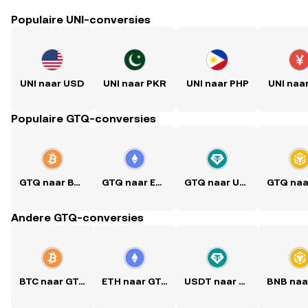
Populaire UNI-conversies
UNI naar USD
UNI naar PKR
UNI naar PHP
UNI naa
Populaire GTQ-conversies
GTQ naar BTC
GTQ naar ETH
GTQ naar USDT
Andere GTQ-conversies
BTC naar GTQ
ETH naar GTQ
USDT naar GTQ