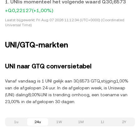
1. UNIis momenteel het volgende waard Q30,6573
+Q0,22127
(+1,00%)
Laatst bijgewerkt:
Fri Aug 07 2026 11:12:34 (UTC+0000) (Coordinated
Universal Time)
UNI/GTQ-markten
UNI naar GTQ conversietabel
Vanaf vandaag is 1 UNI gelijk aan 30,6573 GTQ,stijging1,00%
van de afgelopen 24 uur. In de afgelopen week, is Uniswap
(UNI) daling8,00%UNI is trending omhoog, een toename van
23,00% in de afgelopen 30 dagen.
1u
24u
1W
1M
1J
2Y