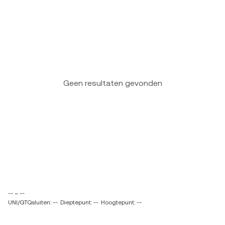
Geen resultaten gevonden
-- ~ --
UNI/GTQsluiten: --
Dieptepunt: --
Hoogtepunt: --