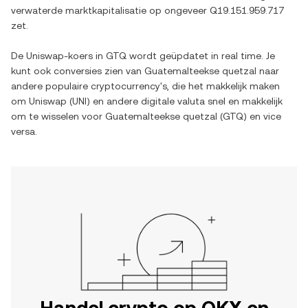
verwaterde marktkapitalisatie op ongeveer
Q19.151.959.717
zet.
De
Uniswap
-koers in
GTQ
wordt geüpdatet in real time. Je
kunt ook conversies zien van
Guatemalteekse quetzal
naar
andere populaire cryptocurrency's, die het makkelijk maken
om
Uniswap
(
UNI
) en andere digitale valuta snel en makkelijk
om te wisselen voor
Guatemalteekse quetzal
(
GTQ
) en vice
versa.