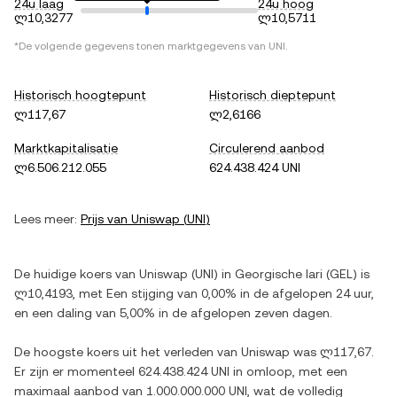
24u laag
24u hoog
ლ10,3277
ლ10,5711
*De volgende gegevens tonen marktgegevens van
UNI
.
Historisch hoogtepunt
Historisch dieptepunt
ლ117,67
ლ2,6166
Marktkapitalisatie
Circulerend aanbod
ლ6.506.212.055
624.438.424 UNI
Lees meer:
Prijs van
Uniswap
(
UNI
)
De huidige koers van
Uniswap
(
UNI
) in
Georgische lari
(
GEL
) is
ლ10,4193
, met
Een stijging
van
0,00%
in de afgelopen 24 uur,
en
een daling
van
5,00%
in de afgelopen zeven dagen.
De hoogste koers uit het verleden van
Uniswap
was
ლ117,67
.
Er zijn er momenteel
624.438.424 UNI
in omloop, met een
maximaal aanbod van
1.000.000.000 UNI
, wat de volledig