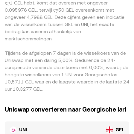
ლ1 GEL hebt, komt dat overeen met ongeveer
status van governance‑tokens in de VS en de EU, kunnen
swaps verschuiven deze verhouding en dus de actuele
discount op USDT werkt dan door in de uiteindelijke
0,095976 GEL, terwijl ლ50 GEL overeenkomt met
tot abrupte veranderingen leiden. Tot slot voegen
prijs. Deze spotprijzen worden vervolgens via
UNI/GEL‑notering. Geografische en regelgevende
ongeveer 4,7988 GEL. Deze cijfers geven een indicatie
technische marktmechanieken extra volatiliteit toe:
aggregators en marktmakers vertaald naar een
factoren kunnen eveneens zorgen voor premies of
van de wisselkoers tussen GEL en UNI, het exacte
funding rates op UNI‑perpetuals, aflopende opties, grote
UNI/GEL‑notering, waarbij de meest recente en meest
kortingen, bijvoorbeeld wanneer toegang tot
bedrag kan variëren afhankelijk van
on‑chain verplaatsingen door walvissen en
liquide quotes de grootste invloed hebben.
Uniswap‑gerelateerde producten of fiat‑rails in bepaalde
liquiditeitsschokken op DEX’s en CEX’s kunnen de UNI/GEL
marktschommelingen.
regio’s verschilt. Arbitrageurs helpen deze verschillen te
conversion rate op korte termijn merkbaar bewegen.
verkleinen door UNI tussen beurzen te verplaatsen en
prijsverschillen te benutten, maar fricties zoals
Tijdens de afgelopen 7 dagen is de wisselkoers van de
transactiekosten, opnamelimieten en wisselvolatiliteit
Uniswap met een daling 5,00%. Gedurende de 24-
voorkomen dat de UNI/GEL conversion rate overal
uursperiode varieerde deze koers met 0,00%, waarbij de
permanent identiek is.
hoogste wisselkoers van 1 UNI voor Georgische lari
10,5711 GEL was en de laagste waarde in de laatste 24
uur 10,3277 GEL.
Uniswap converteren naar Georgische lari
UNI
GEL