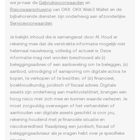
we je naar de
Gebruiksvoorwaarden
en
Risicowaarschuwing
van OKX. OKX Web3 Wallet en de
bijbehorende diensten zijn onderhevig aan afzonderlijke
Servicevoorwaarden
.
Je bekijkt inhoud die is samengevat door AI. Houd er
rekening mee dat de verstrekte informatie mogelijk niet
helemaal nauwkeurig, volledig of actueel is. Deze
informatie mag niet worden beschouwd als (i)
beleggingsadvies of een aanbeveling om te beleggen, (ii)
aanbod, uitnodiging of aansporing om digitale activa te
kopen, te verkopen of te bezitten, of (iii) financieel,
boekhoudkundig, juridisch of fiscaal advies. Digitale
assets zijn onderhevig aan marktvolatiliteit, brengen een
hoog risico met zich mee en kunnen waarde verliezen. Je
moet zorgvuldig overwegen of het verhandelen of
aanhouden van digitale assets geschikt is voor jou,
rekening houdend met je financiële situatie en
risicobereidheid. Raadpleeg een juridisch, fiscaal of
beleggingsadviseur als je vragen hebt over je specifieke