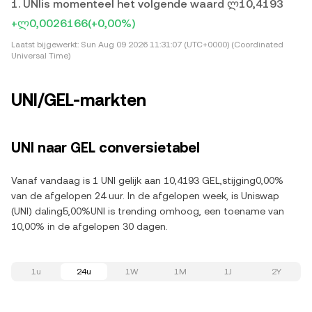
1. UNIis momenteel het volgende waard ლ10,4193
+ლ0,0026166
(+0,00%)
Laatst bijgewerkt:
Sun Aug 09 2026 11:31:07 (UTC+0000) (Coordinated
Universal Time)
UNI/GEL-markten
UNI naar GEL conversietabel
Vanaf vandaag is 1 UNI gelijk aan 10,4193 GEL,stijging0,00%
van de afgelopen 24 uur. In de afgelopen week, is Uniswap
(UNI) daling5,00%UNI is trending omhoog, een toename van
10,00% in de afgelopen 30 dagen.
1u
24u
1W
1M
1J
2Y