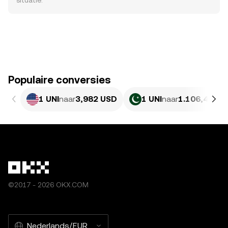
situatie.
Populaire conversies
1 UNI
naar
3,982 USD
1 UNI
naar
1.106,47 PK
©2017 - 2026 OKX.COM
Nederlands/EUR