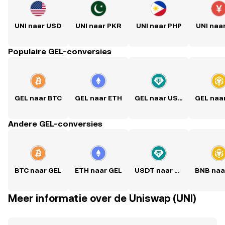
UNI naar USD
UNI naar PKR
UNI naar PHP
UNI naa
Populaire GEL-conversies
GEL naar BTC
GEL naar ETH
GEL naar USDT
GEL naa
Andere GEL-conversies
BTC naar GEL
ETH naar GEL
USDT naar GEL
BNB naa
Meer informatie over de Uniswap (UNI)