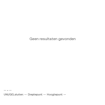
Geen resultaten gevonden
-- ~ --
UNI/GELsluiten: --
Dieptepunt: --
Hoogtepunt: --