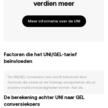
verdien meer
Meer informatie over de UNI
Factoren die het UNI/GEL-tarief
beïnvloeden
De UNI/GEL conversion rate wordt beïnvloed door
factoren die zowel uit de Uniswap‑ecosystemen als uit
bredere marktomstandigheden komen. Aan de
aanbodzijde is UNI een governance‑token zonder
De berekening achter UNI naar GEL
protocolmatige halvering of verbranden; de circulatie
conversiekoers
wordt vooral gestuurd door toewijzingen uit de