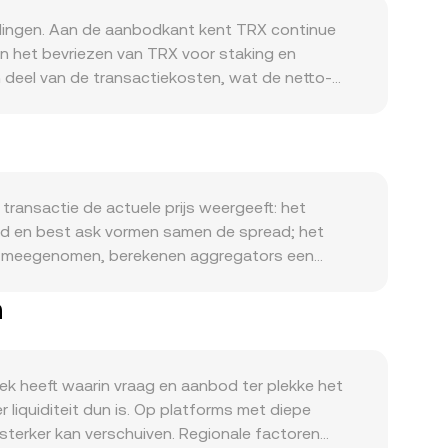
elingen. Aan de aanbodkant kent TRX continue
kan het bevriezen van TRX voor staking en
n deel van de transactiekosten, wat de netto-
onden met de activiteit op het Tron-netwerk:
te on-chain transfers stimuleren de behoefte aan
ondersteunen de netwerkvraag. Macro gezien
drukken doorgaans crypto-breed. Aan de DKK-kant
 DKK in de TRX/DKK conversion rate doorwerken.
transactie de actuele prijs weergeeft: het
e EER, en dus indirect voor DKK-markten), en
id en best ask vormen samen de spread; het
 voegen technische marktdynamieken extra ruis
en meegenomen, berekenen aggregators een
 in exchange-reserves, grootschalige on-chain
_i × Volume_i) / Σ Volume_i. Voor een eenvoudige
ersion rate op de korte termijn merkbaar laten
n
sion rate. Naast orderboeken draagt ook DEX-
x × y = k, waarbij x en y de poolreserves zijn; de
 prijzen beïnvloeden op hun beurt
oek heeft waarin vraag en aanbod ter plekke het
 liquiditeit dun is. Op platforms met diepe
 sterker kan verschuiven. Regionale factoren