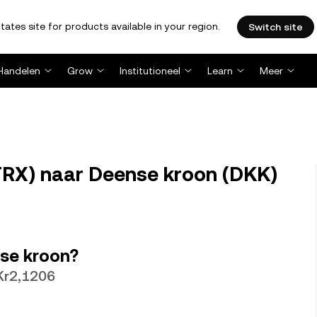
tates site for products available in your region.
Switch site
Handelen
Grow
Institutioneel
Learn
Meer
TRX) naar Deense kroon (DKK)
nse kroon?
Kr2,1206