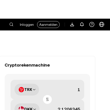
Inloggen
Aanmelden
Cryptorekenmachine
TRX
DKK