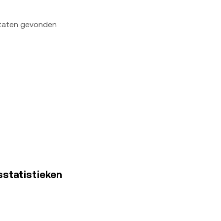
ltaten gevonden
sstatistieken