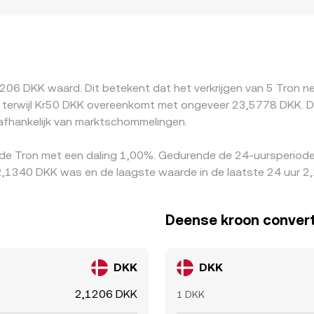
 of fiat-kanalen strikter gereguleerd zijn, kan een premie 
doorvertaald naar DKK; eventuele premies of kortingen in US
RX/DKK-notering. Arbitrageurs kopen op goedkopere venues e
rfect mechanisme: transactiekosten, opnamelimieten, on-chain 
sion rate tussen beurzen tijdelijk blijven bestaan.
1206 DKK waard. Dit betekent dat het verkrijgen van 5 Tron 
erwijl Kr50 DKK overeenkomt met ongeveer 23,5778 DKK. Dez
afhankelijk van marktschommelingen.
 de Tron met een daling 1,00%. Gedurende de 24-uursperiode
,1340 DKK was en de laagste waarde in de laatste 24 uur 2
Deense kroon convert
DKK
DKK
2,1206 DKK
1 DKK