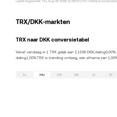
Laatst bijgewerkt:
Thu Aug 06 2026 21:06:53 (UTC+0000) (Coordinated
TRX/DKK-markten
TRX naar DKK conversietabel
Vanaf vandaag is 1 TRX gelijk aan 2,1206 DKK,daling0,00% 
daling1,00%TRX is trending omlaag, een afname van 1,00%
1u
24u
1W
1M
1J
2Y