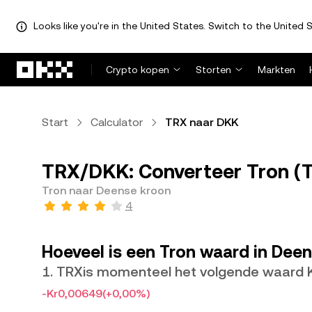
Looks like you're in the United States. Switch to the United S
Overslaan naar hoofdinhoud
Crypto kopen
Storten
Markten
Start
Calculator
TRX naar DKK
TRX/DKK: Converteer Tron (
Tron naar Deense kroon
4
Hoeveel is een Tron waard in Dee
1. TRXis momenteel het volgende waard 
-Kr0,00649
(+0,00%)