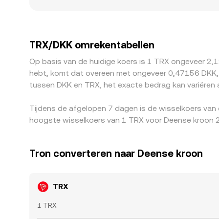
spelen eveneens mee: in markten waar TRX-toegang
eerst tegen USDT of USD geprijsd en vervolgens 
USD naar DKK, werken door in de uiteindelijke T
naar elkaar toe trekt. Toch is arbitrage geen pe
TRX/DKK omrekentabellen
ervoor zorgen dat verschillen in de TRX/DKK conver
Op basis van de huidige koers is 1 TRX ongeveer 2,
hebt, komt dat overeen met ongeveer 0,47156 DKK, t
tussen DKK en TRX, het exacte bedrag kan variëren 
Tijdens de afgelopen 7 dagen is de wisselkoers van
hoogste wisselkoers van 1 TRX voor Deense kroon 2
Tron converteren naar Deense kroon
TRX
1 TRX