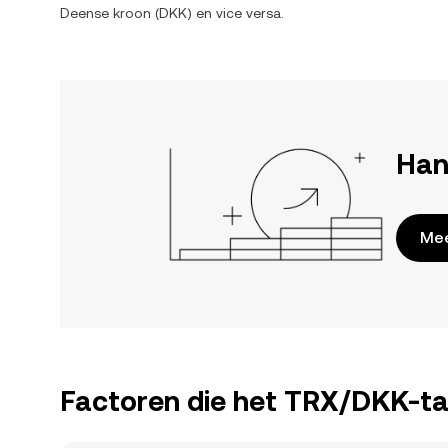
Deense kroon
(
DKK
) en vice versa.
Han
Mee
Factoren die het TRX/DKK-ta