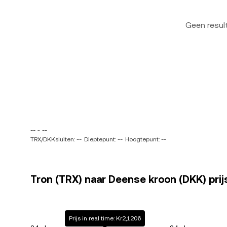
Geen resu
-- ~ --
TRX/DKKsluiten: --
Dieptepunt: --
Hoogtepunt: --
Tron (TRX) naar Deense kroon (DKK) prij
Prijs in real time: Kr2,1206