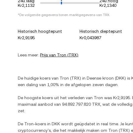
24u laag
24u hoog
Kr2,1132
Kr2,1340
*De volgende gegevens tonen marktgegevens van
TRX
.
Historisch hoogtepunt
Historisch dieptepunt
Kr2,9195
Kr0,043987
Lees meer:
Prijs van
Tron
(
TRX
)
De huidige koers van
Tron
(
TRX
) in
Deense kroon
(
DKK
) is
een daling
van
1,00%
in de afgelopen zeven dagen.
De hoogste koers uit het verleden van
Tron
was
Kr2,9195
.
maximaal aanbod van
94.892.797.820 TRX
, wat de volledi
zet.
De
Tron
-koers in
DKK
wordt geüpdatet in real time. Je kun
cryptocurrency's, die het makkelijk maken om
Tron
(
TRX
) 