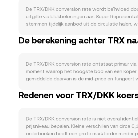
De TRX/DKK conversion rate wordt beïnvloed doo
uitgifte via blokbeloningen aan Super Representati
stemmen tijdelijk aanbod uit de circulatie halen
omloop in periodes van hoge ketenactiviteit kan 
De berekening achter TRX na
hoge volumes in stablecoin-verkeer (met name US
TRX voor transactiekosten en liquiditeit. Ook 
beweegt TRX vaak mee met Bitcoin-richting en h
speelt mee dat de Deense kroon strak meebeweeg
De TRX/DKK conversion rate ontstaat primair via p
Regulatoir kunnen gebeurtenissen zoals noterings
moment waarop het hoogste bod van een koper en
handhavingszaken rond TRX of aan Tron gekoppelde
gemiddelde daarvan is de mid-price en fungeert
toe: positieve of negatieve funding rates op TR
volumegewogen gemiddelde prijs (VWAP), waarbij 
verplaatsingen door ‘whales’, en veranderende li
Redenen voor TRX/DKK koersv
rekenhulp geldt: DKK-waarde = TRX-hoeveelheid ×
bewegen.
liquidity bij aan prijsvorming voor TRX. Op AMM’s
spotprijs benadert y/x en verschuift bij elke swa
gecentraliseerde markten via arbitrage, wat bijdra
De TRX/DKK conversion rate is niet overal identi
prijsniveau bepalen. Kleine verschillen van circa
orderboeken heeft een grote marktorder minder pri