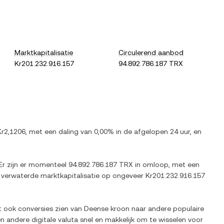
Marktkapitalisatie
Circulerend aanbod
Kr201.232.916.157
94.892.786.187 TRX
Kr2,1206
, met
een daling
van
0,00%
in de afgelopen 24 uur, en
 Er zijn er momenteel
94.892.786.187 TRX
in omloop, met een
g verwaterde marktkapitalisatie op ongeveer
Kr201.232.916.157
t ook conversies zien van
Deense kroon
naar andere populaire
en andere digitale valuta snel en makkelijk om te wisselen voor