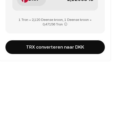
1 Tron = 2,120 Deense kroon, 1 Deense kroon =
0,47156 Tron
TRX converteren naar DKK