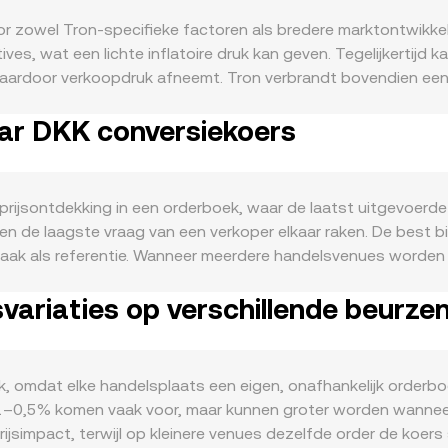
r zowel Tron-specifieke factoren als bredere marktontwikk
ves, wat een lichte inflatoire druk kan geven. Tegelijkertijd 
, waardoor verkoopdruk afneemt. Tron verbrandt bovendien ee
verlagen. Aan de vraagkant is het gebruik van TRX nauw verb
ar DKK conversiekoers
DT op Tron), DeFi-apps zoals JustLend en Sun.io, en frequen
use-cases zoals lage-kostenoverdrachten en gaming op Tron 
et algemene risicosentiment op markten; risk-off periodes 
t met de euro, waardoor schommelingen in EUR-sterkte via
rijsontdekking in een orderboek, waar de laatst uitgevoerde 
besluiten op beurzen, EU-kaders zoals MiCA (relevant voor d
 de laagste vraag van een verkoper elkaar raken. De best b
 entiteiten voor korte-termijnvolatiliteit zorgen. Tot slot
 vaak als referentie. Wanneer meerdere handelsvenues word
X-perpetuals, aflopende derivatencontracten, verschuivingen
grotere volumes zwaarder meewegen. Formule: VWAP = Σ(Price
quiditeit op belangrijke handelsparen kunnen de TRX/DKK conv
ariaties op verschillende beurze
 conversion rate, en TRX-hoeveelheid = DKK-waarde / conver
 zoals SunSwap gelden constant-productmarkten met de relatie 
p afhankelijk van handelsgrootte en pooldiepte. Deze on-chain
agt aan de uiteindelijke TRX/DKK conversion rate die je ziet.
ek, omdat elke handelsplaats een eigen, onafhankelijk orderb
 0,1–0,5% komen vaak voor, maar kunnen groter worden wanneer
jsimpact, terwijl op kleinere venues dezelfde order de koers