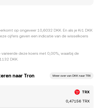
of korting ontstaan. Daarnaast wordt TRX veelal
DT ten opzichte van USD, plus de omzetting van
n verkopen op duurdere, wat prijzen doorgaans
bevestigingstijden en kapitaalrestricties kunnen
neerkomt op ongeveer 10,6032 DKK. En als je Kr1 DKK
e cijfers geven een indicatie van de wisselkoers
 varieerde deze koers met 0,00%, waarbij de
,1132 DKK.
eren naar Tron
Meer over van DKK naar TRX
TRX
0,47156 TRX