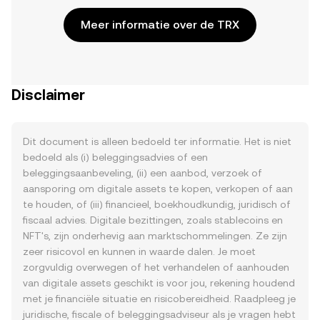
Meer informatie over de TRX
Disclaimer
Dit document is alleen bedoeld ter informatie. Het is niet
bedoeld als (i) beleggingsadvies of een
beleggingsaanbeveling, (ii) een aanbod, verzoek of
aansporing om digitale assets te kopen, verkopen of aan
te houden, of (iii) financieel, boekhoudkundig, juridisch of
fiscaal advies. Digitale bezittingen, zoals stablecoins en
NFT's, zijn onderhevig aan marktschommelingen. Ze zijn
zeer risicovol en kunnen in waarde dalen. Je moet
zorgvuldig overwegen of het verhandelen of aanhouden
van digitale assets geschikt is voor jou, rekening houdend
met je financiële situatie en risicobereidheid. Raadpleeg je
juridische, fiscale of beleggingsadviseur als je vragen hebt