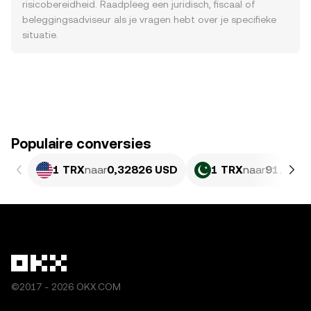
risicobereidheid. Raadpleeg een juridisch, fiscaal of
beleggingsadviseur als je vragen hebt over je specifieke
situatie.
Populaire conversies
1 TRX
naar
0,32826 USD
1 TRX
naar
91,17 P
©2017 - 2026 OKX.COM