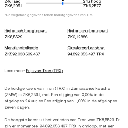
24u laag
24u hoog
ZK6,2051
ZK6,2577
*De volgende gegevens tonen marktgegevens van
TRX
.
Historisch hoogtepunt
Historisch dieptepunt
ZK8,5529
ZK0,12886
Marktkapitalisatie
Circulerend aanbod
ZK592.038.509.467
94.892.053.497 TRX
Lees meer:
Prijs van
Tron
(
TRX
)
De huidige koers van
Tron
(
TRX
) in
Zambiaanse kwacha
(
ZMW
) is
ZK6,2391
, met
Een stijging
van
0,00%
in de
afgelopen 24 uur, en
Een stijging
van
1,00%
in de afgelopen
zeven dagen.
De hoogste koers uit het verleden van
Tron
was
ZK8,5529
. Er
zijn er momenteel
94.892.053.497 TRX
in omloop, met een