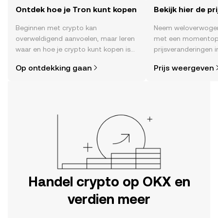
Ontdek hoe je Tron kunt kopen
Bekijk hier de pr
Beginnen met crypto kan
Neem weloverwogen
overweldigend aanvoelen, maar leren
met een momentop
waar en hoe je crypto kunt kopen is
prijsveranderingen in
eenvoudiger dan je denkt. Begin je
sentiment in de co
Op ontdekking gaan
Prijs weergeven
reis op de mobiele app van OKX of
en meer.
hier op het web.
Handel crypto op OKX en
verdien meer