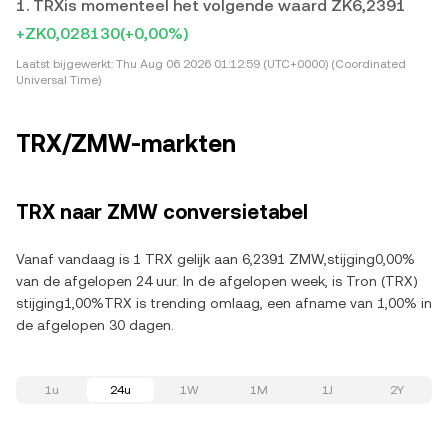
1. TRXis momenteel het volgende waard ZK6,2391
+ZK0,028130
(+0,00%)
Laatst bijgewerkt:
Thu Aug 06 2026 01:12:59 (UTC+0000) (Coordinated
Universal Time)
TRX/ZMW-markten
TRX naar ZMW conversietabel
Vanaf vandaag is 1 TRX gelijk aan 6,2391 ZMW,stijging0,00%
van de afgelopen 24 uur. In de afgelopen week, is Tron (TRX)
stijging1,00%TRX is trending omlaag, een afname van 1,00% in
de afgelopen 30 dagen.
1u
24u
1W
1M
1J
2Y