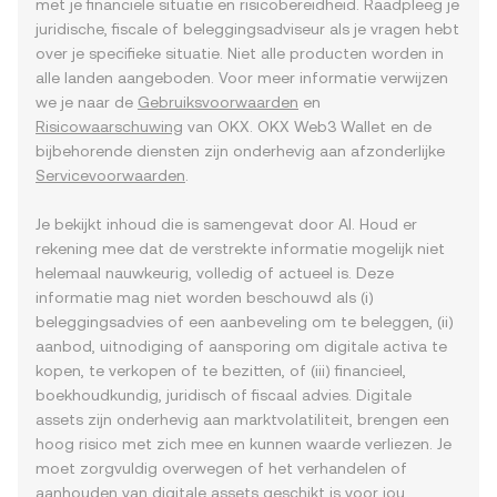
met je financiële situatie en risicobereidheid. Raadpleeg je
juridische, fiscale of beleggingsadviseur als je vragen hebt
over je specifieke situatie. Niet alle producten worden in
alle landen aangeboden. Voor meer informatie verwijzen
we je naar de
Gebruiksvoorwaarden
en
Risicowaarschuwing
van OKX. OKX Web3 Wallet en de
bijbehorende diensten zijn onderhevig aan afzonderlijke
Servicevoorwaarden
.
Je bekijkt inhoud die is samengevat door AI. Houd er
rekening mee dat de verstrekte informatie mogelijk niet
helemaal nauwkeurig, volledig of actueel is. Deze
informatie mag niet worden beschouwd als (i)
beleggingsadvies of een aanbeveling om te beleggen, (ii)
aanbod, uitnodiging of aansporing om digitale activa te
kopen, te verkopen of te bezitten, of (iii) financieel,
boekhoudkundig, juridisch of fiscaal advies. Digitale
assets zijn onderhevig aan marktvolatiliteit, brengen een
hoog risico met zich mee en kunnen waarde verliezen. Je
moet zorgvuldig overwegen of het verhandelen of
aanhouden van digitale assets geschikt is voor jou,