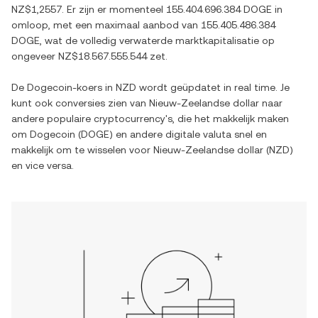
NZ$1,2557
. Er zijn er momenteel
155.404.696.384 DOGE
in
omloop, met een maximaal aanbod van
155.405.486.384
DOGE
, wat de volledig verwaterde marktkapitalisatie op
ongeveer
NZ$18.567.555.544
zet.
De
Dogecoin
-koers in
NZD
wordt geüpdatet in real time. Je
kunt ook conversies zien van
Nieuw-Zeelandse dollar
naar
andere populaire cryptocurrency's, die het makkelijk maken
om
Dogecoin
(
DOGE
) en andere digitale valuta snel en
makkelijk om te wisselen voor
Nieuw-Zeelandse dollar
(
NZD
)
en vice versa.