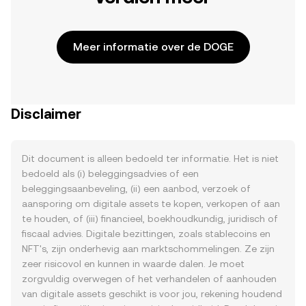
Meer informatie over de DOGE
Disclaimer
Dit document is alleen bedoeld ter informatie. Het is niet
bedoeld als (i) beleggingsadvies of een
beleggingsaanbeveling, (ii) een aanbod, verzoek of
aansporing om digitale assets te kopen, verkopen of aan
te houden, of (iii) financieel, boekhoudkundig, juridisch of
fiscaal advies. Digitale bezittingen, zoals stablecoins en
NFT's, zijn onderhevig aan marktschommelingen. Ze zijn
zeer risicovol en kunnen in waarde dalen. Je moet
zorgvuldig overwegen of het verhandelen of aanhouden
van digitale assets geschikt is voor jou, rekening houdend