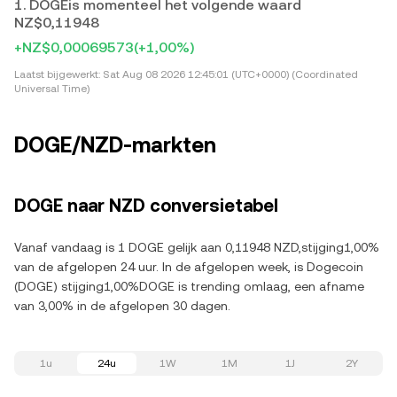
1. DOGEis momenteel het volgende waard
NZ$0,11948
+NZ$0,00069573
(+1,00%)
Laatst bijgewerkt:
Sat Aug 08 2026 12:45:01 (UTC+0000) (Coordinated
Universal Time)
DOGE/NZD-markten
DOGE naar NZD conversietabel
Vanaf vandaag is 1 DOGE gelijk aan 0,11948 NZD,stijging1,00%
van de afgelopen 24 uur. In de afgelopen week, is Dogecoin
(DOGE) stijging1,00%DOGE is trending omlaag, een afname
van 3,00% in de afgelopen 30 dagen.
1u
24u
1W
1M
1J
2Y