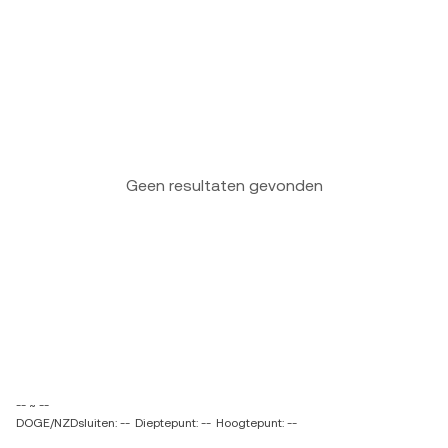
Geen resultaten gevonden
-- ~ --
DOGE/NZDsluiten: --
Dieptepunt: --
Hoogtepunt: --