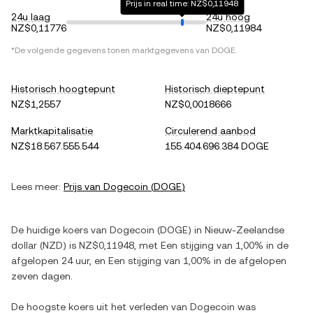
Prijs in real time: NZ$0,11948
24u laag
24u hoog
NZ$0,11776
NZ$0,11984
*De volgende gegevens tonen marktgegevens van
DOGE
.
Historisch hoogtepunt
Historisch dieptepunt
NZ$1,2557
NZ$0,0018666
Marktkapitalisatie
Circulerend aanbod
NZ$18.567.555.544
155.404.696.384 DOGE
Lees meer:
Prijs van
Dogecoin
(
DOGE
)
De huidige koers van
Dogecoin
(
DOGE
) in
Nieuw-Zeelandse
dollar
(
NZD
) is
NZ$0,11948
, met
Een stijging
van
1,00%
in de
afgelopen 24 uur, en
Een stijging
van
1,00%
in de afgelopen
zeven dagen.
De hoogste koers uit het verleden van
Dogecoin
was