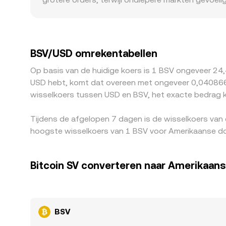
regionale noteringsstatus, KYC/fiat‑rails en co
Op veel venues noteert BSV primair tegen USDT; 
BSV/USD‑notering. Arbitrageurs kopen waar BSV go
opnamelimieten, netwerkvertragingen, fee‑structur
BSV/USD omrekentabellen
Op basis van de huidige koers is 1 BSV ongeveer 24,
USD hebt, komt dat overeen met ongeveer 0,040866 
wisselkoers tussen USD en BSV, het exacte bedrag k
Tijdens de afgelopen 7 dagen is de wisselkoers van
hoogste wisselkoers van 1 BSV voor Amerikaanse do
Bitcoin SV converteren naar Amerikaans
BSV