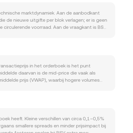
technische marktdynamiek. Aan de aanbodkant
e de nieuwe uitgifte per blok verlagen; er is geen
e circulerende voorraad. Aan de vraagkant is BSV
ta-opslag en enterprise‑toepassingen; toename
of stimuleren. BSV vertoont doorgaans hoge
USD, hogere rentes en een risicomijdende
bben. Regelgevend nieuws is eveneens relevant
aims van prominente figuren in de
nsactieprijs in het orderboek is het punt
ntiment beïnvloeden en daarmee de BSV/USD
iddelde daarvan is de mid‑price die vaak als
petuals, het aflopen van opties waar beschikbaar,
iddelde prijs (VWAP), waarbij hogere volumes
flow op spotmarkten spelen allemaal mee in de
 = BSV‑hoeveelheid × conversion rate, en
t verhandeld, komt de prijs direct uit het
jn referentieprijzen beïnvloeden. BSV heeft
e constante‑productformule x × y = k, waarbij de
van ordergrootte. Al deze mechanismen samen
oek heeft. Kleine verschillen van circa 0,1–0,5%
rgaans smallere spreads en minder prijsimpact bij
gevende factoren spelen bij BSV extra mee: