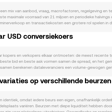
een mix van aanbod, vraag, macrofactoren, regelgeving en 
te maximale voorraad van 21 miljoen en periodieke halvings di
minerverkoop en transactiekosten een grotere rol spelen in d
rote blokken en gebruiksscenario’s zoals micropayments, da
ar USD conversiekoers
 BSV‑ecosysteem kan de vraag naar BSV als transactiebrandst
C vaak de richting bepalen; tegelijkertijd wegen een sterke 
 ruimer beleid en risicobereidheid het omgekeerde effect he
orms, juridische uitspraken rond intellectuele eigendom of cl
 kopers en verkopers elkaar ontmoeten: de meest recente tra
en in de VS, het VK of de EU kunnen liquiditeit en marktse
De beste bid en beste ask vormen samen de spread, en het gem
factoren extra kortetermijnvolatiliteit: funding rates op per
n samen berekenen dataleveranciers een volume‑gewogen gem
ate die de verkoopdruk van miners kunnen wijzigen, en order
Σ Volume_i. Voor een eenvoudige omzetting geldt: USD‑waarde
ariaties op verschillende beurzen
 Als BSV op sommige venues hoofdzakelijk via USD‑paren word
n liquiditeit toevoegen, kan de futures‑basis op korte termi
t; waar wrapped BSV op andere ketens in een AMM zit, geldt d
rhouding verschuiven, wat slippage veroorzaakt afhankelijk 
m identiek, omdat iedere beurs een eigen, onafhankelijk orderb
t stand komt en waarom deze per moment kan variëren.
delsplaats variëren. Beurzen met diepe liquiditeit hebben doo
ger zijn voor plotselinge uitschieters. Geografische en regel