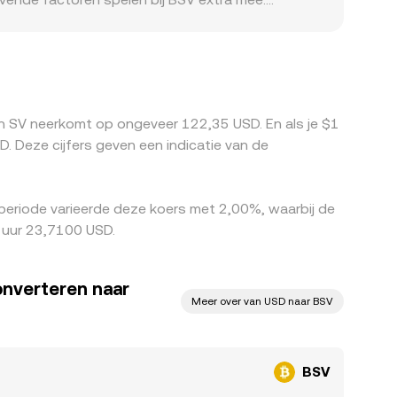
sen Amerikaanse, Europese en Aziatische markten.
e van USD werkt dan door in de afgeleide
eer naar elkaar toetrekt, maar fricties zoals
ddellijk verdwijnen.
in SV neerkomt op ongeveer 122,35 USD. En als je $1
Deze cijfers geven een indicatie van de
periode varieerde deze koers met 2,00%, waarbij de
 uur 23,7100 USD.
onverteren naar
Meer over van USD naar BSV
BSV