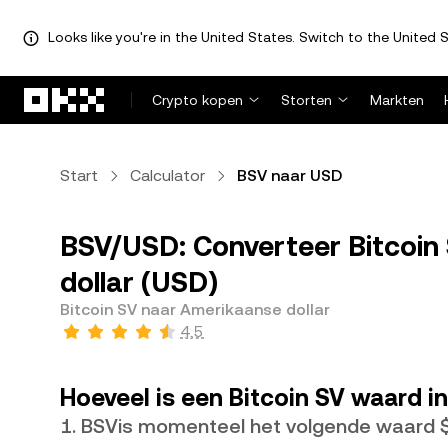
Looks like you're in the United States. Switch to the United S
Overslaan naar hoofdinhoud
Crypto kopen
Storten
Markten
Start
Calculator
BSV naar USD
BSV/USD: Converteer Bitcoin
dollar (USD)
Bitcoin SV naar Amerikaanse dollar
4,5
Hoeveel is een Bitcoin SV waard i
1. BSVis momenteel het volgende waard 