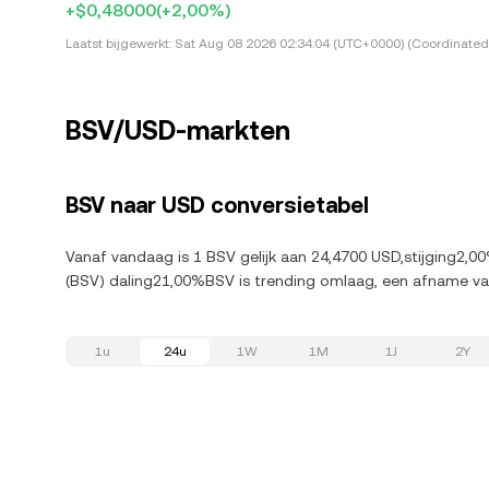
+$0,48000
(+2,00%)
Laatst bijgewerkt:
Sat Aug 08 2026 02:34:04 (UTC+0000) (Coordinated 
BSV/USD-markten
BSV naar USD conversietabel
Vanaf vandaag is 1 BSV gelijk aan 24,4700 USD,stijging2,00
(BSV) daling21,00%BSV is trending omlaag, een afname va
1u
24u
1W
1M
1J
2Y