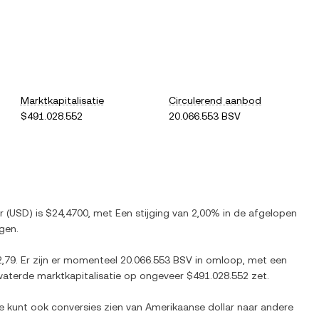
Marktkapitalisatie
Circulerend aanbod
$491.028.552
20.066.553 BSV
r
(
USD
) is
$24,4700
, met
Een stijging
van
2,00%
in de afgelopen
gen.
,79
. Er zijn er momenteel
20.066.553 BSV
in omloop, met een
rwaterde marktkapitalisatie op ongeveer
$491.028.552
zet.
Je kunt ook conversies zien van
Amerikaanse dollar
naar andere