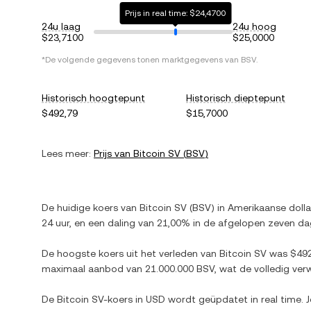
Prijs in real time: $24,4700
24u laag
24u hoog
$23,7100
$25,0000
*De volgende gegevens tonen marktgegevens van
BSV
.
Historisch hoogtepunt
Historisch dieptepunt
$492,79
$15,7000
Lees meer:
Prijs van
Bitcoin SV
(
BSV
)
De huidige koers van
Bitcoin SV
(
BSV
) in
Amerikaanse dolla
24 uur, en
een daling
van
21,00%
in de afgelopen zeven da
De hoogste koers uit het verleden van
Bitcoin SV
was
$492
maximaal aanbod van
21.000.000 BSV
, wat de volledig ve
De
Bitcoin SV
-koers in
USD
wordt geüpdatet in real time. 