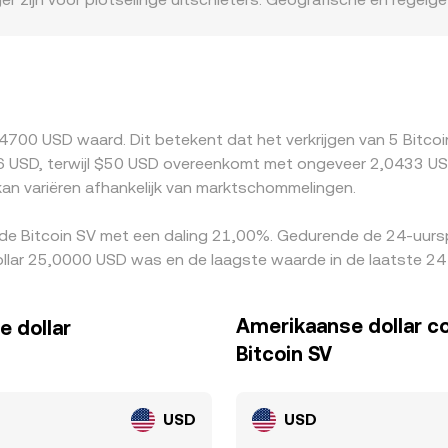
mpliance‑kosten kunnen zorgen voor premies of kortingen tus
de eventuele kleine premie of discount van USDT ten opzicht
edkoper is en verkopen waar het duurder is, wat de prijzen w
en en regelgeving voorkomen dat verschillen volledig en onmi
4700 USD waard. Dit betekent dat het verkrijgen van 5 Bitco
USD, terwijl $50 USD overeenkomt met ongeveer 2,0433 USD. 
an variëren afhankelijk van marktschommelingen.
 de Bitcoin SV met een daling 21,00%. Gedurende de 24-uurs
llar 25,0000 USD was en de laagste waarde in de laatste 24
Amerikaanse dollar c
e dollar
Bitcoin SV
USD
USD