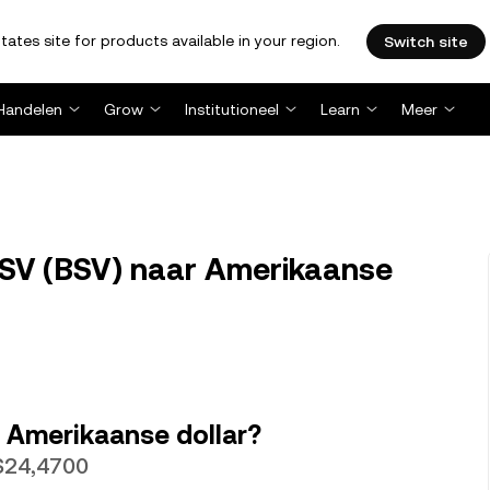
tates site for products available in your region.
Switch site
Handelen
Grow
Institutioneel
Learn
Meer
 SV (BSV) naar Amerikaanse
n Amerikaanse dollar?
$24,4700