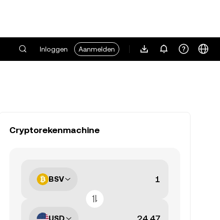
Inloggen
Aanmelden
Cryptorekenmachine
BSV
USD