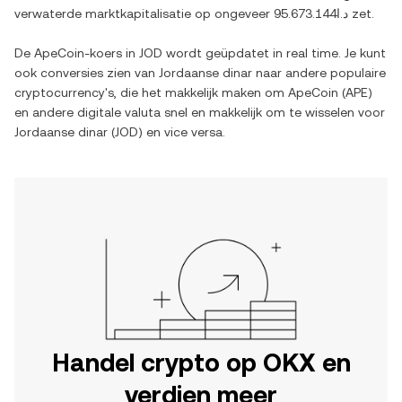
verwaterde marktkapitalisatie op ongeveer
د.ا95.673.144
zet.
De
ApeCoin
-koers in
JOD
wordt geüpdatet in real time. Je kunt
ook conversies zien van
Jordaanse dinar
naar andere populaire
cryptocurrency's, die het makkelijk maken om
ApeCoin
(
APE
)
en andere digitale valuta snel en makkelijk om te wisselen voor
Jordaanse dinar
(
JOD
) en vice versa.
Handel crypto op OKX en
verdien meer