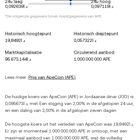
24u laag
24u hoog
د.ا0,097119
د.ا0,092639
*De volgende gegevens tonen marktgegevens van
APE
.
Historisch hoogtepunt
Historisch dieptepunt
د.ا0,057322
د.ا19,8492
Marktkapitalisatie
Circulerend aanbod
د.ا95.673.144
1.000.000.000 APE
Lees meer:
Prijs van
ApeCoin
(
APE
)
De huidige koers van
ApeCoin
(
APE
) in
Jordaanse dinar
(
JOD
) is
د.ا0,095673
, met
Een stijging
van
2,00%
in de afgelopen 24 uur,
en
een daling
van
2,00%
in de afgelopen zeven dagen.
De hoogste koers uit het verleden van
ApeCoin
was
د.ا19,8492
.
Er zijn er momenteel
1.000.000.000 APE
in omloop, met een
maximaal aanbod van
1.000.000.000 APE
, wat de volledig