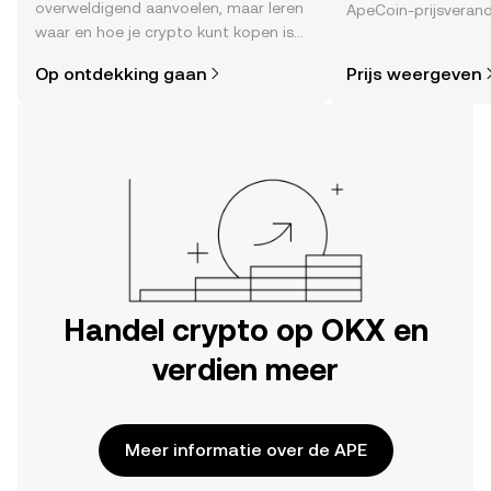
overweldigend aanvoelen, maar leren
ApeCoin-prijsverand
waar en hoe je crypto kunt kopen is
time , het sentimen
eenvoudiger dan je denkt. Begin je
nieuws en meer.
Op ontdekking gaan
Prijs weergeven
reis op de mobiele app van OKX of
hier op het web.
Handel crypto op OKX en
verdien meer
Meer informatie over de APE