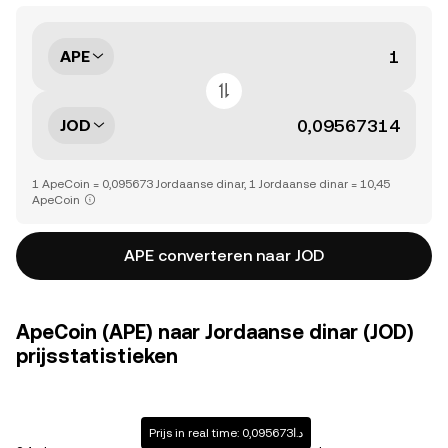
APE
JOD
1 ApeCoin = 0,095673 Jordaanse dinar, 1 Jordaanse dinar = 10,45
ApeCoin
APE converteren naar JOD
ApeCoin (APE) naar Jordaanse dinar (JOD)
prijsstatistieken
Prijs in real time: د.ا0,095673