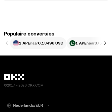
Populaire conversies
1 APE
naar
0,13496 USD
1 APE
naar
37,48 P
©2017 - 2026 OKX.COM
Nederlands/EUR