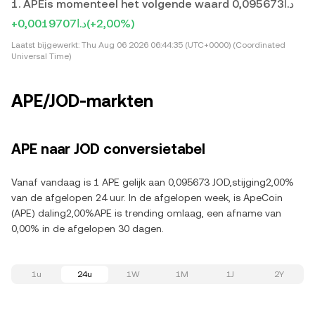
1. APEis momenteel het volgende waard د.ا0,095673
+د.ا0,0019707
(+2,00%)
Laatst bijgewerkt:
Thu Aug 06 2026 06:44:35 (UTC+0000) (Coordinated
Universal Time)
APE/JOD-markten
APE naar JOD conversietabel
Vanaf vandaag is 1 APE gelijk aan 0,095673 JOD,stijging2,00%
van de afgelopen 24 uur. In de afgelopen week, is ApeCoin
(APE) daling2,00%APE is trending omlaag, een afname van
0,00% in de afgelopen 30 dagen.
1u
24u
1W
1M
1J
2Y