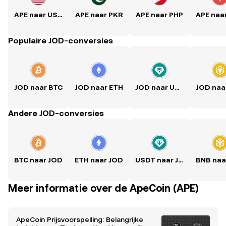
APE naar USD
APE naar PKR
APE naar PHP
APE naa
Populaire JOD-conversies
JOD naar BTC
JOD naar ETH
JOD naar USDT
Andere JOD-conversies
BTC naar JOD
ETH naar JOD
USDT naar JOD
Meer informatie over de ApeCoin (APE)
ApeCoin Prijsvoorspelling: Belangrijke