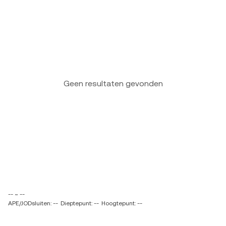
Geen resultaten gevonden
-- ~ --
APE/JODsluiten: --
Dieptepunt: --
Hoogtepunt: --