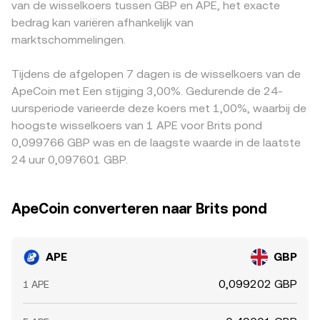
van de wisselkoers tussen GBP en APE, het exacte
funding rates in APE‑perpetuals sturen long‑ of
conversion rate een gecombineerde weergave is van
Daarnaast werkt de USDT‑basis door in de
bedrag kan variëren afhankelijk van
short‑positieopbouw aan, maandelijkse
meerdere onderliggende markten.
APE/GBP‑notering wanneer de prijs via APE/USDT en
token‑unlock‑events en grote on-chain verschuivingen
marktschommelingen.
GBP/USDT wordt afgeleid; een lichte premie of discount
van whales of treasury‑adressen veranderen het directe
in USDT ten opzichte van GBP beïnvloedt dan indirect de
aanbod, en eventuele opties‑aflopen of geconcentreerde
uiteindelijke pondprijs. Arbitrageurs kopen waar APE/GBP
Tijdens de afgelopen 7 dagen is de wisselkoers van de
orderstromen op grote beurzen kunnen plotselinge
goedkoper is en verkopen waar het duurder is, wat de
ApeCoin met Een stijging 3,00%. Gedurende de 24-
prijsbewegingen in de APE/GBP conversion rate
marktprijzen doorgaans naar elkaar toetrekt, maar
uursperiode varieerde deze koers met 1,00%, waarbij de
veroorzaken.
fricties zoals transactiekosten, opnametijden en risico
hoogste wisselkoers van 1 APE voor Brits pond
rond snelle koersbewegingen maken deze uitlijning
0,099766 GBP was en de laagste waarde in de laatste
onvolmaakt.
24 uur 0,097601 GBP.
ApeCoin converteren naar Brits pond
APE
GBP
0,099202 GBP
1 APE