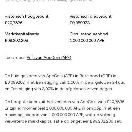
*De volgende gegevens tonen marktgegevens van
APE
.
Historisch hoogtepunt
Historisch dieptepunt
£20,7536
£0,059933
Marktkapitalisatie
Circulerend aanbod
£99.202.208
1.000.000.000 APE
Lees meer:
Prijs van
ApeCoin
(
APE
)
De huidige koers van
ApeCoin
(
APE
) in
Brits pond
(
GBP
) is
£0,099202
, met
Een stijging
van
1,00%
in de afgelopen 24 uur,
en
Een stijging
van
3,00%
in de afgelopen zeven dagen.
De hoogste koers uit het verleden van
ApeCoin
was
£20,7536
.
Er zijn er momenteel
1.000.000.000 APE
in omloop, met een
maximaal aanbod van
1.000.000.000 APE
, wat de volledig
verwaterde marktkapitalisatie op ongeveer
£99.202.208
zet.