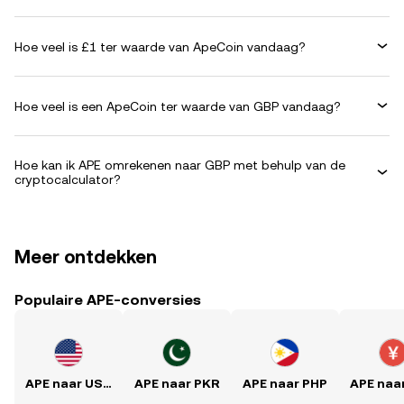
Hoe veel is £1 ter waarde van ApeCoin vandaag?
Hoe veel is een ApeCoin ter waarde van GBP vandaag?
Hoe kan ik APE omrekenen naar GBP met behulp van de
cryptocalculator?
Meer ontdekken
Populaire APE-conversies
APE naar USD
APE naar PKR
APE naar PHP
APE naa