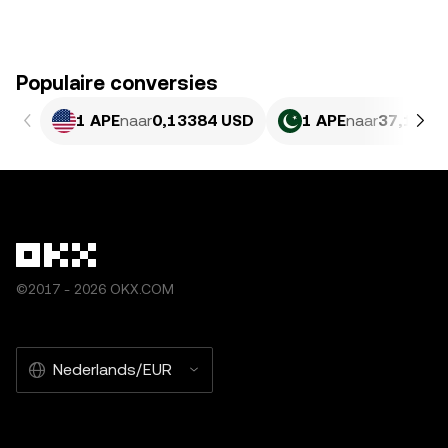
Populaire conversies
1 APE
naar
0,13384 USD
1 APE
naar
37,19 P
©2017 - 2026 OKX.COM
Nederlands/EUR