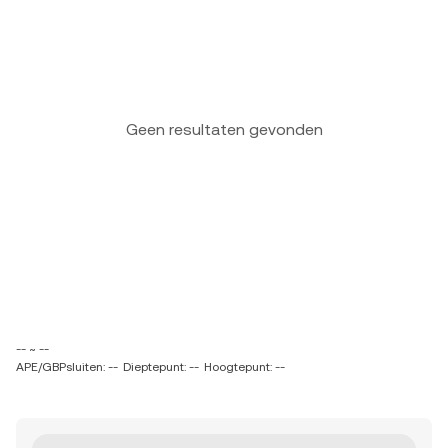
Geen resultaten gevonden
-- ~ --
APE/GBPsluiten: --
Dieptepunt: --
Hoogtepunt: --