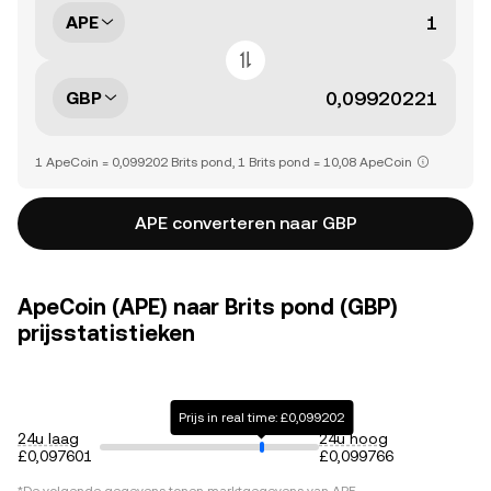
APE
GBP
1 ApeCoin = 0,099202 Brits pond, 1 Brits pond = 10,08 ApeCoin
APE converteren naar GBP
ApeCoin (APE) naar Brits pond (GBP)
prijsstatistieken
Prijs in real time: £0,099202
24u laag
24u hoog
£0,097601
£0,099766