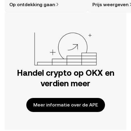
nieuws en meer.
Op ontdekking gaan
Prijs weergeven
reis op de mobiele app van OKX of
hier op het web.
Handel crypto op OKX en
verdien meer
Meer informatie over de APE