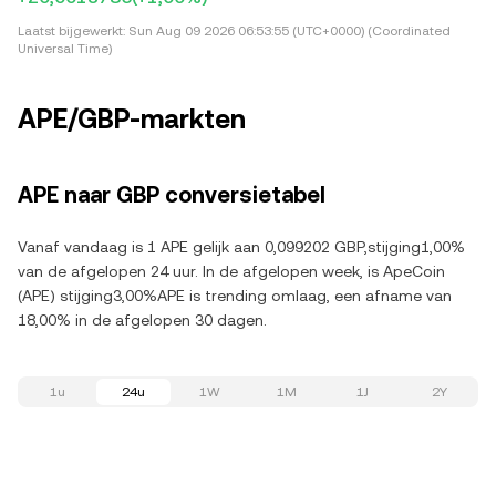
Laatst bijgewerkt:
Sun Aug 09 2026 06:53:55 (UTC+0000) (Coordinated
Universal Time)
APE/GBP-markten
APE naar GBP conversietabel
Vanaf vandaag is 1 APE gelijk aan 0,099202 GBP,stijging1,00%
van de afgelopen 24 uur. In de afgelopen week, is ApeCoin
(APE) stijging3,00%APE is trending omlaag, een afname van
18,00% in de afgelopen 30 dagen.
1u
24u
1W
1M
1J
2Y