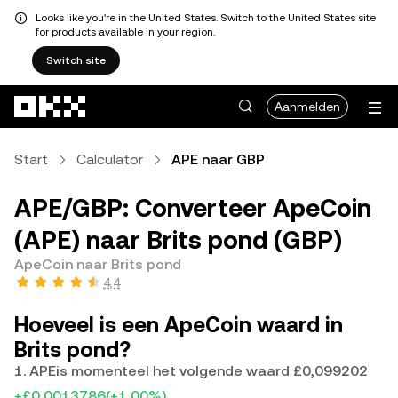
Looks like you're in the United States. Switch to the United States site
for products available in your region.
Switch site
Overslaan naar hoofdinhoud
Aanmelden
Start
Calculator
APE naar GBP
APE/GBP: Converteer ApeCoin
(APE) naar Brits pond (GBP)
ApeCoin naar Brits pond
4,4
Hoeveel is een ApeCoin waard in
Brits pond?
1. APEis momenteel het volgende waard £0,099202
+£0,0013786
(+1,00%)