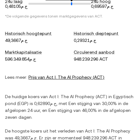
24u laag
24u hoog
ج.م0,69597
ج.م0,48105
*De volgende gegevens tonen marktgegevens van
ACT
.
Historisch hoogtepunt
Historisch dieptepunt
ج.م0,29321
ج.م49,3667
Marktkapitalisatie
Circulerend aanbod
ج.م596.349.854
948.239.296 ACT
Lees meer:
Prijs van
Act I: The AI Prophecy
(
ACT
)
De huidige koers van
Act I: The AI Prophecy
(
ACT
) in
Egyptisch
pond
(
EGP
) is
ج.م0,62890
, met
Een stijging
van
30,00%
in de
afgelopen 24 uur, en
Een stijging
van
46,00%
in de afgelopen
zeven dagen.
De hoogste koers uit het verleden van
Act I: The AI Prophecy
was
ج.م49,3667
. Er zijn er momenteel
948.239.296 ACT
in