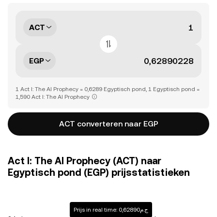
ACT
EGP
1 Act I: The AI Prophecy = 0,6289 Egyptisch pond, 1 Egyptisch pond =
1,590 Act I: The AI Prophecy
ACT converteren naar EGP
Act I: The AI Prophecy (ACT) naar
Egyptisch pond (EGP) prijsstatistieken
Prijs in real time: ج.م0,62890