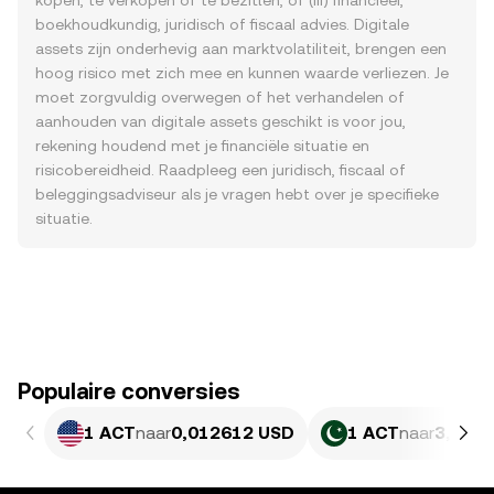
kopen, te verkopen of te bezitten, of (iii) financieel,
boekhoudkundig, juridisch of fiscaal advies. Digitale
assets zijn onderhevig aan marktvolatiliteit, brengen een
hoog risico met zich mee en kunnen waarde verliezen. Je
moet zorgvuldig overwegen of het verhandelen of
aanhouden van digitale assets geschikt is voor jou,
rekening houdend met je financiële situatie en
risicobereidheid. Raadpleeg een juridisch, fiscaal of
beleggingsadviseur als je vragen hebt over je specifieke
situatie.
Populaire conversies
1 ACT
naar
0,012612 USD
1 ACT
naar
3,503 