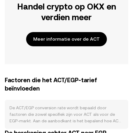
Handel crypto op OKX en
verdien meer
Meer informatie over de ACT
Factoren die het ACT/EGP-tarief
beïnvloeden
De ACT/EGP conversion rate wordt bepaald door
factoren die zowel specifiek zijn voor ACT als voor de
EGP-markt. Aan de aanbodkant is het bepalend hoe ACT
is ontworpen in zijn tokenomics: het uitgifteschema, de