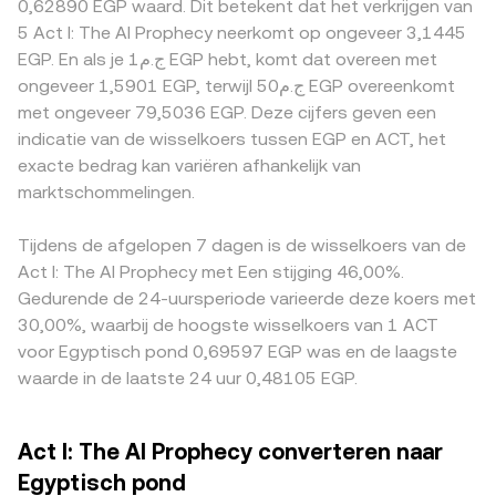
0,62890 EGP waard. Dit betekent dat het verkrijgen van
kunnen de liquiditeit in ACT/EGP direct raken. Tot slot
conversion rate, en omgekeerd ACT‑hoeveelheid =
regelgevingsfactoren kunnen eveneens tot premie‑ of
5 Act I: The AI Prophecy neerkomt op ongeveer 3,1445
zorgen technische marktdynamieken voor extra
EGP‑waarde / conversion rate. Als ACT bovendien
discountverschillen leiden, bijvoorbeeld door het gemak
EGP. En als je ج.م1 EGP hebt, komt dat overeen met
kortetermijnschommelingen: waar beschikbaar geven
noemenswaardige DEX‑liquiditeit heeft, kan de on‑chain
of de kosten van EGP‑stortingen en opnames in Egypte,
ongeveer 1,5901 EGP, terwijl ج.م50 EGP overeenkomt
funding rates op ACT‑perpetuals een indicatie van een
prijs voortkomen uit een geautomatiseerde market maker
of door strengere KYC/fiat‑kanalen die de effectieve
met ongeveer 79,5036 EGP. Deze cijfers geven een
long/short‑onevenwicht, afloopdata van derivaten
(AMM) met de formule x × y = k, waarbij x en y de
toegang tot ACT/EGP beperken. Op veel platforms wordt
indicatie van de wisselkoers tussen EGP en ACT, het
kunnen hedgingstromen losmaken, en on‑chain
tokenreserves in de pool voorstellen en de prijs benaderd
ACT bovendien primair tegen USDT verhandeld; wanneer
exacte bedrag kan variëren afhankelijk van
whale‑flows (grote verplaatsingen van ACT naar of van
wordt door y/x. Grote swaps verschuiven dan de reserves
de notering ACT/EGP afgeleid is via ACT/USDT en
beurzen) beïnvloeden de verwachte verkoop- of
marktschommelingen.
en daarmee de on‑chain prijs, die vervolgens via arbitrage
USDT/EGP, telt de USDT‑basis (een lichte afwijking van
koopdruk.
vaak weer wordt uitgelijnd met orderboekprijzen.
USDT ten opzichte van EGP‑contant) mee in de
uiteindelijke ACT/EGP‑prijs. Arbitrageurs kopen waar
Tijdens de afgelopen 7 dagen is de wisselkoers van de
ACT/EGP goedkoper is en verkopen waar het duurder is,
Act I: The AI Prophecy met Een stijging 46,00%.
wat prijzen doorgaans bij elkaar brengt, maar fricties
Gedurende de 24-uursperiode varieerde deze koers met
zoals kosten, verwerkingsvertragingen of
30,00%, waarbij de hoogste wisselkoers van 1 ACT
kapitaalrestricties betekenen dat verschillen niet volledig
voor Egyptisch pond 0,69597 EGP was en de laagste
verdwijnen.
waarde in de laatste 24 uur 0,48105 EGP.
Act I: The AI Prophecy converteren naar
Egyptisch pond