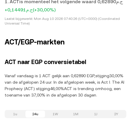
1. ACTis momenteel het volgende waard ج.م0,62890
+ج.م0,14491
(+30,00%)
Laatst bijgewerkt:
Mon Aug 10 2026 07:40:26 (UTC+0000) (Coordinated
Universal Time)
ACT/EGP-markten
ACT naar EGP conversietabel
Vanaf vandaag is 1 ACT gelijk aan 0,62890 EGP,stijging30,00%
van de afgelopen 24 uur. In de afgelopen week, is Act I: The AI
Prophecy (ACT) stijging46,00%ACT is trending omhoog, een
toename van 37,00% in de afgelopen 30 dagen.
1u
24u
1W
1M
1J
2Y