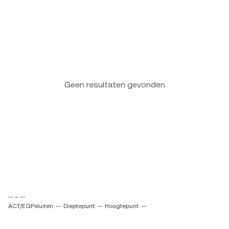
Geen resultaten gevonden
-- ~ --
ACT/EGPsluiten: --
Dieptepunt: --
Hoogtepunt: --