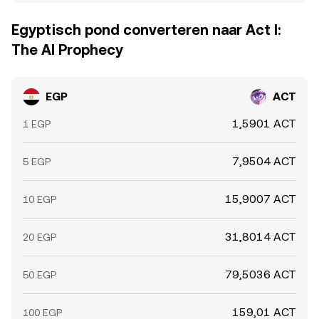
Egyptisch pond converteren naar Act I:
The AI Prophecy
EGP
ACT
1,5901 ACT
1 EGP
7,9504 ACT
5 EGP
15,9007 ACT
10 EGP
31,8014 ACT
20 EGP
79,5036 ACT
50 EGP
159,01 ACT
100 EGP