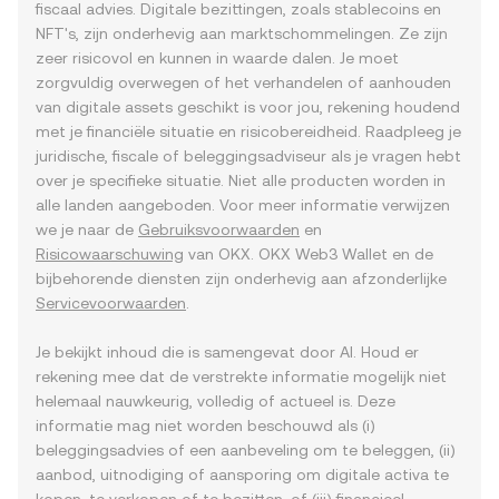
fiscaal advies. Digitale bezittingen, zoals stablecoins en
NFT's, zijn onderhevig aan marktschommelingen. Ze zijn
zeer risicovol en kunnen in waarde dalen. Je moet
zorgvuldig overwegen of het verhandelen of aanhouden
van digitale assets geschikt is voor jou, rekening houdend
met je financiële situatie en risicobereidheid. Raadpleeg je
juridische, fiscale of beleggingsadviseur als je vragen hebt
over je specifieke situatie. Niet alle producten worden in
alle landen aangeboden. Voor meer informatie verwijzen
we je naar de
Gebruiksvoorwaarden
en
Risicowaarschuwing
van OKX. OKX Web3 Wallet en de
bijbehorende diensten zijn onderhevig aan afzonderlijke
Servicevoorwaarden
.
Je bekijkt inhoud die is samengevat door AI. Houd er
rekening mee dat de verstrekte informatie mogelijk niet
helemaal nauwkeurig, volledig of actueel is. Deze
informatie mag niet worden beschouwd als (i)
beleggingsadvies of een aanbeveling om te beleggen, (ii)
aanbod, uitnodiging of aansporing om digitale activa te