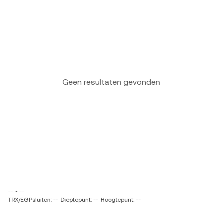
Geen resultaten gevonden
-- ~ --
TRX/EGPsluiten: --
Dieptepunt: --
Hoogtepunt: --