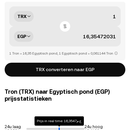
TRX
EGP
1 Tron = 16,35 Egyptisch pond, 1 Egyptisch pond = 0,061144 Tron
TRX converteren naar EGP
Tron (TRX) naar Egyptisch pond (EGP)
prijsstatistieken
Prijs in real time: ج.م16,3547
24u laag
24u hoog