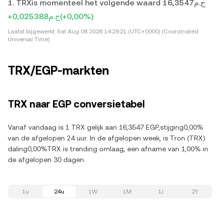
1. TRXis momenteel het volgende waard ج.م16,3547
+ج.م0,025388
(+0,00%)
Laatst bijgewerkt:
Sat Aug 08 2026 14:29:21 (UTC+0000) (Coordinated
Universal Time)
TRX/EGP-markten
TRX naar EGP conversietabel
Vanaf vandaag is 1 TRX gelijk aan 16,3547 EGP,stijging0,00%
van de afgelopen 24 uur. In de afgelopen week, is Tron (TRX)
daling0,00%TRX is trending omlaag, een afname van 1,00% in
de afgelopen 30 dagen.
1u
24u
1W
1M
1J
2Y