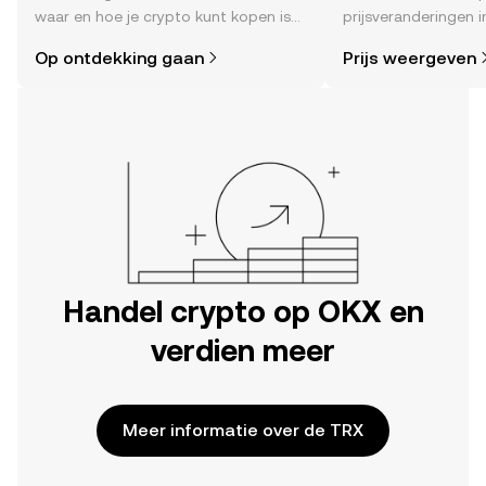
waar en hoe je crypto kunt kopen is
prijsveranderingen in
eenvoudiger dan je denkt. Begin je
sentiment in de co
Op ontdekking gaan
Prijs weergeven
reis op de mobiele app van OKX of
en meer.
hier op het web.
Handel crypto op OKX en
verdien meer
Meer informatie over de TRX