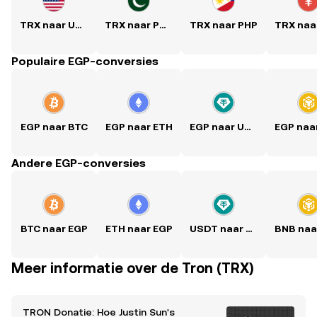
TRX naar USD
TRX naar PKR
TRX naar PHP
Populaire EGP-conversies
EGP naar BTC
EGP naar ETH
EGP naar USDT
Andere EGP-conversies
BTC naar EGP
ETH naar EGP
USDT naar EGP
Meer informatie over de Tron (TRX)
TRON Donatie: Hoe Justin Sun's