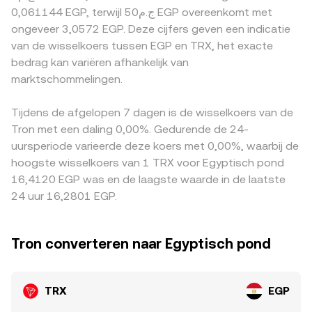
beurzen of richtlijnen rond stablecoins op TRON kunnen
TRX/tegen-asset-paar; grote swaps verschuiven de
bepaalde regio’s kunnen een premie of korting tonen
0,061144 EGP, terwijl ج.م50 EGP overeenkomt met
het sentiment en de marktdiepte beïnvloeden. Tot slot
balans en daardoor de prijs. Al deze bronnen—centrale
door lokale vraag, beperkingen rond fiat-stortingen of
ongeveer 3,0572 EGP. Deze cijfers geven een indicatie
zorgen technische marktparamers voor
orderboeken, VWAP-aggregaties en AMM-pools—vloeien
verschillen in EGP-beschikbaarheid. In veel gevallen is de
van de wisselkoers tussen EGP en TRX, het exacte
kortetermijnvolatiliteit: positieve of negatieve funding
samen in de realtime indicatie die u als TRX/EGP
genoteerde TRX/EGP-afleiding indirect via TRX/USDT en
bedrag kan variëren afhankelijk van
rates in TRX-perpetuals, opties-expiraties waar
conversion rate ziet.
EGP/USDT, waardoor een USDT-premie of -discount ten
beschikbaar, veranderingen in exchange-reserves en on-
marktschommelingen.
opzichte van EGP doorwerkt in de uiteindelijke TRX/EGP-
chain “whale”-stromen op TRON kunnen de TRX/EGP
notering. Arbitrageurs kopen waar TRX relatief goedkoop
conversion rate tijdelijk versnellen of afremmen.
is en verkopen waar het duurder is, wat prijzen doorgaans
Tijdens de afgelopen 7 dagen is de wisselkoers van de
naar elkaar toetrekt; toch blijft dit een onvolmaakt
Tron met een daling 0,00%. Gedurende de 24-
mechanisme door transactiekosten, overdrachtstijden,
uursperiode varieerde deze koers met 0,00%, waarbij de
limieten rond fiatopnames in EGP en eventuele
hoogste wisselkoers van 1 TRX voor Egyptisch pond
regelgeving, waardoor kortstondige verschillen tussen
16,4120 EGP was en de laagste waarde in de laatste
beurzen kunnen aanhouden.
24 uur 16,2801 EGP.
Tron converteren naar Egyptisch pond
TRX
EGP