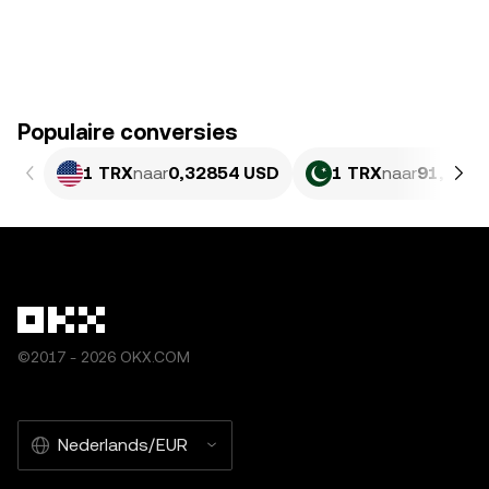
Populaire conversies
1 TRX
naar
0,32854 USD
1 TRX
naar
91,29 P
©2017 - 2026 OKX.COM
Nederlands/EUR