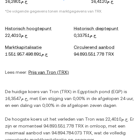
ج.م16,4120
ج.م16,2801
*De volgende gegevens tonen marktgegevens van
TRX
.
Historisch hoogtepunt
Historisch dieptepunt
ج.م0,33751
ج.م22,4010
Marktkapitalisatie
Circulerend aanbod
ج.م1.551.957.498.891
94.893.551.778 TRX
Lees meer:
Prijs van
Tron
(
TRX
)
De huidige koers van
Tron
(
TRX
) in
Egyptisch pond
(
EGP
) is
ج.م16,3547
, met
Een stijging
van
0,00%
in de afgelopen 24 uur,
en
een daling
van
0,00%
in de afgelopen zeven dagen.
De hoogste koers uit het verleden van
Tron
was
ج.م22,4010
. Er
zijn er momenteel
94.893.551.778 TRX
in omloop, met een
maximaal aanbod van
94.894.784.073 TRX
, wat de volledig
verwaterde marktkapitalisatie op ongeveer