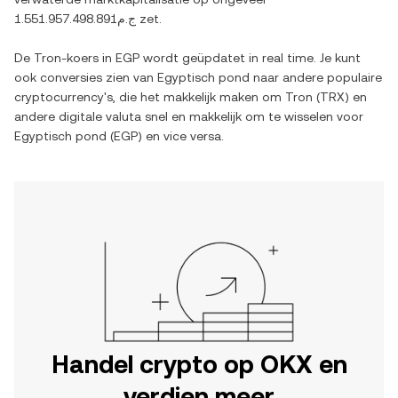
ج.م1.551.957.498.891
zet.
De
Tron
-koers in
EGP
wordt geüpdatet in real time. Je kunt
ook conversies zien van
Egyptisch pond
naar andere populaire
cryptocurrency's, die het makkelijk maken om
Tron
(
TRX
) en
andere digitale valuta snel en makkelijk om te wisselen voor
Egyptisch pond
(
EGP
) en vice versa.
Handel crypto op OKX en
verdien meer