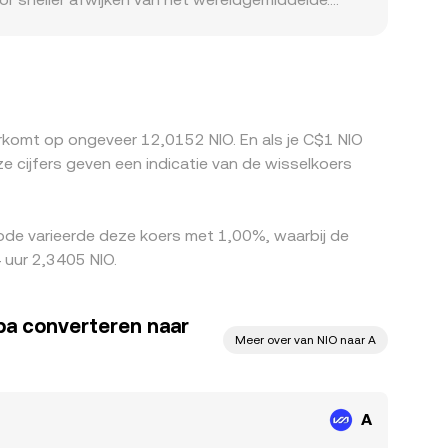
ikersgroepen, noteringsbeperkingen of lokale
eel plaatsen eerst geprijsd tegen USDT of USD;
‑notering wanneer koersen via meerdere quotes
ager is en te verkopen waar deze hoger is, maar
verdwijnen.
erkomt op ongeveer 12,0152 NIO. En als je C$1 NIO
cijfers geven een indicatie van de wisselkoers
ode varieerde deze koers met 1,00%, waarbij de
 uur 2,3405 NIO.
a converteren naar
Meer over van NIO naar A
A