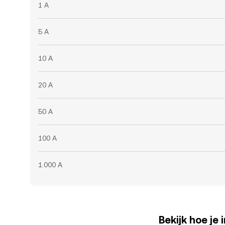
1 A
5 A
10 A
20 A
50 A
100 A
1.000 A
Bekijk hoe je