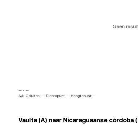
Geen resu
-- ~ --
A/NIOsluiten: --
Dieptepunt: --
Hoogtepunt: --
Vaulta (A) naar Nicaraguaanse córdoba (