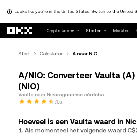
Looks like you're in the United States. Switch to the United S
Overslaan naar hoofdinhoud
Crypto kopen
Storten
Markten
Start
Calculator
A naar NIO
A/NIO: Converteer Vaulta (A
(NIO)
Vaulta naar Nicaraguaanse córdoba
4,5
Hoeveel is een Vaulta waard in N
1. Ais momenteel het volgende waard C$