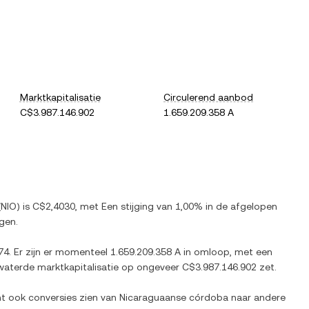
Marktkapitalisatie
Circulerend aanbod
C$3.987.146.902
1.659.209.358 A
(
NIO
) is
C$2,4030
, met
Een stijging
van
1,00%
in de afgelopen
gen.
74
. Er zijn er momenteel
1.659.209.358 A
in omloop, met een
rwaterde marktkapitalisatie op ongeveer
C$3.987.146.902
zet.
nt ook conversies zien van
Nicaraguaanse córdoba
naar andere