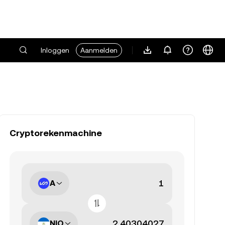
Inloggen
Aanmelden
Cryptorekenmachine
A
NIO