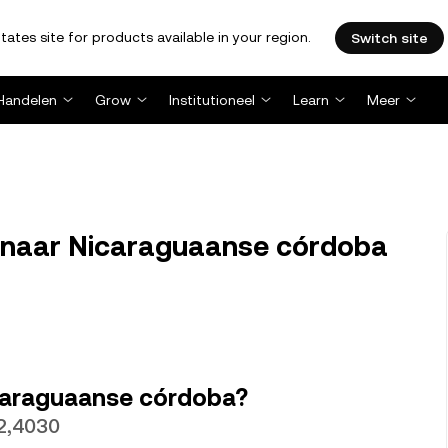
tates site for products available in your region.
Switch site
Handelen
Grow
Institutioneel
Learn
Meer
) naar Nicaraguaanse córdoba
icaraguaanse córdoba?
2,4030