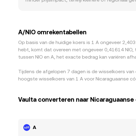
Geografische of regulatoire factoren die specifi
vereisten — kunnen leiden tot een premie of kor
de USDT‑basis (een lichte premie of discount van
worden omgezet. Arbitrage tussen beurzen helpt d
A/NIO omrekentabellen
fricties zoals opnametijden, kosten en risico’s bet
Op basis van de huidige koers is 1 A ongeveer 2,403
hebt, komt dat overeen met ongeveer 0,41614 NIO, t
tussen NIO en A, het exacte bedrag kan variëren afh
Tijdens de afgelopen 7 dagen is de wisselkoers van
hoogste wisselkoers van 1 A voor Nicaraguaanse cór
Vaulta converteren naar Nicaraguaanse
A