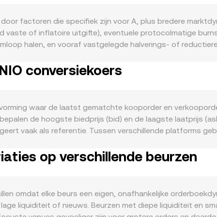
 door factoren die specifiek zijn voor A, plus bredere markt
vaste of inflatoire uitgifte), eventuele protocolmatige burns
e omloop halen, en vooraf vastgelegde halverings- of reductier
A een rol: groei van A’s eigen ecosysteem, netwerkactiviteit
 NIO conversiekoers
en betalingsgateways kunnen de vraag naar A verhogen. Macr
 algemene cryptosentiment, terwijl de sterkte van NIO tegenov
de bereidheid om A te kopen vaak af. Regelgevend nieuws dat s
listings op grote platforms, of goedkeuringen/verboden in be
svorming waar de laatst gematchte kooporder en verkooporder
n technische marktfactoren extra kortetermijnschommelingen: f
 bepalen de hoogste biedprijs (bid) en de laagste laatprijs (a
on‑chain walvisstromen zoals grote verplaatsingen naar beurz
ngeert vaak als referentie. Tussen verschillende platforms 
ven.
A/NIO‑maatstaf te berekenen, waarbij VWAP = Σ(Price_i × Vol
aties op verschillende beurzen
een simpele omrekening geldt: NIO‑waarde = A‑hoeveelheid ×
l verhandeld wordt op gedecentraliseerde beurzen met autom
iquiditeitspools zijn en de instantane prijs benaderd wordt d
l deze elementen samen bepalen welke prijs een convert‑orde
llen omdat elke beurs een eigen, onafhankelijke orderboekdyn
 lage liquiditeit of nieuws. Beurzen met diepe liquiditeit en 
gefocuste venues gevoeliger zijn voor grotere orders en daard