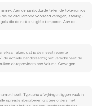
dynamiek. Aan de aanbodzijde tellen de tokenomics
 die de circulerende voorraad verlagen, staking-
egels die de netto‑uitgifte temperen. Aan de
 in dApps die A vereisen voor transacties of als
o‑invloeden werken door in de A/NIO conversion
er andere valuta’s de koopkracht van NIO‑houders
pecifiek is voor A — zoals duidelijkheid over de
langrijke markten — kan abrupt impact hebben op
 elkaar raken; dat is de meest recente
utures‑funding rates en basis op A‑perpetuals,
sk) de actuele bandbreedte; het verschil heet de
en of juist naar cold storage kunnen het
gebruiken dataproviders een Volume‑Gewogen
ume_i) / Σ Volume_i; hogere volumes wegen
 conversion rate, en omgekeerd A‑hoeveelheid =
atische market makers, speelt ook de
oor y/x; grote swaps verschuiven de verhouding in
r op een gegeven moment realiseert.
amiek heeft. Typische afwijkingen liggen vaak in
smalle spreads absorberen grotere orders met
oor sneller afwijken van het wereldgemiddelde.