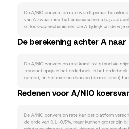
De A/NIO conversion rate wordt primair beïnvloed
van A zwaar mee: het emissieschema (bijvoorbeeld 
of lock‑upmechanismen die A tijdelijk uit de vrij
vraagkant spelen de daadwerkelijke use‑cases van 
De berekening achter A naar
onderpand, en integraties met beurzen, wallets 
rate: richting en volatiliteit van BTC sturen het
beïnvloedt; in periodes van risico‑aversie neemt 
juridische classificatie van A, noteringen of de
De A/NIO conversion rate komt tot stand via prij
liquiditeit en prijsvorming. Tot slot veroorzake
transactieprijs in het orderboek. In het orderboek
optiesexpiraties met veel open interest in A, en 
spread, en het midden daarvan (de mid‑price) fu
evenwicht tussen koop- en verkoopdruk verschui
Gemiddelde Prijs (VWAP) om een representatieve 
Redenen voor A/NIO koersvari
zwaarder mee in deze samengestelde prijs. Voor 
NIO‑waarde / conversion rate. Als A substantiee
AMM‑formule x × y = k een rol, waarbij x en y de l
de pool en daarmee de effectieve A/NIO‑prijs. A
De A/NIO conversion rate kan per platform verschi
de orde van 0,1–0,5%, maar kunnen groter zijn bij
minder prijsimpact, terwijl kleinere of regionaal 