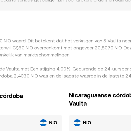
ek zijn voor A — zoals beperkte toegang voor bepaalde gebru
ting ten opzichte van andere markten. Daarnaast wordt A op v
 USDT versus fiat) kan doorwerken in de uiteindelijke A/NIO
eze verschillen te verkleinen door A te kopen waar de prijs l
ekenen dat prijsafwijkingen niet volledig of niet onmiddellijk 
0 NIO waard. Dit betekent dat het verkrijgen van 5 Vaulta ne
erwijl C$50 NIO overeenkomt met ongeveer 20,8070 NIO. Deze 
ankelijk van marktschommelingen.
 de Vaulta met Een stijging 4,00%. Gedurende de 24-uursperi
doba 2,4030 NIO was en de laagste waarde in de laatste 24
Nicaraguaanse córdob
 córdoba
Vaulta
NIO
NIO