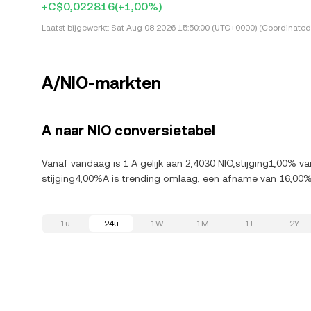
+C$0,022816
(+1,00%)
Laatst bijgewerkt:
Sat Aug 08 2026 15:50:00 (UTC+0000) (Coordinated 
A/NIO-markten
A naar NIO conversietabel
Vanaf vandaag is 1 A gelijk aan 2,4030 NIO,stijging1,00% va
stijging4,00%A is trending omlaag, een afname van 16,00%
1u
24u
1W
1M
1J
2Y