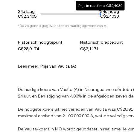
Prijs in real time: C$2,4030
24u laag
24u hoog
C$2,3405
C$2,4030
*De volgende gegevens tonen marktgegevens van
A
.
Historisch hoogtepunt
Historisch dieptepunt
C$28,9174
C$2,1171
Lees meer:
Prijs van
Vaulta
(
A
)
De huidige koers van
Vaulta
(
A
) in
Nicaraguaanse córdoba
24 uur, en
Een stijging
van
4,00%
in de afgelopen zeven da
De hoogste koers uit het verleden van
Vaulta
was
C$28,91
maximaal aanbod van
2.100.000.000 A
, wat de volledig ve
De
Vaulta
-koers in
NIO
wordt geüpdatet in real time. Je ku