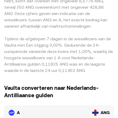
hebt, komt dat overeen met ongeveer 8,5776 ANG,
op A‑perpetuals die long/short‑onevenwichtigheden
voortvloeit uit de verhouding van de tokenreserves (price
restricties in bepaalde markten of juist lokale vraag naar
terwijl ƒ50 ANG overeenkomt met ongeveer 428,88
weerspiegelen, afloopdata van A‑opties die
= y/x). In de praktijk combineren platforms
A — kunnen een premie of discount veroorzaken.
ANG. Deze cijfers geven een indicatie van de
gamma‑stromen veroorzaken, en on‑chain whales die
orderboekdata, VWAP’s en waar relevant AMM‑signalen
Daarnaast wordt A vaak eerst tegen USDT of USD
wisselkoers tussen ANG en A, het exacte bedrag kan
grote verschuivingen in A laten zien, kunnen de
om een nauwkeurige A/ANG‑conversion rate te tonen.
geprijsd; het USDT‑basisverschil ten opzichte van USD
variëren afhankelijk van marktschommelingen.
A/ANG‑conversion rate tijdelijk uit evenwicht brengen.
werkt via de omrekening door in A/ANG, zeker wanneer
ANG‑noteringen indirect via A/USDT of A/USD tot stand
Tijdens de afgelopen 7 dagen is de wisselkoers van de
komen. Arbitrageurs kopen A waar de prijs in ANG lager is
en verkopen waar die hoger is, waardoor de discrepanties
Vaulta met Een stijging 3,00%. Gedurende de 24-
kleiner worden; toch blijven fricties bestaan door kosten,
uursperiode varieerde deze koers met 1,00%, waarbij de
verwerkingssnelheid en risico’s, zodat A/ANG‑tarieven
hoogste wisselkoers van 1 A voor Nederlands-
tussen beurzen niet continu exact gelijk zijn.
Antilliaanse gulden 0,11825 ANG was en de laagste
waarde in de laatste 24 uur 0,11452 ANG.
Vaulta converteren naar Nederlands-
Antilliaanse gulden
A
ANG