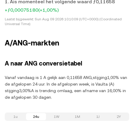
1. Ais momenteel het volgende waard ƒ0,11658
+ƒ0,00075180
(+1,00%)
Laatst bijgewerkt:
Sun Aug 09 2026 10:10:09 (UTC+0000) (Coordinated
Universal Time)
A/ANG-markten
A naar ANG conversietabel
Vanaf vandaag is 1 A gelijk aan 0,11658 ANG,stijging1,00% van
de afgelopen 24 uur. In de afgelopen week, is Vaulta (A)
stijging3,00%A is trending omlaag, een afname van 16,00% in
de afgelopen 30 dagen.
1u
24u
1W
1M
1J
2Y