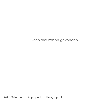
Geen resultaten gevonden
-- ~ --
A/ANGsluiten: --
Dieptepunt: --
Hoogtepunt: --