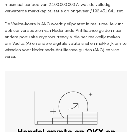
maximaal aanbod van
2.100.000.000 A
, wat de volledig
verwaterde marktkapitalisatie op ongeveer
ƒ193.451.641
zet.
De
Vaulta
-koers in
ANG
wordt geüpdatet in real time. Je kunt
ook conversies zien van
Nederlands-Antilliaanse gulden
naar
andere populaire cryptocurrency's, die het makkelijk maken
om
Vaulta
(
A
) en andere digitale valuta snel en makkelijk om te
wisselen voor
Nederlands-Antilliaanse gulden
(
ANG
) en vice
versa.