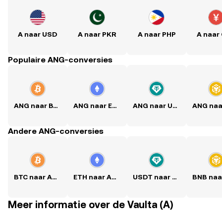
A naar USD
A naar PKR
A naar PHP
A naar
Populaire ANG-conversies
ANG naar BTC
ANG naar ETH
ANG naar USDT
Andere ANG-conversies
BTC naar ANG
ETH naar ANG
USDT naar ANG
Meer informatie over de Vaulta (A)