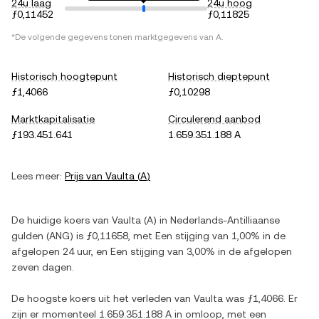
24u laag
24u hoog
ƒ0,11452
ƒ0,11825
*De volgende gegevens tonen marktgegevens van
A
.
Historisch hoogtepunt
Historisch dieptepunt
ƒ1,4066
ƒ0,10298
Marktkapitalisatie
Circulerend aanbod
ƒ193.451.641
1.659.351.188 A
Lees meer:
Prijs van
Vaulta
(
A
)
De huidige koers van
Vaulta
(
A
) in
Nederlands-Antilliaanse
gulden
(
ANG
) is
ƒ0,11658
, met
Een stijging
van
1,00%
in de
afgelopen 24 uur, en
Een stijging
van
3,00%
in de afgelopen
zeven dagen.
De hoogste koers uit het verleden van
Vaulta
was
ƒ1,4066
. Er
zijn er momenteel
1.659.351.188 A
in omloop, met een