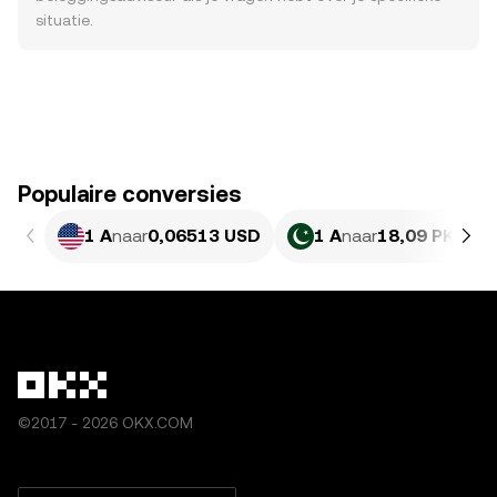
situatie.
Populaire conversies
1 A
naar
0,06513 USD
1 A
naar
18,09 PKR
©2017 - 2026 OKX.COM