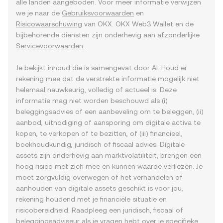
alle landen aangeboden. Voor meer informatie verwijzen
we je naar de
Gebruiksvoorwaarden
en
Risicowaarschuwing
van OKX. OKX Web3 Wallet en de
bijbehorende diensten zijn onderhevig aan afzonderlijke
Servicevoorwaarden
.
Je bekijkt inhoud die is samengevat door AI. Houd er
rekening mee dat de verstrekte informatie mogelijk niet
helemaal nauwkeurig, volledig of actueel is. Deze
informatie mag niet worden beschouwd als (i)
beleggingsadvies of een aanbeveling om te beleggen, (ii)
aanbod, uitnodiging of aansporing om digitale activa te
kopen, te verkopen of te bezitten, of (iii) financieel,
boekhoudkundig, juridisch of fiscaal advies. Digitale
assets zijn onderhevig aan marktvolatiliteit, brengen een
hoog risico met zich mee en kunnen waarde verliezen. Je
moet zorgvuldig overwegen of het verhandelen of
aanhouden van digitale assets geschikt is voor jou,
rekening houdend met je financiële situatie en
risicobereidheid. Raadpleeg een juridisch, fiscaal of
beleggingsadviseur als je vragen hebt over je specifieke