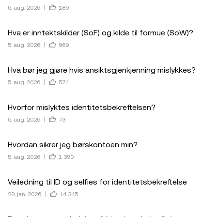
5. aug. 2026
189
Hva er inntektskilder (SoF) og kilde til formue (SoW)?
5. aug. 2026
969
Hva bør jeg gjøre hvis ansiktsgjenkjenning mislykkes?
5. aug. 2026
574
Hvorfor mislyktes identitetsbekreftelsen?
5. aug. 2026
73
Hvordan sikrer jeg børskontoen min?
5. aug. 2026
1 390
Veiledning til ID og selfies for identitetsbekreftelse
28. jan. 2026
14 345