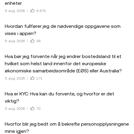
enheter
5. aug. 2026
4 479
Hvordan fullfører jeg de nødvendige oppgavene som
vises i appen?
5. aug. 2026
39
Hva bør jeg forvente når jeg endrer bostedsland til et
hvilket som helst land innenfor det europeiske
økonomiske samarbeidsområde (EØS) eller Australia?
5. aug. 2026
171
Hva er KYC: Hva kan du forvente, og hvorfor er det
viktig?
5. aug. 2026
70
Hvorfor blir jeg bedt om å bekrefte personopplysningene
mine igjen?