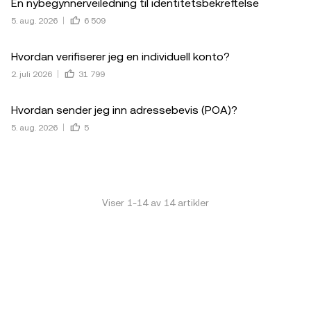
En nybegynnerveiledning til identitetsbekreftelse
5. aug. 2026
6 509
Hvordan verifiserer jeg en individuell konto?
2. juli 2026
31 799
Hvordan sender jeg inn adressebevis (POA)?
5. aug. 2026
5
Viser
1
-
14
av
14
artikler