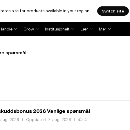
tates site for products available in your region.
Switch site
Handle
Grow
Institusjonelt
Lær
Mer
re spørsmål
skuddsbonus 2026 Vanlige spørsmål
. aug. 2026
Oppdatert 7. aug. 2026
4