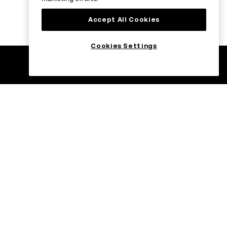
Accept All Cookies
Cookies Settings
ndle
Handle på farten
med OKX
C USDC
H USDC