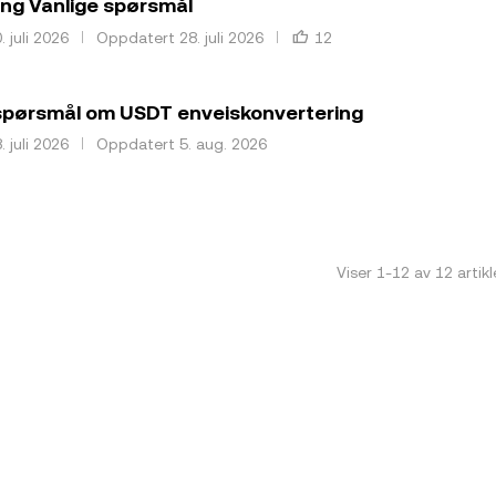
ing Vanlige spørsmål
. juli 2026
Oppdatert 28. juli 2026
12
spørsmål om USDT enveiskonvertering
. juli 2026
Oppdatert 5. aug. 2026
Viser
1
-
12
av
12
artikl