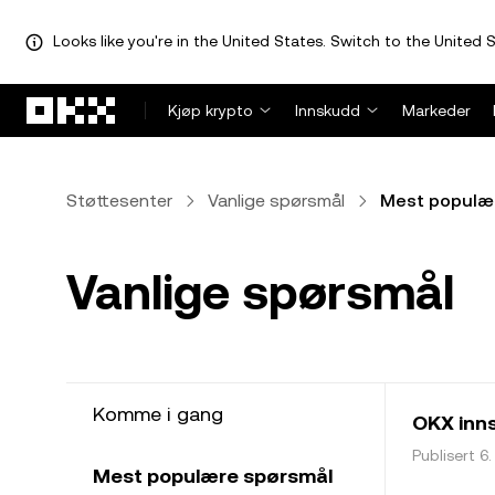
Looks like you're in the United States. Switch to the United S
Hopp over til hovedinnhold
Kjøp krypto
Innskudd
Markeder
Støttesenter
Vanlige spørsmål
Mest populæ
Vanlige spørsmål
Komme i gang
OKX inn
Publisert 6
Mest populære spørsmål