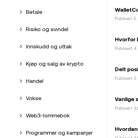
WalletC
Betale
Publisert 5
Risiko og svindel
Hvorfor 
Innskudd og uttak
Publisert 4
Kjøp og salg av krypto
Delt pos
Publisert 3
Handel
Vokse
Vanlige 
Publisert 31
Web3-lommebok
Hvordan a
Programmer og kampanjer
Publisert 31