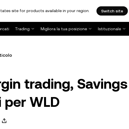
tates site for products available in your region.
Switch site
rcati
Trading
Migliora la tua posizione
Istituzionale
ticolo
gin trading, Savings
ui per WLD