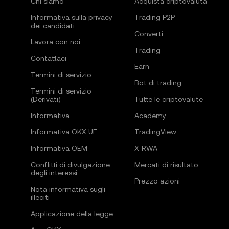
Chi siamo
Acquista criptovaluta
Informativa sulla privacy
Trading P2P
dei candidati
Converti
Lavora con noi
Trading
Contattaci
Earn
Termini di servizio
Bot di trading
Termini di servizio
(Derivati)
Tutte le criptovalute
Informativa
Academy
Informativa OKX UE
TradingView
Informativa OEM
X-RWA
Conflitti di divulgazione
Mercati di risultato
degli interessi
Prezzo azioni
Nota informativa sugli
illeciti
Applicazione della legge