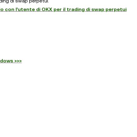
ading di swap perpetui.
 con l'utente di OKX per il trading di swap perpetui
ndows >>>