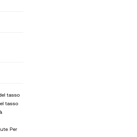
 del tasso
del tasso
à
ute. Per