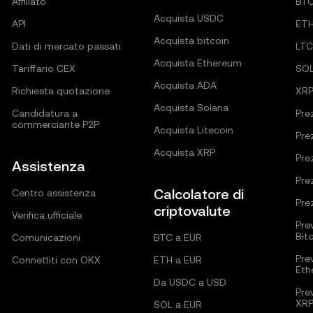
Affiliato
BT
Acquista USDC
API
ET
Acquista bitcoin
Dati di mercato passati
LTC
Acquista Ethereum
Tariffario CEX
SO
Acquista ADA
Richiesta quotazione
XR
Acquista Solana
Candidatura a
Pre
commerciante P2P
Acquista Litecoin
Pre
Acquista XRP
Pre
Assistenza
Pre
Calcolatore di
Centro assistenza
Pre
criptovalute
Verifica ufficiale
Pre
Bit
Comunicazioni
BTC a EUR
Pre
Connettiti con OKX
ETH a EUR
Eth
Da USDC a USD
Pre
XR
SOL a EUR