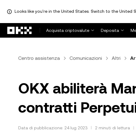
Looks like you're in the United States. Switch to the United S
Passa al contenuto principale
Acquista criptovalute
Deposita
Me
Centro assistenza
Comunicazioni
Altri
Ar
OKX abiliterà Mar
contratti Perpet
Data di pubblicazione: 24 lug 2023
2 minuti di lettura