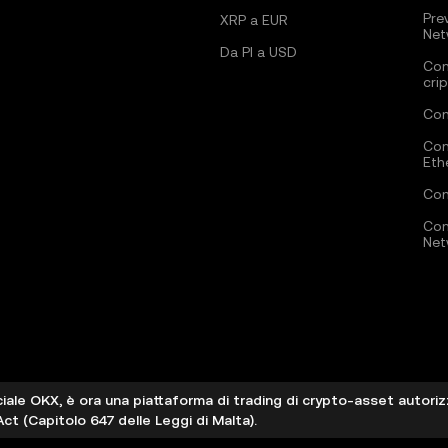
Pre
XRP a EUR
Net
Da PI a USD
Com
cri
Com
Com
Eth
Com
Com
Net
ale OKX, è ora una piattaforma di trading di crypto-asset autor
ct (Capitolo 647 delle Leggi di Malta).