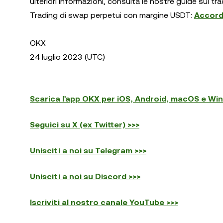
ulteriori informazioni, consulta le nostre guide sul tr
Trading di swap perpetui con margine USDT:
Accordo
OKX
24 luglio 2023 (UTC)
Scarica l'app OKX per iOS, Android, macOS e Wi
Seguici su X (ex Twitter) >>>
Unisciti a noi su Telegram >>>
Unisciti a noi su Discord >>>
Iscriviti al nostro canale YouTube >>>