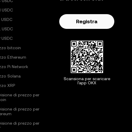
C USDC
H USDC
 USDC
Registra
L USDC
P USDC
zzo bitcoin
zzo Ethereum
zzo Pi Network
zzo Solana
Scansiona per scaricare
l'app OKX
zzo XRP
visione di prezzo per
coin
visione di prezzo per
ereum
visione di prezzo per
P