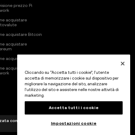
visione prezzo Pi
work
e acquistare
ptovalute
e acquistare Bitcoin
e acquistare
ereum
e acquistare Solana
e acquistare Pi
Cliccando su “Accetta tutti i cookie”, l'utente
work
accetta di memorizzare i cookie sul dispositivo per
migliorare la navigazione del sito, analizzare
l'utilizzo del sito e assistere nelle nostre attività di
marketing.
Accetta tutti i cookie
izzata come Crypto-Asset Services Provider da MFSA ai
Impostazioni cookie