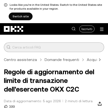
Looks like you're in the United States. Switch to the United States site
for products available in your region.
Switch site
Passa al contenuto principale
Iscriviti
Centro assistenza
Domande frequenti
Acquisto e 
Regole di aggiornamento del
limite di transazione
dell'esercente OKX C2C
Data di aggiornamento: 5 ago 2026
2 minuti di lettura
399