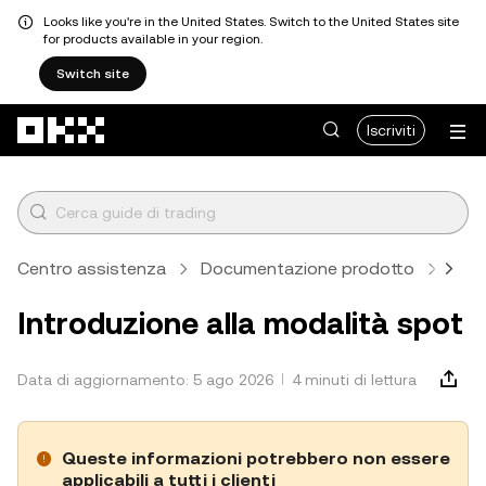
Looks like you're in the United States. Switch to the United States site
for products available in your region.
Switch site
Passa al contenuto principale
Iscriviti
Centro assistenza
Documentazione prodotto
Intr
Introduzione alla modalità spot
Data di aggiornamento: 5 ago 2026
4 minuti di lettura
Queste informazioni potrebbero non essere
applicabili a tutti i clienti