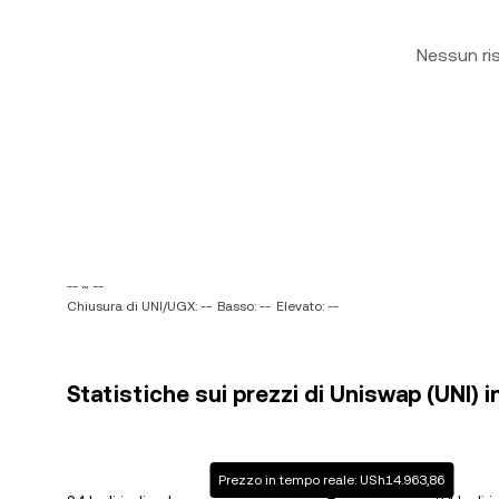
Nessun ri
-- ~ --
Chiusura di UNI/UGX: --
Basso: --
Elevato: --
Statistiche sui prezzi di Uniswap (UNI) 
Prezzo in tempo reale: USh14.963,86