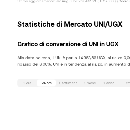
Ultimo aggiornamento:
Sat Aug 08 2026 04:51:21 (UTC+0000) (Coordi
Statistiche di Mercato UNI/UGX
Grafico di conversione di UNI in UGX
Alla data odierna, 1 UNI è pari a 14.963,86 UGX, al rialzo 0,
ribasso del 6,00%. UNI è in tendenza al rialzo, in aumento de
1 ora
24 ore
1 settimana
1 mese
1 anno
2Y