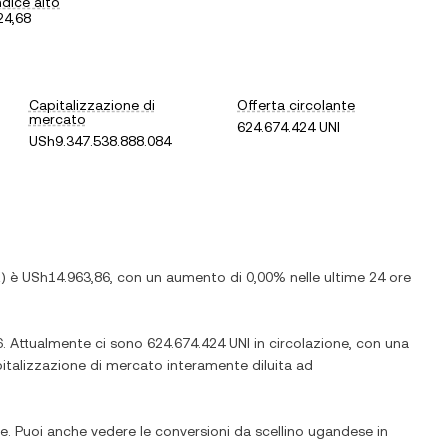
ndice alto
24,68
Capitalizzazione di
Offerta circolante
mercato
624.674.424 UNI
USh9.347.538.888.084
X
) è
USh14.963,86
, con
un aumento
di
0,00%
nelle ultime 24 ore
6
. Attualmente ci sono
624.674.424 UNI
in circolazione, con una
apitalizzazione di mercato interamente diluita ad
e. Puoi anche vedere le conversioni da
scellino ugandese
in