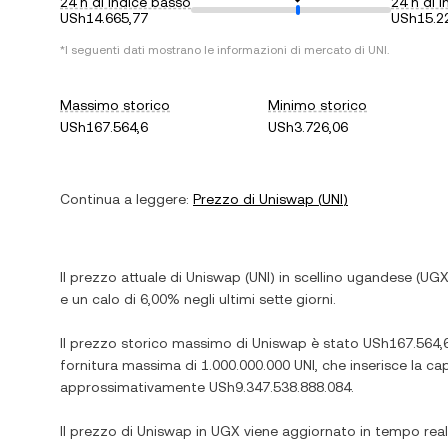
24 h di indice basso
24 h di i
USh14.665,77
USh15.2
*I seguenti dati mostrano le informazioni di mercato di
UNI
.
Massimo storico
Minimo storico
USh167.564,6
USh3.726,06
Continua a leggere:
Prezzo di
Uniswap
(
UNI
)
Il prezzo attuale di
Uniswap
(
UNI
) in
scellino ugandese
(
UG
e
un calo
di
6,00%
negli ultimi sette giorni.
Il prezzo storico massimo di
Uniswap
è stato
USh167.564,
fornitura massima di
1.000.000.000 UNI
, che inserisce la c
approssimativamente
USh9.347.538.888.084
.
Il prezzo di
Uniswap
in
UGX
viene aggiornato in tempo real