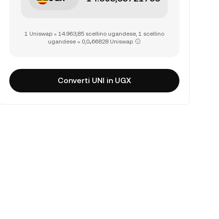
1 Uniswap = 14.963,85 scellino ugandese, 1 scellino
ugandese = 0,0₄66828 Uniswap
Converti UNI in UGX