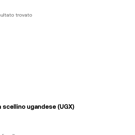
sultato trovato
in scellino ugandese (UGX)