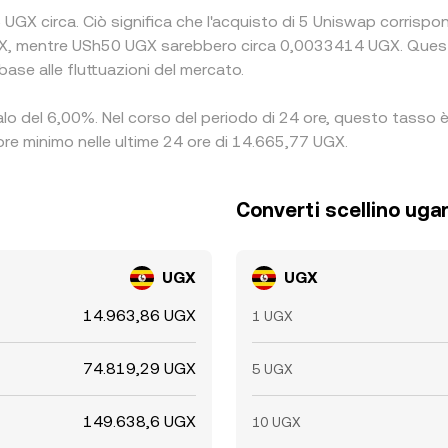
 UGX circa. Ciò significa che l'acquisto di 5 Uniswap corrispo
, mentre USh50 UGX sarebbero circa 0,0033414 UGX. Queste 
base alle fluttuazioni del mercato.
calo del 6,00%. Nel corso del periodo di 24 ore, questo tasso è
ore minimo nelle ultime 24 ore di 14.665,77 UGX.
Converti scellino ug
UGX
UGX
14.963,86 UGX
1 UGX
74.819,29 UGX
5 UGX
149.638,6 UGX
10 UGX