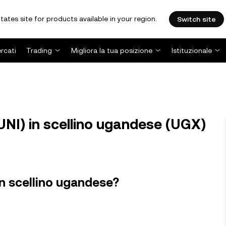
tates site for products available in your region.
Switch site
rcati
Trading
Migliora la tua posizione
Istituzionale
NI) in scellino ugandese (UGX)
n scellino ugandese?