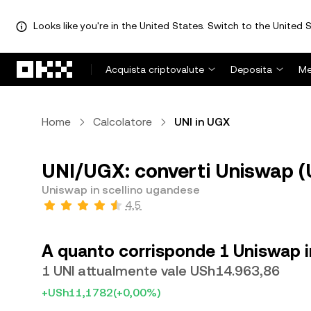
Looks like you're in the United States. Switch to the United S
Passa al contenuto principale
Acquista criptovalute
Deposita
Me
Home
Calcolatore
UNI in UGX
UNI/UGX: converti Uniswap (U
Uniswap in scellino ugandese
4,5
A quanto corrisponde 1 Uniswap i
1 UNI attualmente vale USh14.963,86
+USh11,1782
(+0,00%)